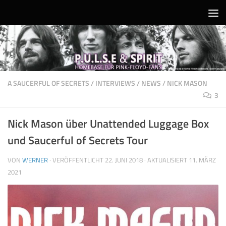
Unter dem Inhalt
A SAUCERFUL OF SECRETS
/
INTERVIEWS
/
NEWS
/
NICK MASON
3
Nick Mason über Unattended Luggage Box
und Saucerful of Secrets Tour
VON
WERNER
· VERÖFFENTLICHT
22. JUNI 2018
· AKTUALISIERT
11. MÄRZ
2021