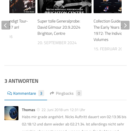
rs kündigt Tour-
Super tolle Generalprobe:
Collection Guide: Pink
Mai 2017 an!
David Gilmour 20.9.2024
The Early Years 1965
Brighton, Centre
1972: The Individual
ER 2016
Volumes
20. SEPTEMBER 2024
15. FEBRUAR 2017
3 ANTWORTEN
Kommentare
3
Pingbacks
0
Thomas
22. Juni 2018 um 12:31 Uhr
Habs mir grade angehört. Nicks Auftritt dauert von 02:13:36 bis
02:18:12 und dann wieder ab 02:21:34. Ist allerdings nicht sehr