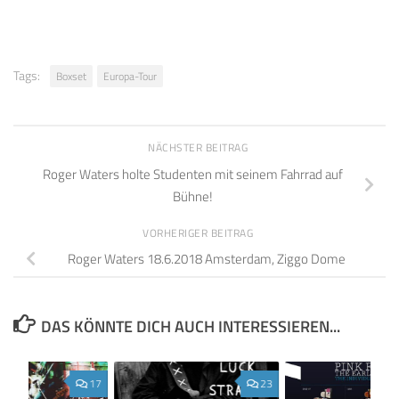
Tags:
Boxset
Europa-Tour
NÄCHSTER BEITRAG
Roger Waters holte Studenten mit seinem Fahrrad auf
Bühne!
VORHERIGER BEITRAG
Roger Waters 18.6.2018 Amsterdam, Ziggo Dome
DAS KÖNNTE DICH AUCH INTERESSIEREN...
17
23