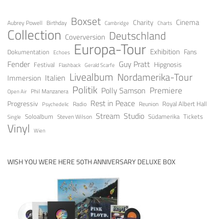
Boxset
Cinema
Charity
Aubrey Powell
Birthday
Cambridge
Charts
Collection
Deutschland
Coverversion
Europa-Tour
Exhibition
Fans
Dokumentation
Echoes
Fender
Guy Pratt
Festival
Hipgnosis
Gerald Scarfe
Flashback
Livealbum
Nordamerika-Tour
Italien
Immersion
Politik
Premiere
Polly Samson
Open Air
Phil Manzanera
Rest in Peace
Progressiv
Royal Albert Hall
Radio
Reunion
Psychedelic
Stream
Studio
Soloalbum
Tickets
Südamerika
Steven Wilson
Single
Vinyl
Wien
WISH YOU WERE HERE 50TH ANNIVERSARY DELUXE BOX