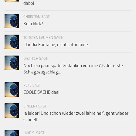
dabei
CHRISTIAN SAGT:
Kein Nick?
TORSTEN LAUMEN SAGT:
Claudia Fontaine, nicht Lafontaine.
DIETRICH SAGT:
Noch ein paar späte Gedanken von mir: Als der erste
Schlagzeugschlag...
PETE SAGT:
COOLE SACHE das!
VINCENT SAGT:
Ja leider! Und schon wieder zwei Jahre her', geht wieder
schnell.
UWE S. SAGT: