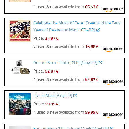
1 used & new
available from
66,53 €
Celebrate the Music of Peter Green and the Early
Years of Fleetwood Mac [2CD+BR]
Price:
24,97 €
2 used & new
available from
16,88 €
Gimme Some Truth. (2LP) [Vinyl LP]
Price:
62,87 €
1 used & new
available from
62,87 €
Live in Maui [Vinyl LP]
Price:
59,99 €
1 used & new
available from
59,99 €
For the Music(Ltd. Colored Vinyl) [Vinyl LP]