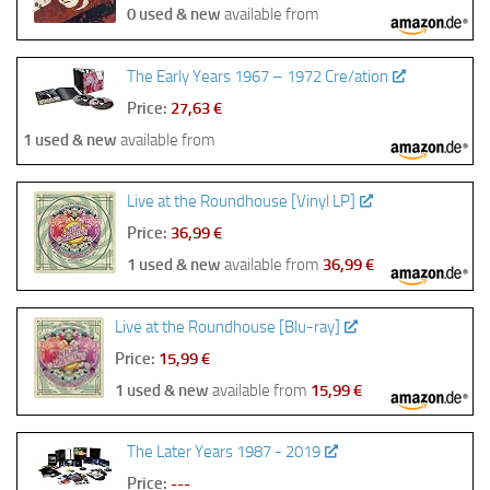
0 used & new
available from
The Early Years 1967 – 1972 Cre/ation
Price:
27,63 €
1 used & new
available from
Live at the Roundhouse [Vinyl LP]
Price:
36,99 €
1 used & new
available from
36,99 €
Live at the Roundhouse [Blu-ray]
Price:
15,99 €
1 used & new
available from
15,99 €
The Later Years 1987 - 2019
Price:
---