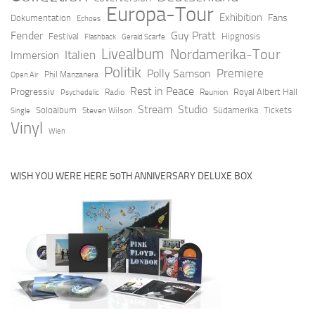
Europa-Tour
Exhibition
Fans
Dokumentation
Echoes
Fender
Guy Pratt
Festival
Hipgnosis
Flashback
Gerald Scarfe
Livealbum
Nordamerika-Tour
Italien
Immersion
Politik
Premiere
Polly Samson
Open Air
Phil Manzanera
Rest in Peace
Progressiv
Royal Albert Hall
Radio
Reunion
Psychedelic
Stream
Studio
Soloalbum
Südamerika
Tickets
Steven Wilson
Single
Vinyl
Wien
WISH YOU WERE HERE 50TH ANNIVERSARY DELUXE BOX