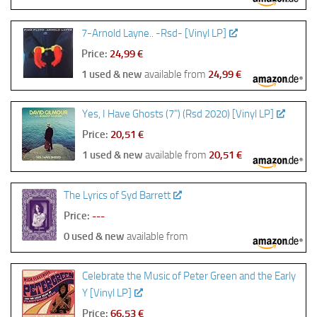
7-Arnold Layne.. -Rsd- [Vinyl LP]
Price:
24,99 €
1 used & new
available from
24,99 €
Yes, I Have Ghosts (7") (Rsd 2020) [Vinyl LP]
Price:
20,51 €
1 used & new
available from
20,51 €
The Lyrics of Syd Barrett
Price:
---
0 used & new
available from
Celebrate the Music of Peter Green and the Early
Y [Vinyl LP]
Price:
66,53 €