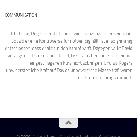
KOMMUNIKATION
Ich denke, Roger merkt oft nicht, wie beängstigend er sein kann.
Sobald er eine Kontroverse für notwendig hält, ist er so grimmig
entschlossen, dass er alles in den Kampf wirft. Dagegen wirkt David
anfangs nicht so einschüchternd, lässt sich aber von einem einmal
eingeschlagenen Kurs nicht abbringen. Und als Rogers
unwiderstehliche Kraft auf Davids unbewegliche Masse traf, waren
die Probleme programmiert.
© 2026 Pulse & Spirit : Pink Floyd Fanbasis. Alle Rechte