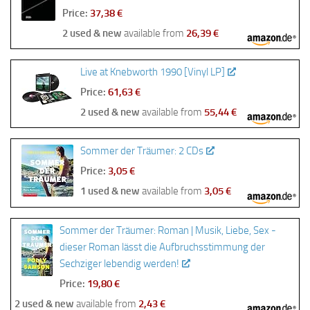
Price:
37,38 €
2 used & new
available from
26,39 €
Live at Knebworth 1990 [Vinyl LP]
Price:
61,63 €
2 used & new
available from
55,44 €
Sommer der Träumer: 2 CDs
Price:
3,05 €
1 used & new
available from
3,05 €
Sommer der Träumer: Roman | Musik, Liebe, Sex -
dieser Roman lässt die Aufbruchsstimmung der
Sechziger lebendig werden!
Price:
19,80 €
2 used & new
available from
2,43 €