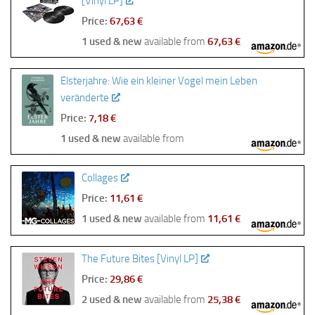
[Vinyl LP]
Price:
67,63 €
1 used & new
available from
67,63 €
Elsterjahre: Wie ein kleiner Vogel mein Leben
veränderte
Price:
7,18 €
1 used & new
available from
Collages
Price:
11,61 €
1 used & new
available from
11,61 €
The Future Bites [Vinyl LP]
Price:
29,86 €
2 used & new
available from
25,38 €