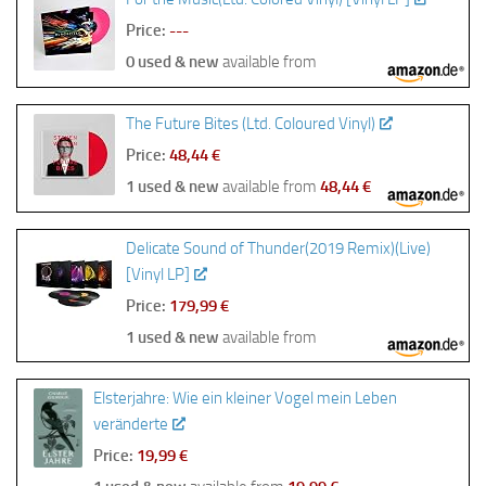
Price:
---
0 used & new
available from
The Future Bites (Ltd. Coloured Vinyl)
Price:
48,44 €
1 used & new
available from
48,44 €
Delicate Sound of Thunder(2019 Remix)(Live)
[Vinyl LP]
Price:
179,99 €
1 used & new
available from
Elsterjahre: Wie ein kleiner Vogel mein Leben
veränderte
Price:
19,99 €