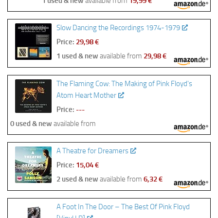
1 used & new
available from
19,99 €
Slow Dancing the Recordings 1974-1979
Price:
29,98 €
1 used & new
available from
29,98 €
The Flaming Cow: The Making of Pink Floyd's
Atom Heart Mother
Price:
---
0 used & new
available from
A Theatre for Dreamers
Price:
15,04 €
2 used & new
available from
6,32 €
A Foot In The Door – The Best Of Pink Floyd