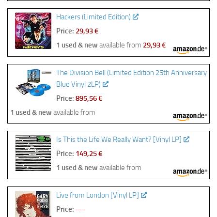
Hackers (Limited Edition)
Price:
29,93 €
1 used & new
available from
29,93 €
The Division Bell (Limited Edition 25th Anniversary
Blue Vinyl 2LP)
Price:
895,56 €
1 used & new
available from
Is This the Life We Really Want? [Vinyl LP]
Price:
149,25 €
1 used & new
available from
Live from London [Vinyl LP]
Price:
---