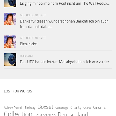
Es ging mir bei meinem Post nicht um The Wall Redux,...
GECKOFLOYD SAGT:
Danke für diesen wunderschönen Bericht! Ich bin auch
froh, damals dabei...
GECKOFLOYD SAGT:
Bitte nicht!
ROB SAGT:
Das UFO hat ein letztes Mal abgehoben. Ich war zu der...
LOST FOR WORDS
Boxset
Cinema
Charity
Aubrey Powell
Birthday
Cambridge
Charts
Collection
Deutschland
Coverversion