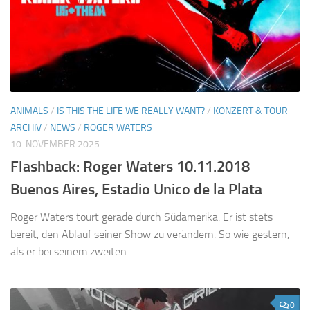
ANIMALS
/
IS THIS THE LIFE WE REALLY WANT?
/
KONZERT & TOUR
ARCHIV
/
NEWS
/
ROGER WATERS
10. NOVEMBER 2025
Flashback: Roger Waters 10.11.2018
Buenos Aires, Estadio Unico de la Plata
Roger Waters tourt gerade durch Südamerika. Er ist stets
bereit, den Ablauf seiner Show zu verändern. So wie gestern,
als er bei seinem zweiten...
0