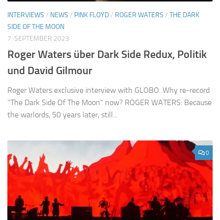
INTERVIEWS
/
NEWS
/
PINK FLOYD
/
ROGER WATERS
/
THE DARK
SIDE OF THE MOON
7. SEPTEMBER 2023
Roger Waters über Dark Side Redux, Politik
und David Gilmour
Roger Waters exclusive interview with GLOBO. Why re-record
“The Dark Side Of The Moon” now? ROGER WATERS: Because
the warlords, 50 years later, still...
0