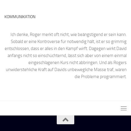
KOMMUNIKATION
Ich denke, Roger merkt oft nicht, wie beängstigend er sein kann.
Sobald er eine Kontroverse für notwendig hält, ist er so grimmig
entschlossen, dass er alles in den Kampf wirft. Dagegen wirkt David
anfangs nicht so einschüchternd, lässt sich aber von einem einmal
eingeschlagenen Kurs nicht abbringen. Und als Rogers
unwiderstehliche Kraft auf Davids unbewegliche Masse traf, waren
die Probleme programmiert.