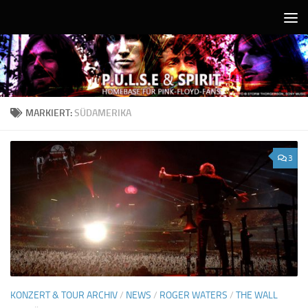
Unter dem Inhalt
MARKIERT:
SÜDAMERIKA
3
KONZERT & TOUR ARCHIV
/
NEWS
/
ROGER WATERS
/
THE WALL