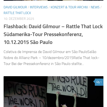
DAVID GILMOUR
/
INTERVIEWS
/
KONZERT & TOUR ARCHIV
/
NEWS
/
RATTLE THAT LOCK
10. DEZEMBER 2025
Flashback: David Gilmour – Rattle That Lock
Südamerika-Tour Pressekonferenz,
10.12.2015 São Paulo
Coletiva de Imprensa de David Gilmour em São PauloSalão
Nobre do Allianz Park – 10/dezembro/2015Ratle That lock-
Tour Bei der Pressekonferenz in São Paulo stellte...
1