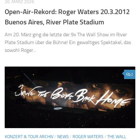
20. MÄRZ 2026
Open-Air-Rekord: Roger Waters 20.3.2012
Buenos Aires, River Plate Stadium
Am 20. März ging die letzte der 9x The Wall Show im River
Plate Stadium über die Bühne! Ein gewaltiges Spektakel, das
sowohl Roger...
2
KONZERT & TOUR ARCHIV
/
NEWS
/
ROGER WATERS
/
THE WALL