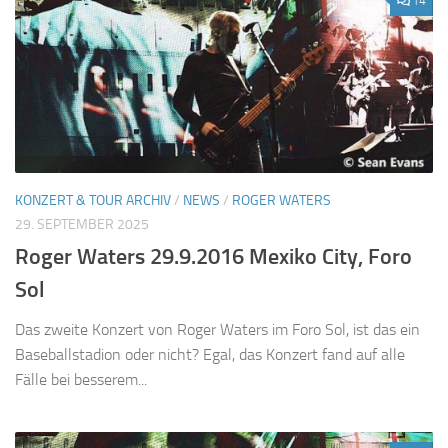
14
KONZERT & TOUR ARCHIV
/
NEWS
/
ROGER WATERS
29. SEPTEMBER 2025
Roger Waters 29.9.2016 Mexiko City, Foro
Sol
Das zweite Konzert von Roger Waters im Foro Sol, ist das ein
Baseballstadion oder nicht? Egal, das Konzert fand auf alle
Fälle bei besserem...