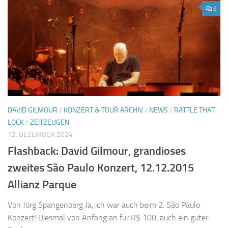
9
DAVID GILMOUR
/
KONZERT & TOUR ARCHIV
/
NEWS
/
RATTLE THAT
LOCK
/
ZEITZEUGEN
12. DEZEMBER 2024
Flashback: David Gilmour, grandioses
zweites São Paulo Konzert, 12.12.2015
Allianz Parque
Von Jörg Spangenberg Ja, ich war auch beim 2. São Paulo
Konzert! Diesmal von Anfang an für R$ 100, auch ein guter