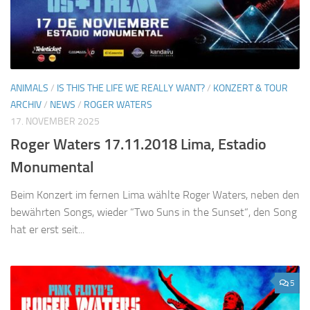
ANIMALS
/
IS THIS THE LIFE WE REALLY WANT?
/
KONZERT & TOUR
ARCHIV
/
NEWS
/
ROGER WATERS
17. NOVEMBER 2025
Roger Waters 17.11.2018 Lima, Estadio
Monumental
Beim Konzert im fernen Lima wählte Roger Waters, neben den
bewährten Songs, wieder “Two Suns in the Sunset“, den Song
hat er erst seit...
5