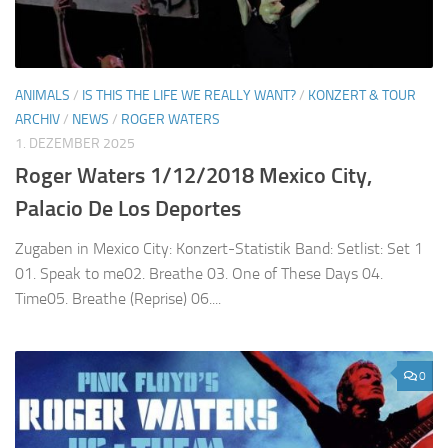
ANIMALS
/
IS THIS THE LIFE WE REALLY WANT?
/
KONZERT & TOUR
ARCHIV
/
NEWS
/
ROGER WATERS
1. DEZEMBER 2025
Roger Waters 1/12/2018 Mexico City,
Palacio De Los Deportes
Zugaben in Mexico City: Konzert-Statistik Band: Setlist: Set 1
01. Speak to me02. Breathe 03. One of These Days 04.
Time05. Breathe (Reprise) 06....
0