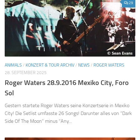
29
ANIMALS
/
KONZERT & TOUR ARCHIV
/
NEWS
/
ROGER WATERS
28. SEPTEMBER 2025
Roger Waters 28.9.2016 Mexiko City, Foro
Sol
Gestern startete Roger Waters seine Konzertserie in Mexiko
City! Die Setlist umfasste 26 Songs! Darunter alles von “Dark
Side Of The Moon” minus “Any...