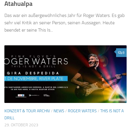
Atahualpa
Das war ein außergewöhnliches Jahr für Roger Waters. Es gab
sehr viel Kritik an seiner Person, seinen Aussagen. Heute
beendet er seine This Is...
8
KONZERT & TOUR ARCHIV
/
NEWS
/
ROGER WATERS
/
THIS IS NOT A
DRILL
29. OKTOBER 2023