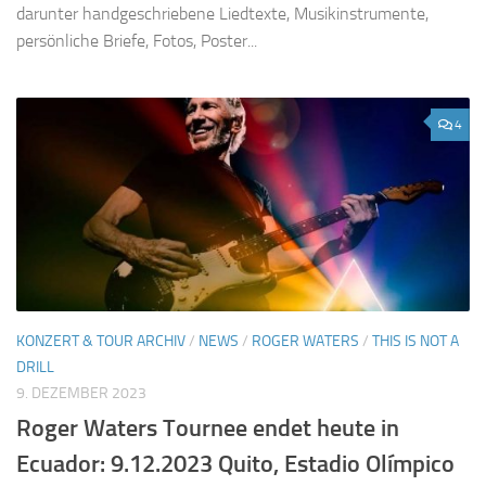
darunter handgeschriebene Liedtexte, Musikinstrumente,
persönliche Briefe, Fotos, Poster...
4
KONZERT & TOUR ARCHIV
/
NEWS
/
ROGER WATERS
/
THIS IS NOT A
DRILL
9. DEZEMBER 2023
Roger Waters Tournee endet heute in
Ecuador: 9.12.2023 Quito, Estadio Olímpico