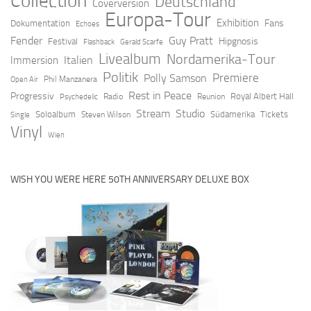
Collection
Deutschland
Coverversion
Europa-Tour
Exhibition
Fans
Dokumentation
Echoes
Fender
Guy Pratt
Hipgnosis
Festival
Flashback
Gerald Scarfe
Livealbum
Nordamerika-Tour
Italien
Immersion
Politik
Premiere
Polly Samson
Open Air
Phil Manzanera
Rest in Peace
Progressiv
Royal Albert Hall
Radio
Reunion
Psychedelic
Stream
Studio
Soloalbum
Südamerika
Tickets
Steven Wilson
Single
Vinyl
Wien
WISH YOU WERE HERE 50TH ANNIVERSARY DELUXE BOX