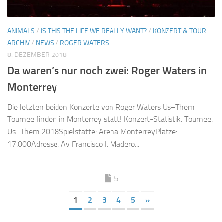
ANIMALS
/
IS THIS THE LIFE WE REALLY WANT?
/
KONZERT & TOUR
ARCHIV
/
NEWS
/
ROGER WATERS
8. DEZEMBER 2018
Da waren’s nur noch zwei: Roger Waters in
Monterrey
Die letzten beiden Konzerte von Roger Waters Us+Them
Tournee finden in Monterrey statt! Konzert-Statistik: Tournee:
Us+Them 2018Spielstätte: Arena MonterreyPlätze:
17.000Adresse: Av Francisco I. Madero...
5
1
2
3
4
5
»