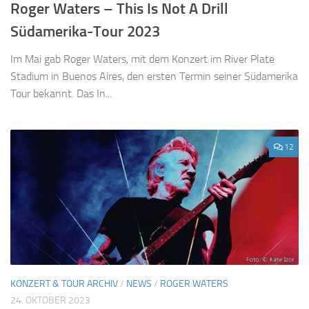
Roger Waters – This Is Not A Drill
Südamerika-Tour 2023
Im Mai gab Roger Waters, mit dem Konzert im River Plate
Stadium in Buenos Aires, den ersten Termin seiner Südamerika
Tour bekannt. Das In...
12
KONZERT & TOUR ARCHIV
/
NEWS
/
ROGER WATERS
24. OKTOBER 2023