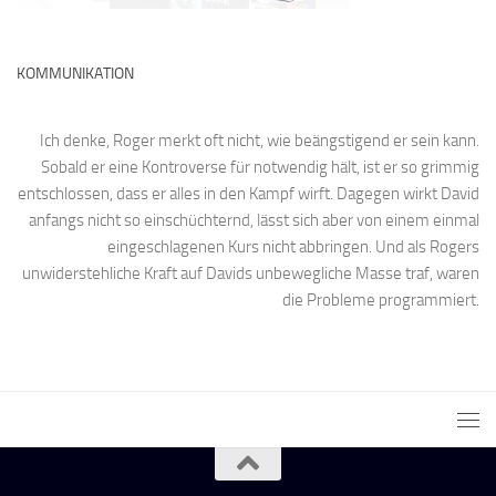
KOMMUNIKATION
Ich denke, Roger merkt oft nicht, wie beängstigend er sein kann.
Sobald er eine Kontroverse für notwendig hält, ist er so grimmig
entschlossen, dass er alles in den Kampf wirft. Dagegen wirkt David
anfangs nicht so einschüchternd, lässt sich aber von einem einmal
eingeschlagenen Kurs nicht abbringen. Und als Rogers
unwiderstehliche Kraft auf Davids unbewegliche Masse traf, waren
die Probleme programmiert.