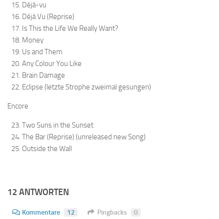
Déjà-vu
Déjà Vu (Reprise)
Is This the Life We Really Want?
Money
Us and Them
Any Colour You Like
Brain Damage
Eclipse (letzte Strophe zweimal gesungen)
Encore
Two Suns in the Sunset
The Bar (Reprise) (unreleased new Song)
Outside the Wall
12 ANTWORTEN
Kommentare
12
Pingbacks
0