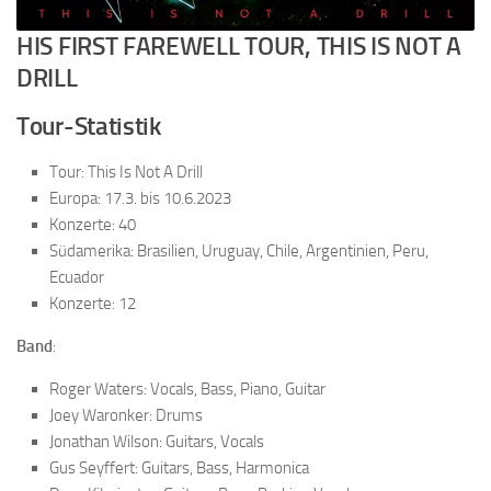
HIS FIRST FAREWELL TOUR, THIS IS NOT A
DRILL
Tour-Statistik
Tour: This Is Not A Drill
Europa: 17.3. bis 10.6.2023
Konzerte: 40
Südamerika: Brasilien, Uruguay, Chile, Argentinien, Peru,
Ecuador
Konzerte: 12
Band
:
Roger Waters: Vocals, Bass, Piano, Guitar
Joey Waronker: Drums
Jonathan Wilson: Guitars, Vocals
Gus Seyffert: Guitars, Bass, Harmonica