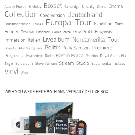
Boxset
Cinema
Charity
Aubrey Powell
Birthday
Cambridge
Charts
Collection
Deutschland
Coverversion
Europa-Tour
Exhibition
Fans
Dokumentation
Echoes
Fender
Guy Pratt
Hipgnosis
Festival
Flashback
Gerald Scarfe
Livealbum
Nordamerika-Tour
Italien
Immersion
Politik
Premiere
Polly Samson
Open Air
Phil Manzanera
Rest in Peace
Progressiv
Royal Albert Hall
Radio
Reunion
Psychedelic
Stream
Studio
Soloalbum
Südamerika
Tickets
Steven Wilson
Single
Vinyl
Wien
WISH YOU WERE HERE 50TH ANNIVERSARY DELUXE BOX