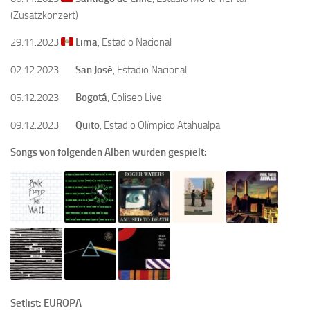
(Zusatzkonzert)
29.11.2023
Lima
, Estadio Nacional
02.12.2023
San José
, Estadio Nacional
05.12.2023
Bogotá
, Coliseo Live
09.12.2023
Quito
, Estadio Olímpico Atahualpa
Songs von folgenden Alben wurden gespielt:
Setlist: EUROPA