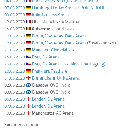
04.05.2023
Paris
, Accor Arena (BROKEN BONES)
07.05.2023
Hamburg
, Barclay Arena (BROKEN BONES)
09.05.2023
Köln
, Lanxess Arena
12.05.2023
Lille
, Stade Pierre Mauroy
14.05.2023
Antwerpen
, Sportpalais
17.05.2023
Berlin
, Mercedes-Benz Arena
18.05.2023
Berlin
, Mercedes-Benz Arena
(Zusatzkonzert)
21.05.2023
München
, Olympiahalle
24.05.2023
Prag
, O2 Arena
25.05.2023
Prag
, O2 Arena (Live-Kino-Übertragung)
28.05.2023
Frankfurt
, Festhalle
31.05.2023
Birmingham
, Utilita Arena
02.06.2023
Glasgow
, OVO Hydro
03.06.2023
Glasgow
, OVO Hydro
06.06.2023
London
, O2 Arena
07.06.2023
London
, O2 Arena
10.06.2023
Manchester
, AO Arena
Südamerika-Tour: