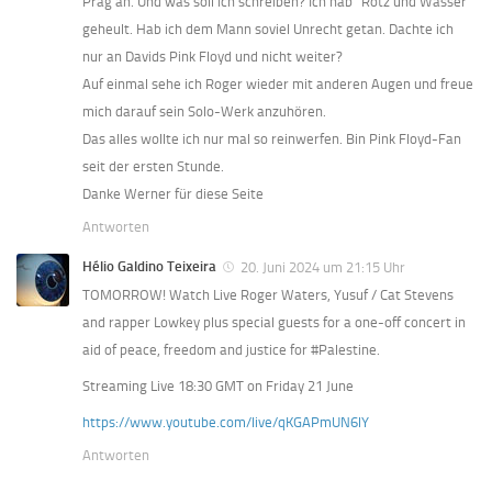
Prag an. Und was soll ich schreiben? Ich hab “Rotz und Wasser”
geheult. Hab ich dem Mann soviel Unrecht getan. Dachte ich
nur an Davids Pink Floyd und nicht weiter?
Auf einmal sehe ich Roger wieder mit anderen Augen und freue
mich darauf sein Solo-Werk anzuhören.
Das alles wollte ich nur mal so reinwerfen. Bin Pink Floyd-Fan
seit der ersten Stunde.
Danke Werner für diese Seite
Antworten
Hélio Galdino Teixeira
20. Juni 2024 um 21:15 Uhr
TOMORROW! Watch Live Roger Waters, Yusuf / Cat Stevens
and rapper Lowkey plus special guests for a one-off concert in
aid of peace, freedom and justice for #Palestine.
Streaming Live 18:30 GMT on Friday 21 June
https://www.youtube.com/live/qKGAPmUN6lY
Antworten