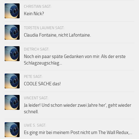
CHRISTIAN SAGT:
Kein Nick?
TORSTEN LAUMEN SAGT:
Claudia Fontaine, nicht Lafontaine.
DIETRICH SAGT:
Noch ein paar späte Gedanken von mir: Als der erste
Schlagzeugschlag...
PETE SAGT:
COOLE SACHE das!
VINCENT SAGT:
Ja leider! Und schon wieder zwei Jahre her', geht wieder
schnell.
UWE S. SAGT:
Es ging mir bei meinem Post nicht um The Wall Redux,...