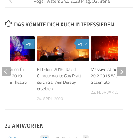
Roger Waters 24.5.2023 Prag, O2 Arena
DAS KÖNNTE DICH AUCH INTERESSIEREN...
0
32
n’s Saucerful
RTL-Tour 2016: David
Massive Attack
ts 23.7.2019
Gilmour wollte Guy Pratt
20.2.2016 Wien,
m, Rai Theatre
durch Gail Ann Dorsey
Gasometer
ersetzen
019
22. FEBRUAR 2016
24. APRIL 2020
22 ANTWORTEN