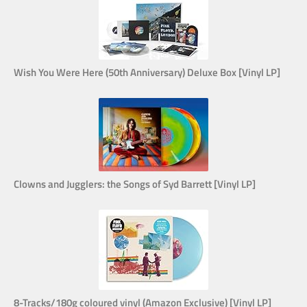
Wish You Were Here (50th Anniversary) Deluxe Box [Vinyl LP]
Clowns and Jugglers: the Songs of Syd Barrett [Vinyl LP]
8-Tracks/180g coloured vinyl (Amazon Exclusive) [Vinyl LP]