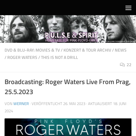
Unter dem Inhalt
DVD & BLU-RAY: MOVIES & TV
/
KONZERT & TOUR ARCHIV
/
NEWS
/
ROGER WATERS
/
THIS IS NOT A DRILL
22
Broadcasting: Roger Waters Live From Prag,
25.5.2023
VON
WERNER
· VERÖFFENTLICHT
26. MAI 2023
· AKTUALISIERT
18. JUNI
2024