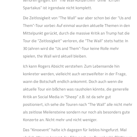
verloren gingen. Ein “The Wall Konzertfilm” ohne “Ich bin
Spartakus” ist irgendwie nicht komplett.
Die Zeitlosigkeit von “The Wall” war aber schon bei der “Us and
Them”-Tour vorbei: Auf einmal wurden aktuelle Themen in den
Mittelpunkt gerückt, durch die massive Kritik an Trump hat die
Tour die “Zeitlosigkeit” verloren, die “The Wall” stets hatte: In
30 Jahren wird die “Us and Them”-Tour keine Rolle mehr
spielen, the Wall wird aktuell bleiben.
Ich kann Rogers Absicht verstehen: Zum Lebensende hin
konkreter werden, vielleicht auch verzweifelter in der Frage,
wann die Botschaft endlich ankommt. Doch auch wenn die
aktuelle Tour ein bißchen was rausholen könnte, die generelle
Kritik an Social Media in “Sheep” z.B. ist da sehr gut
positioniert, ich sehe die Touren nach “The Wall” alle nicht mehr
als zeitlose Meilensteine sondern nur noch als besonders gute
Konzerte an. Nicht mehr und nicht weniger.
Das “Kinoevent” halte ich dagegen für lieblos hingefurzt. Mal