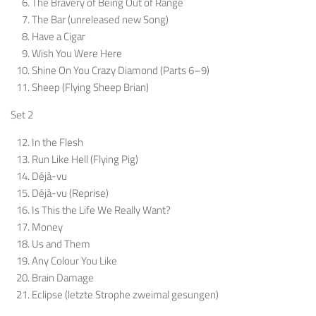
The Bravery of Being Out of Range
The Bar (unreleased new Song)
Have a Cigar
Wish You Were Here
Shine On You Crazy Diamond (Parts 6–9)
Sheep (Flying Sheep Brian)
Set 2
In the Flesh
Run Like Hell (Flying Pig)
Déjà-vu
Déjà-vu (Reprise)
Is This the Life We Really Want?
Money
Us and Them
Any Colour You Like
Brain Damage
Eclipse (letzte Strophe zweimal gesungen)