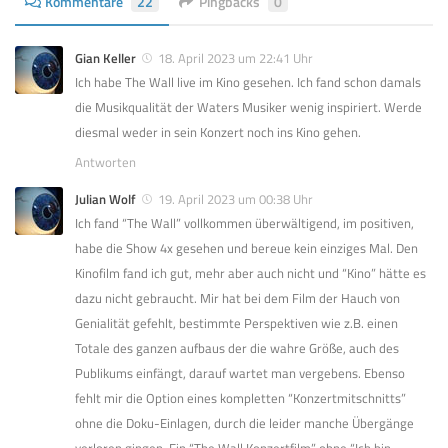
Kommentare
22
Pingbacks
0
Gian Keller
18. April 2023 um 22:41 Uhr
Ich habe The Wall live im Kino gesehen. Ich fand schon damals
die Musikqualität der Waters Musiker wenig inspiriert. Werde
diesmal weder in sein Konzert noch ins Kino gehen.
Antworten
Julian Wolf
19. April 2023 um 00:38 Uhr
Ich fand “The Wall” vollkommen überwältigend, im positiven,
habe die Show 4x gesehen und bereue kein einziges Mal. Den
Kinofilm fand ich gut, mehr aber auch nicht und “Kino” hätte es
dazu nicht gebraucht. Mir hat bei dem Film der Hauch von
Genialität gefehlt, bestimmte Perspektiven wie z.B. einen
Totale des ganzen aufbaus der die wahre Größe, auch des
Publikums einfängt, darauf wartet man vergebens. Ebenso
fehlt mir die Option eines kompletten “Konzertmitschnitts”
ohne die Doku-Einlagen, durch die leider manche Übergänge