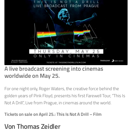
A live broadcast screening into cinemas
worldwide on May 25.
For one night only, Roger Waters, the creative force behind the
golden years of Pink Floyd, presents his first Farewell Tour, “This Is
Not A Drill”, Live from Prague, in cinemas around the world.
Tickets on sale on April 25.:
This Is Not A Drill – Film
Von Thomas Zeidler