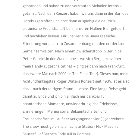
gestanden und haben zu den vertrauten Melodien intensiv
getanzt. Nach dem Konzert haben wir uns dann in der Bar (des
Hotels ) getroffen und dort dann ausgiebig die deutsch-
ukrainische Freundschaft bei mehreren Halben Bier gefeiert
und hochleben lassen. Für uns vier eine unvergessliche
Erinnerung vor allem im Zusammenhang mit den entdeckten
Gemeinsamkeiten. Nach einem Zwischenstopp in Berlin bei
Peter Gabriel in der Waldbühne – wo sich Sergej kurz über
mein Handy zugeschaltet hat – ging es dann nach Frankfurt,
das zweite Mal nach 2002 (In The Flesh Tour). Dieses nun, mein
Achtundfünfzigstes Roger Waters Konzert seit 1984, ist es also,
das – nach derzeitigem Stand – Letzte. Eine lange Reise geht
damit zu Ende und ich bin einfach nur dankbar für
phantastische Momente, unwiederbringliche Erlebnisse,
Erinnerungen, Memorabilia, Bekanntschaften und
Freundschaften im Lauf der vergangenen vier (!!) Jahrzehnte.
The show must go on…die nächste Station: Nick Mason’s
Saucerful of Secrets Ende Juli in Pompeji.