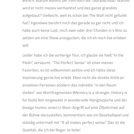
ehrlich: Warum kommt der Film noch vor Tourabschluß? Warum
wird er nicht massiv vermarktet und das ganze grandios
aufgebaut? Vielleicht, weil es schon bei The Wall nicht gefunkt
hat? Irgendwie berührt mich das gerade so gar nicht und ich
habe auch keine Lust, mich zwei oder drei STunden in´s Kino zu
setzen um eine Show anzugucken, die ich eh noch live erleben
will.
Leider habe ich die vorherige Tour, ich glaube sie hieß “In the
Flesh”, versäumt. “The Perfect Sense” ist einer meiner
Favoriten, es ist vollkommen zeitlos und ich hätte diese
Inszinierung gerne live erlebt. Eben nicht die direkte Kritik an
einzelnen Personen sondern das indirekte “in den Raum
stellen” von Wortfragmenten (Memory is a stranger, History is
for fools) fein eingewebt in wundervolle Klangteppiche und der
bissige Humor, einen U-Boot-Angriff auf eine Ölbohrinsel auf
der Bühne darzustellen, kommentiert wie ein Baseballspiel und
ständig untermalt mit “It all makes perfect sense”. Das ist die
Qualität, die ich bei Roger so liebe!