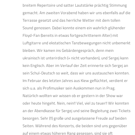
breitem Repertoire und satter Lautstärke prächtig Stimmung
gemacht. Am zweiten Vorabend haben wir uns ebenfalls auf die
Terrasse gesetzt und das herrliche Wetter mit dem tollen
Sound genossen. Dabei konnte einem ein wahrlich glühender
Floyd-Fan (bereits in etwas fortgeschrittenem Alter) mit
Luftgitarre und ekstatischen Tanzbewegungen nicht unbemerkt
bleiben. Wir kamen ins Gebärdengespräch, denn mein
ukrainisch ist unterirdisch (= nicht vorhanden), und Sergej kann
kein Englisch. Aber im Verlauf der Zeit erinnerte sich Sergej an
sein Schul-Deutsch so weit, dass wir uns austauschen konnten.
Im Februar des letzten Jahres aus Kiew geflüchtet, verdient er
sich u.a. als Profimusiker sein Auskommen nun in Prag.
Natürlich wollten wir wissen ob er gestern in der Show war
oder heute hingeht. Nein, nein!! Viel, viel zu teuer!! Wir konnten
an der Abendkasse für Sergej und seine Begleitung zwei Tickets
besorgen. Sehr (!!) große und ausgelassene Freude auf beiden
Seiten. Während des Konzerts, die beiden sind uns gegenüber
auf einem etwas höheren Rang gesessen, sind sie oft