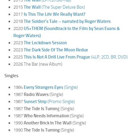
2015
The Wall
(The Super Deluxe Box)
2017
Is This The Life We Really Want?
2018
The Soldier’s Tale – narrated by Roger Waters
2020
US+THEM
(Soundtrack to the Film by Sean Evans &
Roger Waters)
2023
The Lockdown Session
2023
The Dark Side Of The Moon Redux
2025
This Is Not A Drill Live From Prague
(4LP, 2CD, BR, DVD)
2026 The Bar (new Album)
Singles
1984
Every Strangers Eyes
(Single)
1987
Radio Waves
(Single)
1987
Sunset Strip
(Promo Single)
1987
The Tide Is Turnin
g (Single)
1987
Who Needs Information
(Single)
1990
Another Brick In The Wall
(Single)
1990
The Tide Is Turning
(Single)