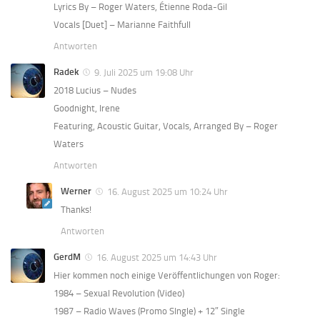
Lyrics By – Roger Waters, Étienne Roda-Gil
Vocals [Duet] – Marianne Faithfull
Antworten
Radek
9. Juli 2025 um 19:08 Uhr
2018 Lucius – Nudes
Goodnight, Irene
Featuring, Acoustic Guitar, Vocals, Arranged By – Roger
Waters
Antworten
Werner
16. August 2025 um 10:24 Uhr
Thanks!
Antworten
GerdM
16. August 2025 um 14:43 Uhr
Hier kommen noch einige Veröffentlichungen von Roger:
1984 – Sexual Revolution (Video)
1987 – Radio Waves (Promo SIngle) + 12″ Single