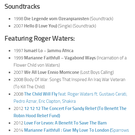
Soundtracks
1998
Die Legende vom Ozeanpianisten
(Soundtrack)
2007
Hello (I Love You)
(Single) (Soundtrack)
Featuring Roger Waters:
1997
Ismaël Lo – Jammu Africa
1999
Marianne Faithfull – Vagabond Ways
(Incarnation of a
Flower Child von Waters)
2007
We All Love Ennio Morricone
(Lost Boys Calling)
2008
Body Of War: Songs That Inspired An Iraq War Veteran
(To Kill The Child)
2008
The Child Will Fly
feat. Roger Waters ft. Gustavo Cerati,
Pedro Aznar, Eric Clapton, Shakira
2012
12 12 12 The Concert For Sandy Relief (To Benefit The
Robin Hood Relief Fund)
2012
Love For Levon: A Benefit To Save The Barn
2014
Marianne Faithfull : Give My Love To London (
Sparrows