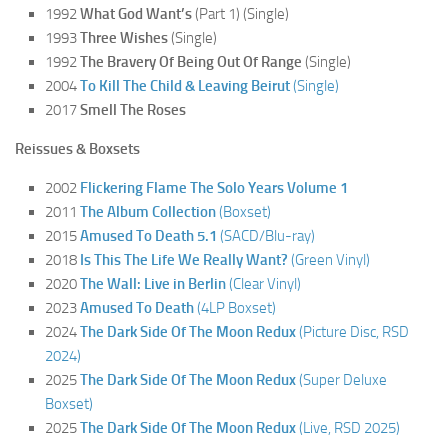
1992
What God Want’s
(Part 1) (Single)
1993
Three Wishes
(Single)
1992
The Bravery Of Being Out Of Range
(Single)
2004
To Kill The Child & Leaving Beirut
(Single)
2017
Smell The Roses
Reissues & Boxsets
2002
Flickering Flame The Solo Years Volume 1
2011
The Album Collection
(Boxset)
2015
Amused To Death 5.1
(SACD/Blu-ray)
2018
Is This The Life We Really Want?
(Green Vinyl)
2020
The Wall: Live in Berlin
(Clear Vinyl)
2023
Amused To Death
(4LP Boxset)
2024
The Dark Side Of The Moon Redux
(Picture Disc, RSD
2024)
2025
The Dark Side Of The Moon Redux
(Super Deluxe
Boxset)
2025
The Dark Side Of The Moon Redux
(Live, RSD 2025)