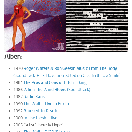
Alben:
1970
Roger Waters & Ron Geesin Music From The Body
(Soundtrack, Pink Floyd uncredited on Give Birth to a Smile)
1984
The Pros and Cons of Hitch Hiking
1986
When The Wind Blows
(Soundtrack)
1987
Radio Kaos
1990
The Wall – Live in Berlin
1992
Amused To Death
2000
In The Flesh – live
2005
Ça Ira
‘
There Is Hope
‘
2015
The Wall
(LP/CD/Blu-ray)