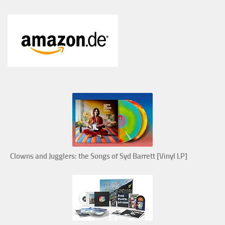
Clowns and Jugglers: the Songs of Syd Barrett [Vinyl LP]