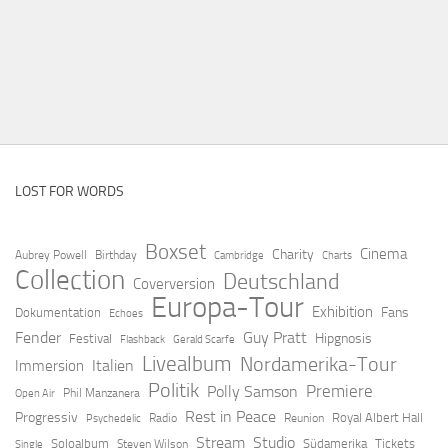
LOST FOR WORDS
Boxset
Cinema
Charity
Aubrey Powell
Birthday
Cambridge
Charts
Collection
Deutschland
Coverversion
Europa-Tour
Exhibition
Fans
Dokumentation
Echoes
Fender
Guy Pratt
Hipgnosis
Festival
Flashback
Gerald Scarfe
Livealbum
Nordamerika-Tour
Italien
Immersion
Politik
Premiere
Polly Samson
Open Air
Phil Manzanera
Rest in Peace
Progressiv
Royal Albert Hall
Radio
Reunion
Psychedelic
Stream
Studio
Soloalbum
Südamerika
Tickets
Steven Wilson
Single