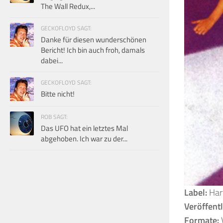
The Wall Redux,...
GECKOFLOYD SAGT:
Danke für diesen wunderschönen
Bericht! Ich bin auch froh, damals
dabei...
GECKOFLOYD SAGT:
Bitte nicht!
ROB SAGT:
Das UFO hat ein letztes Mal
abgehoben. Ich war zu der...
Label:
Har
Veröffent
Formate: