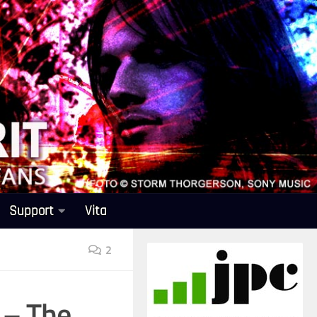
Support
Vita
2
 – The