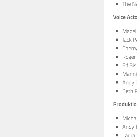
The Na
Voice Acto
Madeli
Jack P
Cherry
Roger
Ed Bis
Manni
Andy 
Beth P
Produktio
Michae
Andy J
Laura 