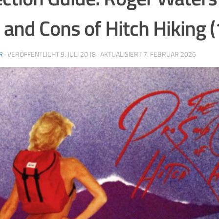
 and Cons of Hitch Hiking 
R
· VERÖFFENTLICHT
9. JULI 2018
· AKTUALISIERT
7. FEBRUAR 2026