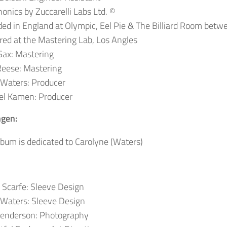
onics by Zuccarelli Labs Ltd. ©
ed in England at Olympic, Eel Pie & The Billiard Room betw
ed at the Mastering Lab, Los Angles
Sax: Mastering
Reese
: Mastering
 Waters: Producer
el Kamen: Producer
gen:
lbum is dedicated to Carolyne (Waters)
 Scarfe:
Sleeve Design
 Waters:
Sleeve Design
Henderson:
Photography