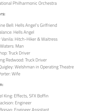
tional Philharmonic Orchestra
rs:
ne Bell: Hells Angel’s Girlfriend
alance: Hells Angel
 Vanila: Hitch-Hiker & Waitress
 Waters: Man
hop: Truck Driver
ng Redwood:
Truck Driver
Quigley: Welshman in Operating Theatre
orter: Wife
n:
l King: Effects, SFX Boffin
ackson: Engineer
Boisan: Engineer Assistant