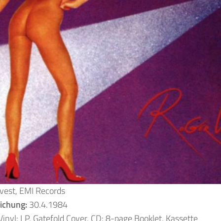
vest, EMI Records
lichung:
30.4.1984
Vinyl: LP, Gatefold Cover, CD: 8-page Booklet, Kassette