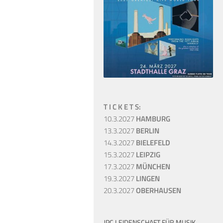
T I C K E T S:
10.3.2027
HAMBURG
13.3.2027
BERLIN
14.3.2027
BIELEFELD
15.3.2027
LEIPZIG
17.3.2027
MÜNCHEN
19.3.2027
LINGEN
20.3.2027
OBERHAUSEN
JPC LEIDENSCHAFT FÜR MUSIK