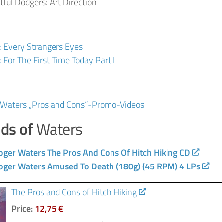
tful Dodgers
: Art Direction
: Every Strangers Eyes
: For The First Time Today Part I
 Waters „Pros and Cons“-Promo-Videos
nds of
Waters
oger Waters The Pros And Cons Of Hitch Hiking CD
oger Waters Amused To Death (180g) (45 RPM) 4 LPs
The Pros and Cons of Hitch Hiking
Price:
12,75 €