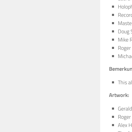
Holoph
Record
Master
Doug 
Mike 
Roger
Micha
Bemerkun
This a
Artwork:
Gerald
Roger
Alex 