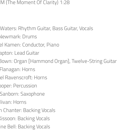
M (The Moment Of Clarity) 1:28
 Waters:
Rhythm Guitar, Bass Guitar, Vocals
Newmark: Drums
el Kamen:
Conductor, Piano
lapton: Lead Guitar
Bown:
Organ [Hammond Organ], Twelve-String Guitar
Flanagan: Horns
el Ravenscroft: Horns
oper: Percussion
 Sanborn:
Saxophone
llivan:
Horns
n Chanter:
Backing Vocals
Kissoon
:
Backing Vocals
ne Bell
:
Backing Vocals