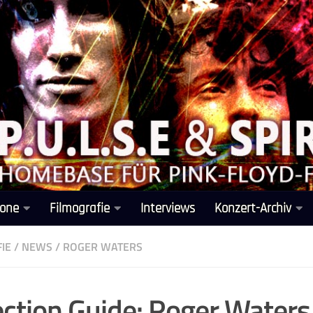
one
Filmografie
Interviews
Konzert-Archiv
IE
/
NEWS
/
ROGER WATERS
ection Guide: Roger Waters