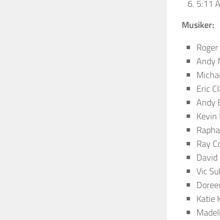
5:11 A
Musiker:
Roger
Andy 
Micha
Eric C
Andy 
Kevin 
Rapha
Ray Co
David
Vic Su
Doree
Katie 
Madeli