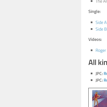
The Ar
Single:
Side A
Side B
Videos:
Roger
All ki
JPC:
R
JPC:
R