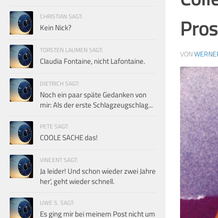
CHRISTIAN SAGT:
Pros
Kein Nick?
TORSTEN LAUMEN SAGT:
VON
WERNE
Claudia Fontaine, nicht Lafontaine.
DIETRICH SAGT:
Noch ein paar späte Gedanken von
mir: Als der erste Schlagzeugschlag...
PETE SAGT:
COOLE SACHE das!
VINCENT SAGT:
Ja leider! Und schon wieder zwei Jahre
her', geht wieder schnell.
UWE S. SAGT:
Es ging mir bei meinem Post nicht um