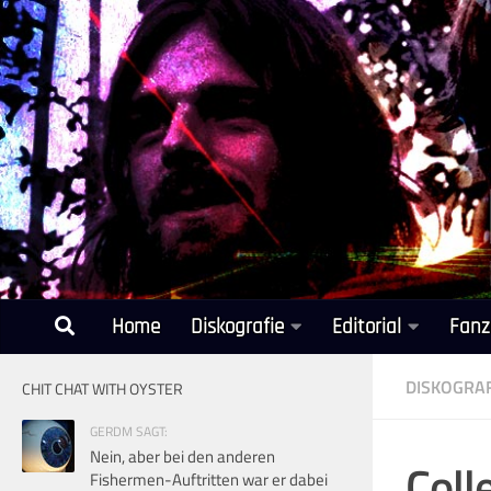
Unter dem Inhalt
Home
Diskografie
Editorial
Fanz
DISKOGRAF
CHIT CHAT WITH OYSTER
GERDM SAGT:
Nein, aber bei den anderen
Coll
Fishermen-Auftritten war er dabei