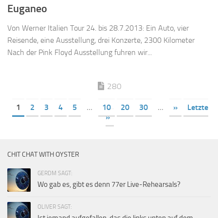
Euganeo
Von Werner Italien Tour 24. bis 28.7.2013: Ein Auto, vier
Reisende, eine Ausstellung, drei Konzerte, 2300 Kilometer
Nach der Pink Floyd Ausstellung fuhren wir...
280
1
2
3
4
5
...
10
20
30
...
»
Letzte
»
CHIT CHAT WITH OYSTER
GERDM SAGT:
Wo gab es, gibt es denn 77er Live-Rehearsals?
OLIVER SAGT: