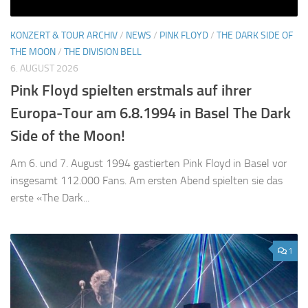
KONZERT & TOUR ARCHIV
/
NEWS
/
PINK FLOYD
/
THE DARK SIDE OF
THE MOON
/
THE DIVISION BELL
6. AUGUST 2026
Pink Floyd spielten erstmals auf ihrer
Europa-Tour am 6.8.1994 in Basel The Dark
Side of the Moon!
Am 6. und 7. August 1994 gastierten Pink Floyd in Basel vor
insgesamt 112.000 Fans. Am ersten Abend spielten sie das
erste «The Dark...
1