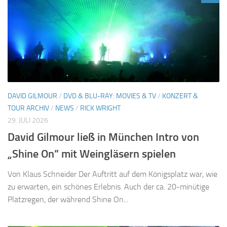
DAVID GILMOUR
/
DVD & BLU-RAY: MOVIES & TV
/
KONZERT &
TOUR ARCHIV
/
NEWS
/
RICK WRIGHT
29. JULI 2026
David Gilmour ließ in München Intro von
„Shine On” mit Weingläsern spielen
Von Klaus Schneider Der Auftritt auf dem Königsplatz war, wie
zu erwarten, ein schönes Erlebnis. Auch der ca. 20-minütige
Platzregen, der während Shine On...