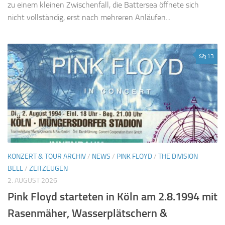
zu einem kleinen Zwischenfall, die Battersea öffnete sich
nicht vollständig, erst nach mehreren Anläufen...
13
KONZERT & TOUR ARCHIV
/
NEWS
/
PINK FLOYD
/
THE DIVISION
BELL
/
ZEITZEUGEN
2. AUGUST 2026
Pink Floyd starteten in Köln am 2.8.1994 mit
Rasenmäher, Wasserplätschern &