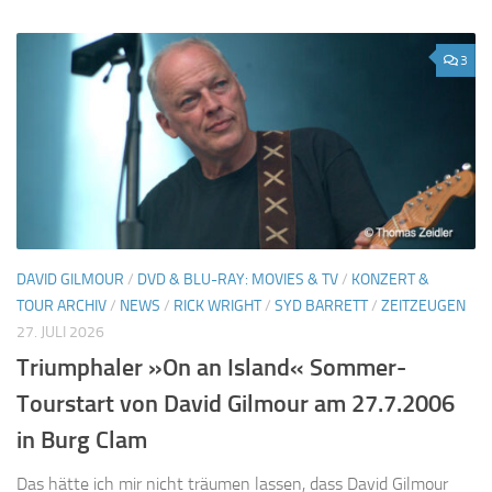
3
DAVID GILMOUR
/
DVD & BLU-RAY: MOVIES & TV
/
KONZERT &
TOUR ARCHIV
/
NEWS
/
RICK WRIGHT
/
SYD BARRETT
/
ZEITZEUGEN
27. JULI 2026
Triumphaler »On an Island« Sommer-
Tourstart von David Gilmour am 27.7.2006
in Burg Clam
Das hätte ich mir nicht träumen lassen, dass David Gilmour