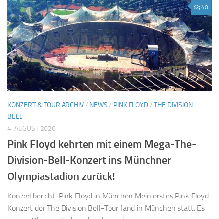
40
KONZERT & TOUR ARCHIV
/
NEWS
/
PINK FLOYD
/
THE DIVISION
BELL
4. AUGUST 2026
Pink Floyd kehrten mit einem Mega-The-
Division-Bell-Konzert ins Münchner
Olympiastadion zurück!
Konzertbericht: Pink Floyd in München Mein erstes Pink Floyd
Konzert der The Division Bell-Tour fand in München statt. Es