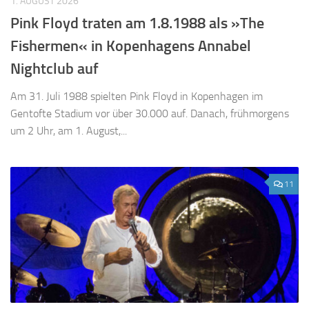
1. AUGUST 2026
Pink Floyd traten am 1.8.1988 als »The
Fishermen« in Kopenhagens Annabel
Nightclub auf
Am 31. Juli 1988 spielten Pink Floyd in Kopenhagen im
Gentofte Stadium vor über 30.000 auf. Danach, frühmorgens
um 2 Uhr, am 1. August,...
11