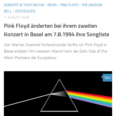
KONZERT & TOUR ARCHIV
/
NEWS
/
PINK FLOYD
/
THE DIVISION
BELL
/
ZEITZEUGEN
7. AUGUST 2026
Pink Floyd änderten bei ihrem zweiten
Konzert in Basel am 7.8.1994 ihre Songliste
Von Werner Zweimal hintereinander durfte ich Pink Floyd in
Basel erleben! Am zweiten Abend nach der Dark Side of the
Moon Premiere der Europatour...
8