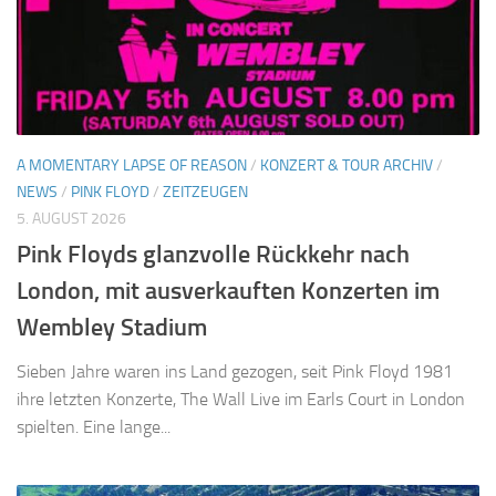
A MOMENTARY LAPSE OF REASON
/
KONZERT & TOUR ARCHIV
/
NEWS
/
PINK FLOYD
/
ZEITZEUGEN
5. AUGUST 2026
Pink Floyds glanzvolle Rückkehr nach
London, mit ausverkauften Konzerten im
Wembley Stadium
Sieben Jahre waren ins Land gezogen, seit Pink Floyd 1981
ihre letzten Konzerte, The Wall Live im Earls Court in London
spielten. Eine lange...