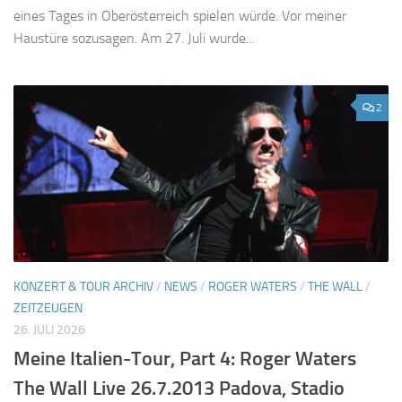
eines Tages in Oberösterreich spielen würde. Vor meiner
Haustüre sozusagen. Am 27. Juli wurde...
2
KONZERT & TOUR ARCHIV
/
NEWS
/
ROGER WATERS
/
THE WALL
/
ZEITZEUGEN
26. JULI 2026
Meine Italien-Tour, Part 4: Roger Waters
The Wall Live 26.7.2013 Padova, Stadio