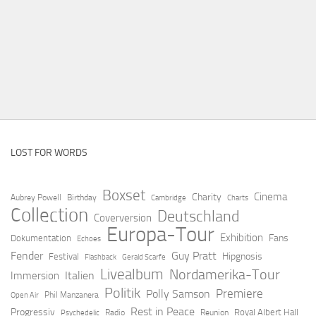
LOST FOR WORDS
Boxset
Cinema
Charity
Aubrey Powell
Birthday
Cambridge
Charts
Collection
Deutschland
Coverversion
Europa-Tour
Exhibition
Fans
Dokumentation
Echoes
Fender
Guy Pratt
Hipgnosis
Festival
Flashback
Gerald Scarfe
Livealbum
Nordamerika-Tour
Italien
Immersion
Politik
Premiere
Polly Samson
Open Air
Phil Manzanera
Rest in Peace
Progressiv
Royal Albert Hall
Radio
Reunion
Psychedelic