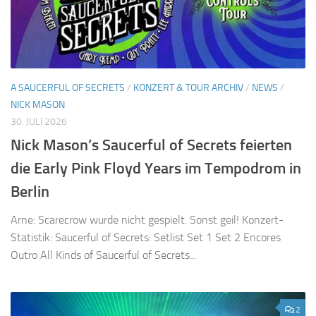
A SAUCERFUL OF SECRETS
/
KONZERT & TOUR ARCHIV
/
NEWS
/
NICK MASON
30. JULI 2026
Nick Mason’s Saucerful of Secrets feierten
die Early Pink Floyd Years im Tempodrom in
Berlin
Arne: Scarecrow wurde nicht gespielt. Sonst geil! Konzert-
Statistik: Saucerful of Secrets: Setlist Set 1 Set 2 Encores
Outro All Kinds of Saucerful of Secrets...
2