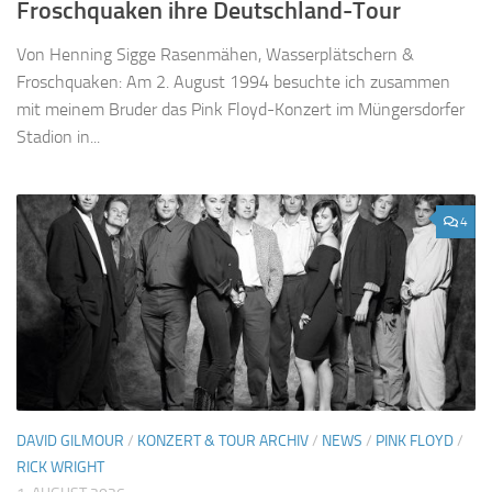
Froschquaken ihre Deutschland-Tour
Von Henning Sigge Rasenmähen, Wasserplätschern &
Froschquaken: Am 2. August 1994 besuchte ich zusammen
mit meinem Bruder das Pink Floyd-Konzert im Müngersdorfer
Stadion in...
4
DAVID GILMOUR
/
KONZERT & TOUR ARCHIV
/
NEWS
/
PINK FLOYD
/
RICK WRIGHT