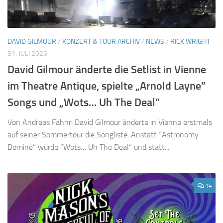
DAVID GILMOUR
/
KONZERT & TOUR ARCHIV
/
NEWS
/
RICK WRIGHT
31. JULI 2026
David Gilmour änderte die Setlist in Vienne
im Theatre Antique, spielte „Arnold Layne”
Songs und „Wots… Uh The Deal”
Von Andreas Fahnri David Gilmour änderte in Vienne erstmals
auf seiner Sommertour die Songliste. Anstatt “Astronomy
Domine” wurde “Wots… Uh The Deal” und statt...
14