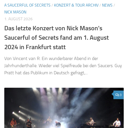
A SAUCERFUL OF SECRETS
/
KONZERT & TOUR ARCHIV
/
NEWS
/
NICK MASON
1. AUGUST 2026
Das letzte Konzert von Nick Mason’s
Saucerful of Secrets fand am 1. August
2024 in Frankfurt statt
Von Vincent van R. Ein wunderbarer Abend in der
Jahrhunderthalle. Wieder viel Spielfreude bei den Saucers. Guy
Pratt hat das Publikum in Deutsch gefragt,...
3