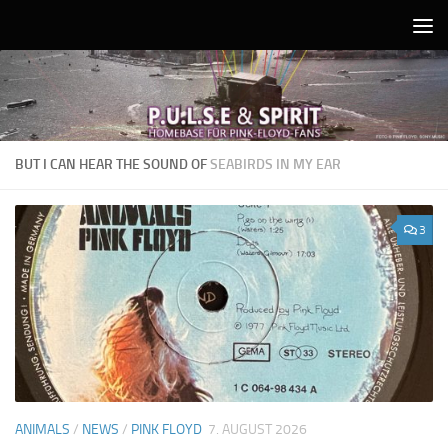
Unter dem Inhalt
BUT I CAN HEAR THE SOUND OF
SEABIRDS IN MY EAR
3
ANIMALS
/
NEWS
/
PINK FLOYD
7. AUGUST 2026