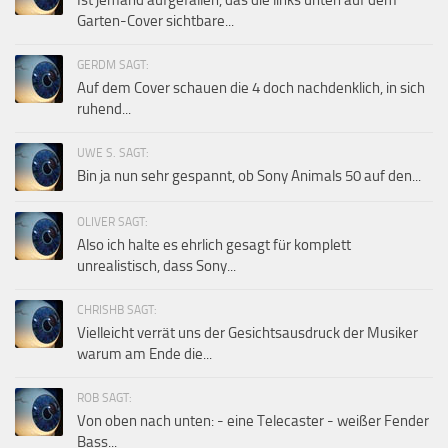
Ist jemand aufgefallen, das die links unten auf dem
Garten-Cover sichtbare...
GERDM SAGT:
Auf dem Cover schauen die 4 doch nachdenklich, in sich
ruhend...
UWE S. SAGT:
Bin ja nun sehr gespannt, ob Sony Animals 50 auf den...
OLIVER SAGT:
Also ich halte es ehrlich gesagt für komplett
unrealistisch, dass Sony...
CHRISHB SAGT:
Vielleicht verrät uns der Gesichtsausdruck der Musiker
warum am Ende die...
ROB SAGT:
Von oben nach unten: - eine Telecaster - weißer Fender
Bass...