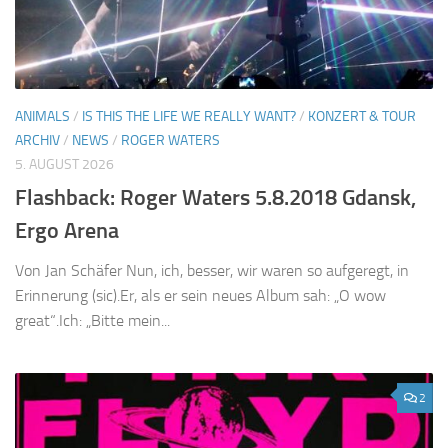
ANIMALS
/
IS THIS THE LIFE WE REALLY WANT?
/
KONZERT & TOUR
ARCHIV
/
NEWS
/
ROGER WATERS
5. AUGUST 2026
Flashback: Roger Waters 5.8.2018 Gdansk,
Ergo Arena
Von Jan Schäfer Nun, ich, besser, wir waren so aufgeregt, in
Erinnerung (sic).Er, als er sein neues Album sah: „O wow
great“.Ich: „Bitte mein...
2