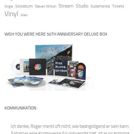
Stream
Studio
Soloalbum
Südamerika
Tickets
Steven Wilson
Single
Vinyl
Wien
WISH YOU WERE HERE 50TH ANNIVERSARY DELUXE BOX
KOMMUNIKATION
Ich denke, Roger merkt oft nicht, wie beängstigend er sein kann.
Sobald er eine Kontroverse für notwendig hält, ist er so grimmig