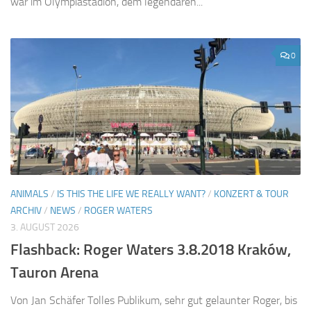
war im Olympiastadion, dem legendären...
0
ANIMALS
/
IS THIS THE LIFE WE REALLY WANT?
/
KONZERT & TOUR
ARCHIV
/
NEWS
/
ROGER WATERS
3. AUGUST 2026
Flashback: Roger Waters 3.8.2018 Kraków,
Tauron Arena
Von Jan Schäfer Tolles Publikum, sehr gut gelaunter Roger, bis