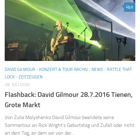
8
DAVID GILMOUR
/
KONZERT & TOUR ARCHIV
/
NEWS
/
RATTLE THAT
LOCK
/
ZEITZEUGEN
28. JULI 2026
Flashback: David Gilmour 28.7.2016 Tienen,
Grote Markt
Von Zulia Malyshenko David Gilmour beendete seine
Sommertour an Rick Wright’s Geburtstag und Zufall oder nicht
an dem Tag, an dem wir von der...