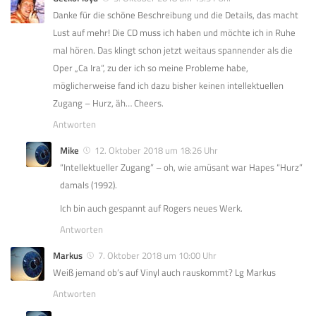
Danke für die schöne Beschreibung und die Details, das macht
Lust auf mehr! Die CD muss ich haben und möchte ich in Ruhe
mal hören. Das klingt schon jetzt weitaus spannender als die
Oper „Ca Ira“, zu der ich so meine Probleme habe,
möglicherweise fand ich dazu bisher keinen intellektuellen
Zugang – Hurz, äh… Cheers.
Antworten
Mike
12. Oktober 2018 um 18:26 Uhr
“Intellektueller Zugang” – oh, wie amüsant war Hapes “Hurz”
damals (1992).
Ich bin auch gespannt auf Rogers neues Werk.
Antworten
Markus
7. Oktober 2018 um 10:00 Uhr
Weiß jemand ob’s auf Vinyl auch rauskommt? Lg Markus
Antworten