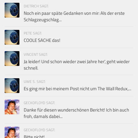
DIETRICH SAGT:
Noch ein paar späte Gedanken von mir: Als der erste
Schlagzeugschlag...
PETE SAGT:
COOLE SACHE das!
VINCENT SAGT:
Ja leider! Und schon wieder zwei Jahre her', geht wieder
schnell.
UWE S. SAGT:
Es ging mir bei meinem Post nicht um The Wall Redux,...
GECKOFLOYD SAGT:
Danke für diesen wunderschönen Bericht! Ich bin auch
froh, damals dabei...
GECKOFLOYD SAGT:
Bitte nicht!