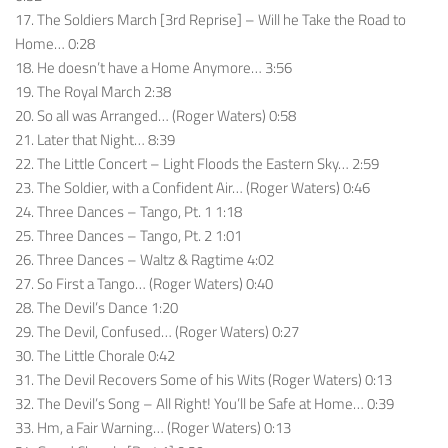
17. The Soldiers March [3rd Reprise] – Will he Take the Road to
Home… 0:28
18. He doesn’t have a Home Anymore… 3:56
19. The Royal March 2:38
20. So all was Arranged… (Roger Waters) 0:58
21. Later that Night… 8:39
22. The Little Concert – Light Floods the Eastern Sky… 2:59
23. The Soldier, with a Confident Air… (Roger Waters) 0:46
24. Three Dances – Tango, Pt. 1 1:18
25. Three Dances – Tango, Pt. 2 1:01
26. Three Dances – Waltz & Ragtime 4:02
27. So First a Tango… (Roger Waters) 0:40
28. The Devil’s Dance 1:20
29. The Devil, Confused… (Roger Waters) 0:27
30. The Little Chorale 0:42
31. The Devil Recovers Some of his Wits (Roger Waters) 0:13
32. The Devil’s Song – All Right! You’ll be Safe at Home… 0:39
33. Hm, a Fair Warning… (Roger Waters) 0:13