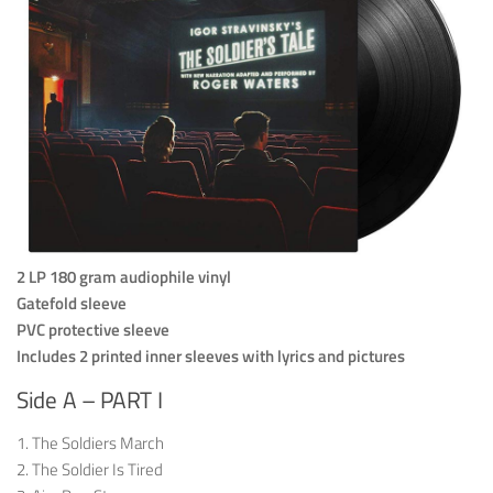
2 LP 180 gram audiophile vinyl
Gatefold sleeve
PVC protective sleeve
Includes 2 printed inner sleeves with lyrics and pictures
Side A – PART I
1. The Soldiers March
2. The Soldier Is Tired