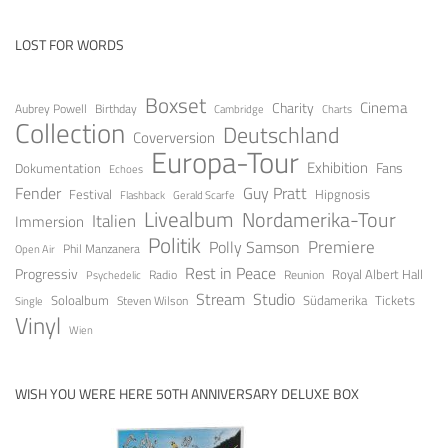
LOST FOR WORDS
Boxset
Cinema
Charity
Aubrey Powell
Birthday
Cambridge
Charts
Collection
Deutschland
Coverversion
Europa-Tour
Exhibition
Fans
Dokumentation
Echoes
Guy Pratt
Fender
Festival
Hipgnosis
Gerald Scarfe
Flashback
Livealbum
Nordamerika-Tour
Italien
Immersion
Politik
Premiere
Polly Samson
Open Air
Phil Manzanera
Rest in Peace
Progressiv
Royal Albert Hall
Radio
Reunion
Psychedelic
Stream
Studio
Soloalbum
Tickets
Südamerika
Steven Wilson
Single
Vinyl
Wien
WISH YOU WERE HERE 50TH ANNIVERSARY DELUXE BOX