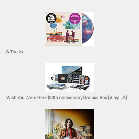
8-Tracks
Wish You Were Here (50th Anniversary) Deluxe Box [Vinyl LP]