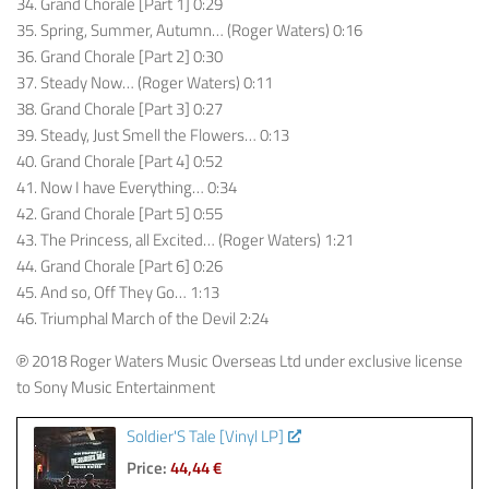
34. Grand Chorale [Part 1] 0:29
35. Spring, Summer, Autumn… (Roger Waters) 0:16
36. Grand Chorale [Part 2] 0:30
37. Steady Now… (Roger Waters) 0:11
38. Grand Chorale [Part 3] 0:27
39. Steady, Just Smell the Flowers… 0:13
40. Grand Chorale [Part 4] 0:52
41. Now I have Everything… 0:34
42. Grand Chorale [Part 5] 0:55
43. The Princess, all Excited… (Roger Waters) 1:21
44. Grand Chorale [Part 6] 0:26
45. And so, Off They Go… 1:13
46. Triumphal March of the Devil 2:24
℗ 2018 Roger Waters Music Overseas Ltd under exclusive license
to Sony Music Entertainment
Soldier'S Tale [Vinyl LP]
Price:
44,44 €