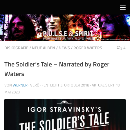
Unter dem Inhalt
DISKOGRAFIE
/
NEUE ALBEN
/
NEWS
/
ROGER WATERS
4
The Soldier’s Tale – Narrated by Roger
Waters
VON
WERNER
· VERÖFFENTLICHT
3. OKTOBER 2018
· AKTUALISIERT
18.
MAI 2023