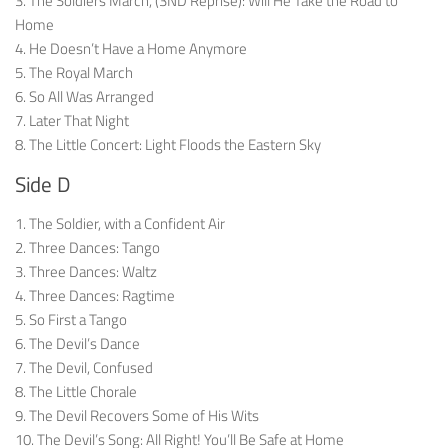
3. The Soldiers March, (3ND Reprise): Will He Take the Road to
Home
4. He Doesn’t Have a Home Anymore
5. The Royal March
6. So All Was Arranged
7. Later That Night
8. The Little Concert: Light Floods the Eastern Sky
Side D
1. The Soldier, with a Confident Air
2. Three Dances: Tango
3. Three Dances: Waltz
4. Three Dances: Ragtime
5. So First a Tango
6. The Devil’s Dance
7. The Devil, Confused
8. The Little Chorale
9. The Devil Recovers Some of His Wits
10. The Devil’s Song: All Right! You’ll Be Safe at Home