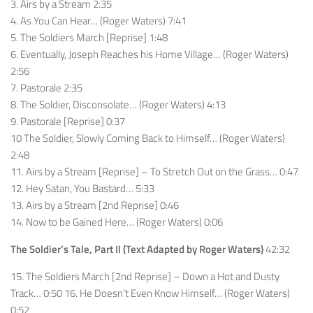
3. Airs by a Stream 2:35
4. As You Can Hear… (Roger Waters) 7:41
5. The Soldiers March [Reprise] 1:48
6. Eventually, Joseph Reaches his Home Village… (Roger Waters)
2:56
7. Pastorale 2:35
8. The Soldier, Disconsolate… (Roger Waters) 4:13
9. Pastorale [Reprise] 0:37
10 The Soldier, Slowly Coming Back to Himself… (Roger Waters)
2:48
11. Airs by a Stream [Reprise] – To Stretch Out on the Grass… 0:47
12. Hey Satan, You Bastard… 5:33
13. Airs by a Stream [2nd Reprise] 0:46
14. Now to be Gained Here… (Roger Waters) 0:06
The Soldier’s Tale, Part II (Text Adapted by Roger Waters)
42:32
15. The Soldiers March [2nd Reprise] – Down a Hot and Dusty
Track… 0:50 16. He Doesn’t Even Know Himself… (Roger Waters)
0:52