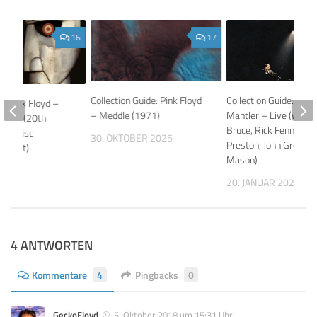
16
17
Collection Guide: Pink Floyd
Collection Guide: Mich
: Pink Floyd –
– Meddle (1971)
Mantler – Live (with J
n Bell (20th
Bruce, Rick Fenn, Don
y 7-Disc
30. OKTOBER 2025
Preston, John Greaves
 Boxset)
Mason)
14
20. JANUAR 2025
4 ANTWORTEN
Kommentare
4
Pingbacks
0
GeckoFloyd
5. Oktober 2018 um 15:31 Uhr