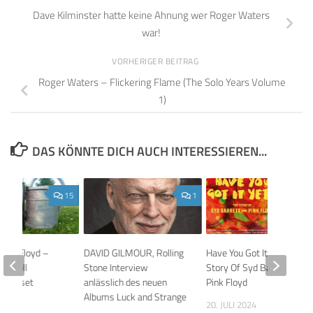
Dave Kilminster hatte keine Ahnung wer Roger Waters
war!
VORHERIGER BEITRAG
Roger Waters – Flickering Flame (The Solo Years Volume
1)
DAS KÖNNTE DICH AUCH INTERESSIEREN...
15
1
 Pink Floyd –
DAVID GILMOUR, Rolling
Have You Got It Yet? The
on Bell
Stone Interview
Story Of Syd Barrett And
s-Boxset
anlässlich des neuen
Pink Floyd
Albums Luck and Strange
2014
20. JULI 2024