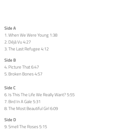
Side A
1. When We Were Young 1:38
2. Déjà Vu 4:27
3. The Last Refugee 4:12
Side B
4. Picture That 6:47
5. Broken Bones 4:57
Side C
6. Is This The Life We Really Want? 5:55
7. Bird In A Gale 5:31
8. The Most Beautiful Girl 6:09
Side D
9. Smell The Roses 5:15