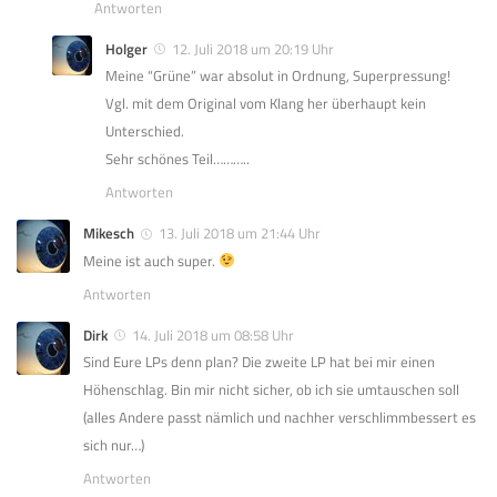
Antworten
Holger
12. Juli 2018 um 20:19 Uhr
Meine “Grüne” war absolut in Ordnung, Superpressung!
Vgl. mit dem Original vom Klang her überhaupt kein
Unterschied.
Sehr schönes Teil………..
Antworten
Mikesch
13. Juli 2018 um 21:44 Uhr
Meine ist auch super.
Antworten
Dirk
14. Juli 2018 um 08:58 Uhr
Sind Eure LPs denn plan? Die zweite LP hat bei mir einen
Höhenschlag. Bin mir nicht sicher, ob ich sie umtauschen soll
(alles Andere passt nämlich und nachher verschlimmbessert es
sich nur…)
Antworten