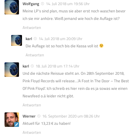
Wolfgang
14. Juli 2018 um 19:56 Uhr
Meine LP’s sind plan, muss sie aber erst noch waschen bevor
ich sie mir anhöre. Weiß jemand wie hoch die Auflage ist?
Antworten
karl
14. Juli 2018 um 20:09 Uhr
Die Auflage ist so hoch bis die Kassa voll ist
Antworten
karl
18. Juli 2018 um 17:14 Uhr
Und die nächste Reissue steht an. On 28th September 2018,
Pink Floyd Records will release….‘A Foot In The Door – The Best
Of Pink Floyd’. Ich schreib es hier rein da es ja sowas wie einen
Newsfeed o.ä leider nicht gibt.
Antworten
Werner
16. September 2020 um 08:26 Uhr
Aktuell für 13,23 € zu haben!
Antworten