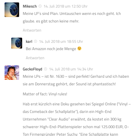
Mikesch
14. Juli 2018 um 12:50 Uhr
Meine LP`s sind Plan. Umtauschen wenn es noch geht. Ich
glaube. es gibt schon keine mehr.
Antworten
karl
14. Juli 2018 um 18:55 Uhr
Bei Amazon noch jede Menge
Antworten
GeckoFloyd
14. Juli 2018 um 14:34 Uhr
Meine LPs – ist Nr. 1630 – sind perfekt! Gerhard und ich haben
sie am Donnerstag gehört, der Sound ist phantastisch!
Matter of fact: Vinyl rules!
Hab erst kürzlich eine Doku gesehen bei Spiegel Online (“Vinyl –
das Comeback der Schallplatte”), darin ein High-End
Unternehmen “Clear Audio” erwähnt, da kostet ein 300 kg
schwerer High-End-Plattenspieler schon mal 125.000 EUR, O-
Ton Firmengründer Peter Suchy: “Eine Schallplatte kann