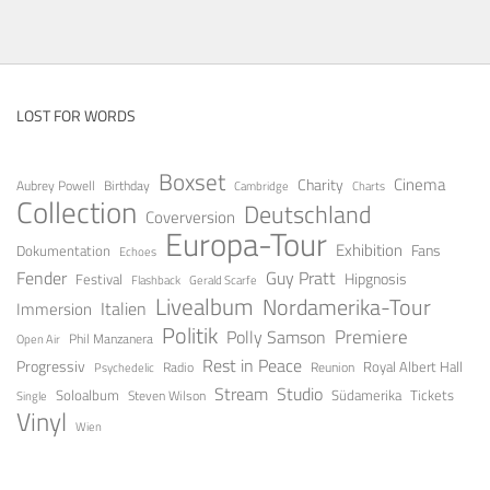
LOST FOR WORDS
Boxset
Cinema
Charity
Aubrey Powell
Birthday
Cambridge
Charts
Collection
Deutschland
Coverversion
Europa-Tour
Exhibition
Fans
Dokumentation
Echoes
Fender
Guy Pratt
Festival
Hipgnosis
Gerald Scarfe
Flashback
Livealbum
Nordamerika-Tour
Italien
Immersion
Politik
Premiere
Polly Samson
Open Air
Phil Manzanera
Rest in Peace
Progressiv
Royal Albert Hall
Radio
Reunion
Psychedelic
Stream
Studio
Soloalbum
Tickets
Südamerika
Steven Wilson
Single
Vinyl
Wien