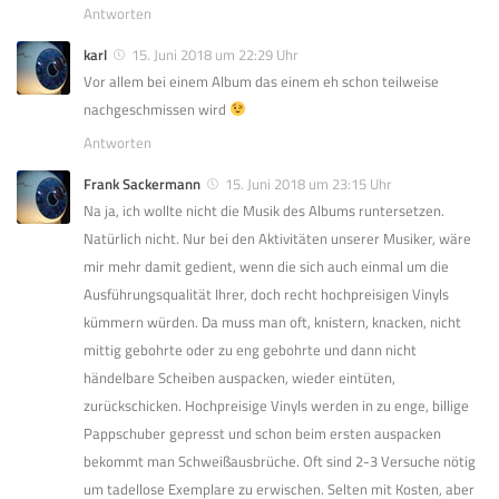
Antworten
karl
15. Juni 2018 um 22:29 Uhr
Vor allem bei einem Album das einem eh schon teilweise
nachgeschmissen wird
Antworten
Frank Sackermann
15. Juni 2018 um 23:15 Uhr
Na ja, ich wollte nicht die Musik des Albums runtersetzen.
Natürlich nicht. Nur bei den Aktivitäten unserer Musiker, wäre
mir mehr damit gedient, wenn die sich auch einmal um die
Ausführungsqualität Ihrer, doch recht hochpreisigen Vinyls
kümmern würden. Da muss man oft, knistern, knacken, nicht
mittig gebohrte oder zu eng gebohrte und dann nicht
händelbare Scheiben auspacken, wieder eintüten,
zurückschicken. Hochpreisige Vinyls werden in zu enge, billige
Pappschuber gepresst und schon beim ersten auspacken
bekommt man Schweißausbrüche. Oft sind 2-3 Versuche nötig
um tadellose Exemplare zu erwischen. Selten mit Kosten, aber