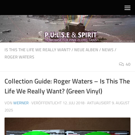
Unter dem Inhalt
IS THIS THE LIFE WE REALLY WANT?
/
NEUE ALBEN
/
NEWS
/
ROGER WATERS
40
Collection Guide: Roger Waters – Is This The
Life We Really Want? (Green Vinyl)
VON
WERNER
· VERÖFFENTLICHT
12. JULI 2018
· AKTUALISIERT
9. AUGUST
2025