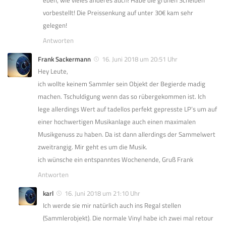
eben, wie vieles anderes auch! Habe die grünen Scheiben
vorbestellt! Die Preissenkung auf unter 30€ kam sehr
gelegen!
Antworten
Frank Sackermann
16. Juni 2018 um 20:51 Uhr
Hey Leute,
ich wollte keinem Sammler sein Objekt der Begierde madig
machen. Tschuldigung wenn das so rübergekommen ist. Ich
lege allerdings Wert auf tadellos perfekt gepresste LP’s um auf
einer hochwertigen Musikanlage auch einen maximalen
Musikgenuss zu haben. Da ist dann allerdings der Sammelwert
zweitrangig. Mir geht es um die Musik.
ich wünsche ein entspanntes Wochenende, Gruß Frank
Antworten
karl
16. Juni 2018 um 21:10 Uhr
Ich werde sie mir natürlich auch ins Regal stellen
(Sammlerobjekt). Die normale Vinyl habe ich zwei mal retour