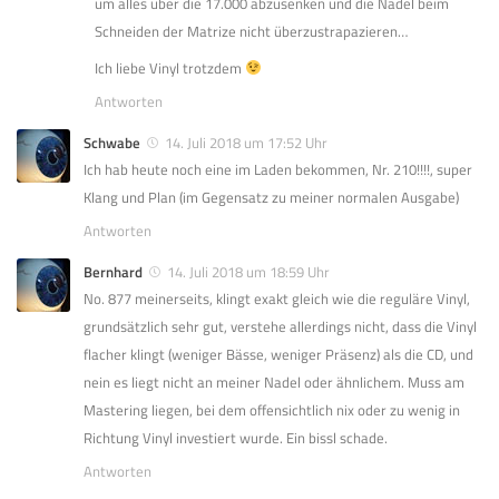
um alles über die 17.000 abzusenken und die Nadel beim
Schneiden der Matrize nicht überzustrapazieren…
Ich liebe Vinyl trotzdem
Antworten
Schwabe
14. Juli 2018 um 17:52 Uhr
Ich hab heute noch eine im Laden bekommen, Nr. 210!!!!, super
Klang und Plan (im Gegensatz zu meiner normalen Ausgabe)
Antworten
Bernhard
14. Juli 2018 um 18:59 Uhr
No. 877 meinerseits, klingt exakt gleich wie die reguläre Vinyl,
grundsätzlich sehr gut, verstehe allerdings nicht, dass die Vinyl
flacher klingt (weniger Bässe, weniger Präsenz) als die CD, und
nein es liegt nicht an meiner Nadel oder ähnlichem. Muss am
Mastering liegen, bei dem offensichtlich nix oder zu wenig in
Richtung Vinyl investiert wurde. Ein bissl schade.
Antworten