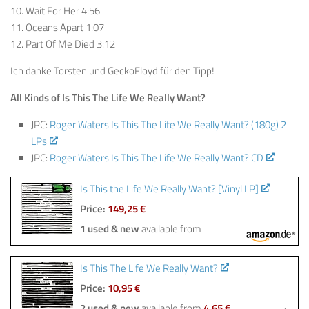
10. Wait For Her 4:56
11. Oceans Apart 1:07
12. Part Of Me Died 3:12
Ich danke Torsten und GeckoFloyd für den Tipp!
All Kinds of Is This The Life We Really Want?
JPC:
Roger Waters Is This The Life We Really Want? (180g) 2
LPs
JPC:
Roger Waters Is This The Life We Really Want? CD
Is This the Life We Really Want? [Vinyl LP]
Price:
149,25 €
1 used & new
available from
Is This The Life We Really Want?
Price:
10,95 €
2 used & new
available from
4,65 €