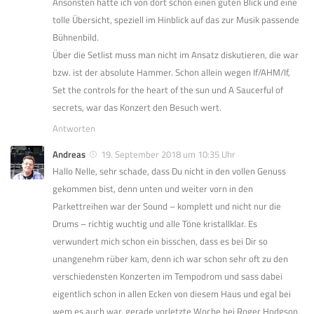
Ansonsten hatte ich von dort schon einen guten Blick und eine
tolle Übersicht, speziell im Hinblick auf das zur Musik passende
Bühnenbild.
Über die Setlist muss man nicht im Ansatz diskutieren, die war
bzw. ist der absolute Hammer. Schon allein wegen If/AHM/If,
Set the controls for the heart of the sun und A Saucerful of
secrets, war das Konzert den Besuch wert.
Antworten
Andreas
19. September 2018 um 10:35 Uhr
Hallo Nelle, sehr schade, dass Du nicht in den vollen Genuss
gekommen bist, denn unten und weiter vorn in den
Parkettreihen war der Sound – komplett und nicht nur die
Drums – richtig wuchtig und alle Töne kristallklar. Es
verwundert mich schon ein bisschen, dass es bei Dir so
unangenehm rüber kam, denn ich war schon sehr oft zu den
verschiedensten Konzerten im Tempodrom und sass dabei
eigentlich schon in allen Ecken von diesem Haus und egal bei
wem es auch war, gerade vorletzte Woche bei Roger Hodgson,