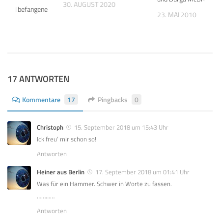
30. AUGUST 2020
te und befangene
23. MAI 2010
nde.
 2026
17 ANTWORTEN
Kommentare
17
Pingbacks
0
Christoph
15. September 2018 um 15:43 Uhr
Ick freu’ mir schon so!
Antworten
Heiner aus Berlin
17. September 2018 um 01:41 Uhr
Was für ein Hammer. Schwer in Worte zu fassen.
…………
Antworten