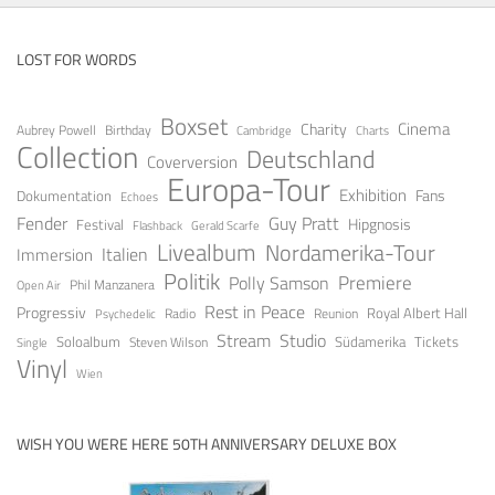
LOST FOR WORDS
Boxset
Cinema
Charity
Aubrey Powell
Birthday
Cambridge
Charts
Collection
Deutschland
Coverversion
Europa-Tour
Exhibition
Fans
Dokumentation
Echoes
Fender
Guy Pratt
Festival
Hipgnosis
Gerald Scarfe
Flashback
Livealbum
Nordamerika-Tour
Italien
Immersion
Politik
Premiere
Polly Samson
Open Air
Phil Manzanera
Rest in Peace
Progressiv
Royal Albert Hall
Radio
Reunion
Psychedelic
Stream
Studio
Soloalbum
Tickets
Südamerika
Steven Wilson
Single
Vinyl
Wien
WISH YOU WERE HERE 50TH ANNIVERSARY DELUXE BOX