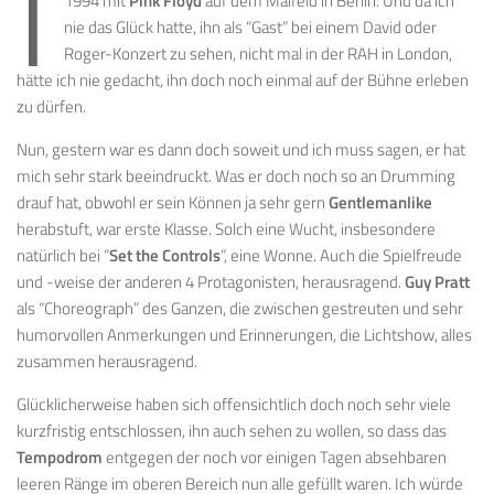
I
1994 mit
Pink Floyd
auf dem Maifeld in Berlin. Und da ich
nie das Glück hatte, ihn als “Gast” bei einem David oder
Roger-Konzert zu sehen, nicht mal in der RAH in London,
hätte ich nie gedacht, ihn doch noch einmal auf der Bühne erleben
zu dürfen.
Nun, gestern war es dann doch soweit und ich muss sagen, er hat
mich sehr stark beeindruckt. Was er doch noch so an Drumming
drauf hat, obwohl er sein Können ja sehr gern
Gentlemanlike
herabstuft, war erste Klasse. Solch eine Wucht, insbesondere
natürlich bei “
Set the Controls
“, eine Wonne. Auch die Spielfreude
und -weise der anderen 4 Protagonisten, herausragend.
Guy Pratt
als “Choreograph” des Ganzen, die zwischen gestreuten und sehr
humorvollen Anmerkungen und Erinnerungen, die Lichtshow, alles
zusammen herausragend.
Glücklicherweise haben sich offensichtlich doch noch sehr viele
kurzfristig entschlossen, ihn auch sehen zu wollen, so dass das
Tempodrom
entgegen der noch vor einigen Tagen absehbaren
leeren Ränge im oberen Bereich nun alle gefüllt waren. Ich würde