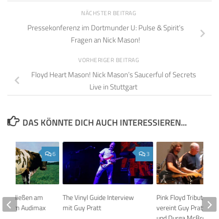
NÄCHSTER BEITRAG
Pressekonferenz im Dortmunder U: Pulse & Spirit’s
Fragen an Nick Mason!
VORHERIGER BEITRAG
Floyd Heart Mason! Nick Mason’s Saucerful of Secrets
Live in Stuttgart
DAS KÖNNTE DICH AUCH INTERESSIEREN...
6
3
 hinterließen am
The Vinyl Guide Interview
Pink Floyd Tributband
1970 im Audimax
mit Guy Pratt
vereint Guy Pratt, Jon
 eine
und Durga McBroom