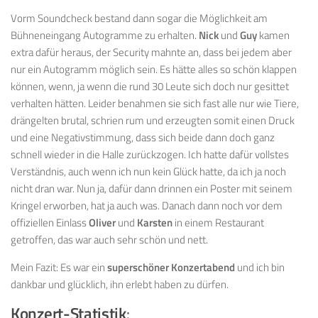
Vorm Soundcheck bestand dann sogar die Möglichkeit am
Bühneneingang Autogramme zu erhalten.
Nick
und
Guy
kamen
extra dafür heraus, der Security mahnte an, dass bei jedem aber
nur ein Autogramm möglich sein. Es hätte alles so schön klappen
können, wenn, ja wenn die rund 30 Leute sich doch nur gesittet
verhalten hätten. Leider benahmen sie sich fast alle nur wie Tiere,
drängelten brutal, schrien rum und erzeugten somit einen Druck
und eine Negativstimmung, dass sich beide dann doch ganz
schnell wieder in die Halle zurückzogen. Ich hatte dafür vollstes
Verständnis, auch wenn ich nun kein Glück hatte, da ich ja noch
nicht dran war. Nun ja, dafür dann drinnen ein Poster mit seinem
Kringel erworben, hat ja auch was. Danach dann noch vor dem
offiziellen Einlass
Oliver
und
Karsten
in einem Restaurant
getroffen, das war auch sehr schön und nett.
Mein Fazit: Es war ein
superschöner Konzertabend
und ich bin
dankbar und glücklich, ihn erlebt haben zu dürfen.
Konzert-Statistik
: