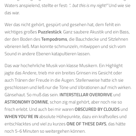
Waters anspielend, stellte er fest:
“.. but this is my night!”
Und wie sie
das war.
Wer das nicht gehört, gespürt und gesehen hat, dem fehlt ein
wichtiges großes
Puzzlestück
. Ganz saubere Akustik und ein Bass,
der den Boden des
Tempodroms
, die Bauchdecke und Sitzlehnen
vibrieren ließ. Man konnte schmunzeln, mitwippen und sich vom
Sound in andere Ebenen katapultieren lassen.
Das war hochehrliche Musik von klasse Musikern. Ein Highlight
jagte das Andere, trieb mir ein breites Grinsen ins Gesicht oder
auch Tränen der Freude in die Augen. Stellenweise hatte ich sie
geschlossen und ließ nur die Töne und Vibrationen auf mich wirken.
Gänsehaut. So muß das sein.
INTERSTELLAR OVERDRIVE
und
ASTRONOMY DOMINE
, schon zig mal gehört, aber noch nie so
frisch erlebt. Und auch bei mir waren
OBSCURED BY CLOUDS
und
WHEN YOU‘RE IN
absolute Höhepunkte, dazu ein kraftvolles und
entschlacktes und viel zu kurzes
ONE OF THESE DAYS
, das hätte
noch 5-6 Minuten so weitergehen können.