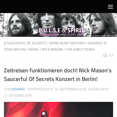
Unter dem Inhalt
A SAUCERFUL OF SECRETS
/
ATOM HEART MOTHER
/
KONZERT &
TOUR ARCHIV
/
NEWS
/
NICK MASON
/
THE EARLY YEARS
17
Zeitreisen funktionieren doch! Nick Mason’s
Saucerful Of Secrets Konzert in Berlin!
VON
WERNER
· VERÖFFENTLICHT
16. SEPTEMBER 2018
· AKTUALISIERT
17. OKTOBER 2018