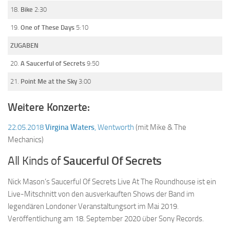
18.
Bike
2:30
19.
One of These Days
5:10
ZUGABEN
20.
A Saucerful of Secrets
9:50
21.
Point Me at the Sky
3:00
Weitere Konzerte:
22.05.2018
Virgina Waters
, Wentworth
(mit Mike & The
Mechanics)
All Kinds of
Saucerful Of Secrets
Nick Mason’s Saucerful Of Secrets Live At The Roundhouse ist ein
Live-Mitschnitt von den ausverkauften Shows der Band im
legendären Londoner Veranstaltungsort im Mai 2019.
Veröffentlichung am 18. September 2020 über Sony Records.