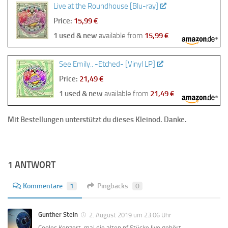
Live at the Roundhouse [Blu-ray]
Price:
15,99 €
1 used & new
available from
15,99 €
See Emily.. -Etched- [Vinyl LP]
Price:
21,49 €
1 used & new
available from
21,49 €
Mit Bestellungen unterstützt du dieses Kleinod. Danke.
1 ANTWORT
Kommentare
1
Pingbacks
0
Gunther Stein
2. August 2019 um 23:06 Uhr
Cooles Konzert, mal die alten pf Stücke live gehört.