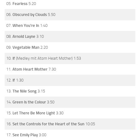
05.
Fearless
5:20
06.
Obscured by Clouds
5.50
07.
When You're In
1:40
08.
Arnold Layne
3:10
09.
Vegetable Man
2:20
10.
If
(Medley mit Atom Heart Mother) 1:53
11.
Atom Heart Mother
7:30
12.
If
1:30
13.
The Nile Song
3:15
14.
Green Is the Colour
3:50
15.
Let There Be More Light
3:30
16.
Set the Controls for the Heart of the Sun
10:05
17.
See Emily Play
3:00