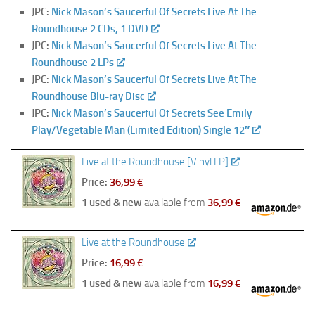
JPC:
Nick Mason’s Saucerful Of Secrets Live At The
Roundhouse 2 CDs, 1 DVD
JPC:
Nick Mason’s Saucerful Of Secrets Live At The
Roundhouse 2 LPs
JPC:
Nick Mason’s Saucerful Of Secrets Live At The
Roundhouse Blu-ray Disc
JPC:
Nick Mason’s Saucerful Of Secrets See Emily
Play/Vegetable Man (Limited Edition) Single 12″
Live at the Roundhouse [Vinyl LP]
Price:
36,99 €
1 used & new
available from
36,99 €
Live at the Roundhouse
Price:
16,99 €
1 used & new
available from
16,99 €