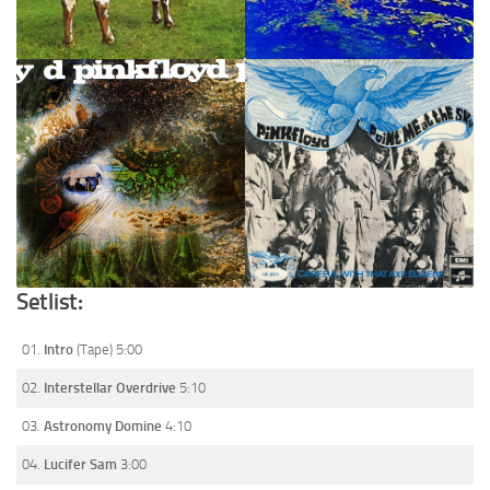
Setlist:
01.
Intro
(Tape) 5:00
02.
Interstellar Overdrive
5:10
03.
Astronomy Domine
4:10
04.
Lucifer Sam
3:00