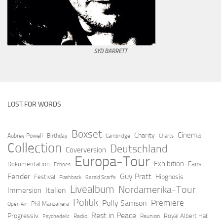
SYD BARRETT
LOST FOR WORDS
Boxset
Cinema
Charity
Aubrey Powell
Birthday
Cambridge
Charts
Collection
Deutschland
Coverversion
Europa-Tour
Exhibition
Fans
Dokumentation
Echoes
Fender
Guy Pratt
Hipgnosis
Festival
Flashback
Gerald Scarfe
Livealbum
Nordamerika-Tour
Italien
Immersion
Politik
Premiere
Polly Samson
Open Air
Phil Manzanera
Rest in Peace
Progressiv
Royal Albert Hall
Radio
Reunion
Psychedelic