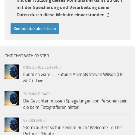
Mit der Nutzung dieses Formulars erklärst du dich
mit der Speicherung und Verarbeitung deiner
Daten durch diese Website einverstanden.
*
CHIT CHAT WITH OYSTER
MIKE SCHNEIDER SAGT:
Für mich wäre ...... -Studio Animals Steven Wilson (LP
&CD) -Live...
THOMAS P. SAGT:
Die Gesichter müssen Spiegelungen von Personen sein,
die beim Fotografieren hinter...
GERDM SAGT:
Storm äußert sich in seinem Buch "Welcome To The
Picture": "Heute...