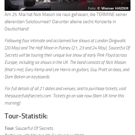
Am 25. Mai hat Nick Mason sie raus gehauen, die TERMINE seiner
allerersten Solotournee!! Darunter alleine sechs Konzerte in
Deutschland!
Following four intimate and acclaimed live shows at London Dingwalls
(20 May) and The Half Moon in Putney (21, 23 and 24 May), Saucerful Of
Secrets will be touring their unique live show of early Pink Floyd across
Europe, including six shows in the UK. The band consists of Nick Mason
(that’s me), Gary Kemp and Lee Harris on guitars, Guy Pratt on bass, and
Dom Beken on keyboards.
For full details of all 21 dates and venues, and to purchase tickets, visit
thesaucerfulofsecrets.com. Tickets go on sale now (9am UK time this
morning).
Tour-Statistik:
Tour:
Saucerful Of Secrets