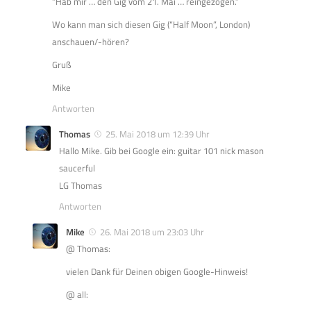
“Hab mir … den Gig vom 21. Mai … reingezogen.”
Wo kann man sich diesen Gig (“Half Moon”, London)
anschauen/-hören?
Gruß
Mike
Antworten
Thomas
25. Mai 2018 um 12:39 Uhr
Hallo Mike. Gib bei Google ein: guitar 101 nick mason
saucerful
LG Thomas
Antworten
Mike
26. Mai 2018 um 23:03 Uhr
@ Thomas:
vielen Dank für Deinen obigen Google-Hinweis!
@ all: