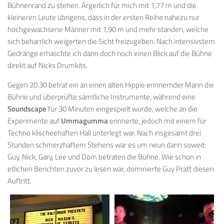
Bühnenrand zu stehen. Ärgerlich für mich mit 1,77 m und die
kleineren Leute übrigens, dass in der ersten Reihe nahezu nur
hochgewachsene Männer mit 1,90 m und mehr standen, welche
sich beharrlich weigerten die Sicht freizugeben. Nach intensivstem
Gedränge erhaschte ich dann doch noch einen Blick auf die Bühne
direkt auf Nicks Drumkits.
Gegen 20.30 betrat ein an einen alten Hippie erinnernder Mann die
Bühne und überprüfte sämtliche Instrumente, während eine
Soundscape
für 30 Minuten eingespielt wurde, welche an die
Experimente auf
Ummagumma
erinnerte, jedoch mit einem für
Techno klischeehaften Hall unterlegt war. Nach insgesamt drei
Stunden schmerzhaftem Stehens war es um neun dann soweit:
Guy, Nick, Gary, Lee und Dom betraten die Bühne. Wie schon in
etlichen Berichten zuvor zu lesen war, dominierte Guy Pratt diesen
Auftritt.