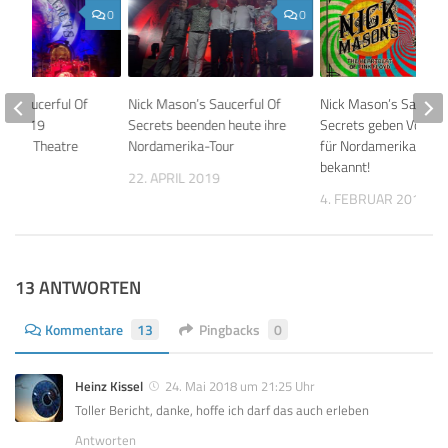
0
0
’s Saucerful Of
Nick Mason’s Saucerful Of
Nick Mason’s Saucerfu
3.7.2019
Secrets beenden heute ihre
Secrets geben Vorgru
, Rai Theatre
Nordamerika-Tour
für Nordamerika-Tour
bekannt!
019
22. APRIL 2019
4. FEBRUAR 2019
13 ANTWORTEN
Kommentare
13
Pingbacks
0
Heinz Kissel
24. Mai 2018 um 21:25 Uhr
Toller Bericht, danke, hoffe ich darf das auch erleben
Antworten