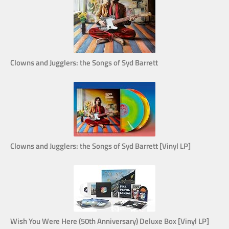
Clowns and Jugglers: the Songs of Syd Barrett
Clowns and Jugglers: the Songs of Syd Barrett [Vinyl LP]
Wish You Were Here (50th Anniversary) Deluxe Box [Vinyl LP]