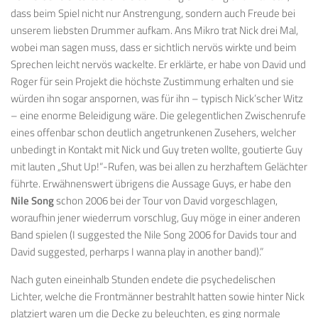
dass beim Spiel nicht nur Anstrengung, sondern auch Freude bei
unserem liebsten Drummer aufkam. Ans Mikro trat Nick drei Mal,
wobei man sagen muss, dass er sichtlich nervös wirkte und beim
Sprechen leicht nervös wackelte. Er erklärte, er habe von David und
Roger für sein Projekt die höchste Zustimmung erhalten und sie
würden ihn sogar anspornen, was für ihn – typisch Nick’scher Witz
– eine enorme Beleidigung wäre. Die gelegentlichen Zwischenrufe
eines offenbar schon deutlich angetrunkenen Zusehers, welcher
unbedingt in Kontakt mit Nick und Guy treten wollte, goutierte Guy
mit lauten „Shut Up!“-Rufen, was bei allen zu herzhaftem Gelächter
führte. Erwähnenswert übrigens die Aussage Guys, er habe den
Nile Song
schon 2006 bei der Tour von David vorgeschlagen,
woraufhin jener wiederrum vorschlug, Guy möge in einer anderen
Band spielen (I suggested the Nile Song 2006 for Davids tour and
David suggested, perharps I wanna play in another band).”
Nach guten eineinhalb Stunden endete die psychedelischen
Lichter, welche die Frontmänner bestrahlt hatten sowie hinter Nick
platziert waren um die Decke zu beleuchten, es ging normale