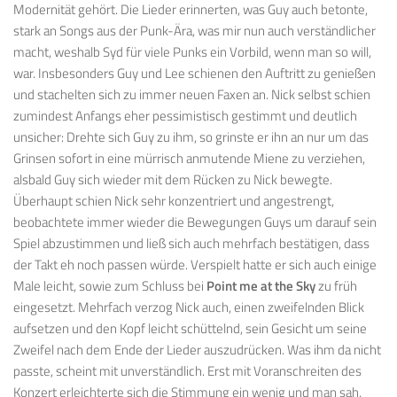
Modernität gehört. Die Lieder erinnerten, was Guy auch betonte,
stark an Songs aus der Punk-Ära, was mir nun auch verständlicher
macht, weshalb Syd für viele Punks ein Vorbild, wenn man so will,
war. Insbesonders Guy und Lee schienen den Auftritt zu genießen
und stachelten sich zu immer neuen Faxen an. Nick selbst schien
zumindest Anfangs eher pessimistisch gestimmt und deutlich
unsicher: Drehte sich Guy zu ihm, so grinste er ihn an nur um das
Grinsen sofort in eine mürrisch anmutende Miene zu verziehen,
alsbald Guy sich wieder mit dem Rücken zu Nick bewegte.
Überhaupt schien Nick sehr konzentriert und angestrengt,
beobachtete immer wieder die Bewegungen Guys um darauf sein
Spiel abzustimmen und ließ sich auch mehrfach bestätigen, dass
der Takt eh noch passen würde. Verspielt hatte er sich auch einige
Male leicht, sowie zum Schluss bei
Point me at the Sky
zu früh
eingesetzt. Mehrfach verzog Nick auch, einen zweifelnden Blick
aufsetzen und den Kopf leicht schüttelnd, sein Gesicht um seine
Zweifel nach dem Ende der Lieder auszudrücken. Was ihm da nicht
passte, scheint mit unverständlich. Erst mit Voranschreiten des
Konzert erleichterte sich die Stimmung ein wenig und man sah,