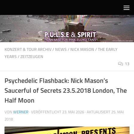
Unter dem Inhalt
KONZERT & TOUR ARCHIV
/
NEWS
/
NICK MASON
/
THE EARLY
YEARS
/
ZEITZEUGEN
13
Psychedelic Flashback: Nick Mason’s
Saucerful of Secrets 23.5.2018 London, The
Half Moon
VON
WERNER
· VERÖFFENTLICHT
23. MAI 2026
· AKTUALISIERT
25. MAI
2018