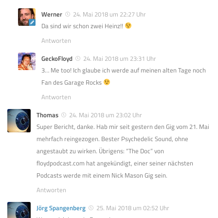
Werner
24. Mai 2018 um 22:27 Uhr
Da sind wir schon zwei Heinz!!
Antworten
GeckoFloyd
24. Mai 2018 um 23:31 Uhr
3… Me too! Ich glaube ich werde auf meinen alten Tage noch
Fan des Garage Rocks
Antworten
Thomas
24. Mai 2018 um 23:02 Uhr
Super Bericht, danke. Hab mir seit gestern den Gig vom 21. Mai
mehrfach reingezogen. Bester Psychedelic Sound, ohne
angestaubt zu wirken. Übrigens: “The Doc” von
floydpodcast.com hat angekündigt, einer seiner nächsten
Podcasts werde mit einem Nick Mason Gig sein.
Antworten
Jörg Spangenberg
25. Mai 2018 um 02:52 Uhr