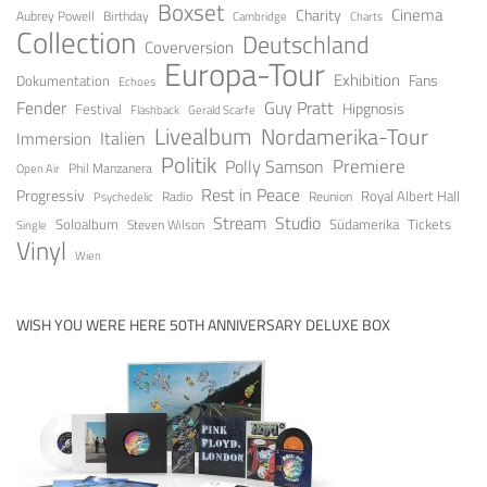
Boxset
Cinema
Charity
Aubrey Powell
Birthday
Cambridge
Charts
Collection
Deutschland
Coverversion
Europa-Tour
Exhibition
Fans
Dokumentation
Echoes
Fender
Guy Pratt
Festival
Hipgnosis
Gerald Scarfe
Flashback
Livealbum
Nordamerika-Tour
Italien
Immersion
Politik
Premiere
Polly Samson
Open Air
Phil Manzanera
Rest in Peace
Progressiv
Royal Albert Hall
Radio
Reunion
Psychedelic
Stream
Studio
Soloalbum
Tickets
Südamerika
Steven Wilson
Single
Vinyl
Wien
WISH YOU WERE HERE 50TH ANNIVERSARY DELUXE BOX