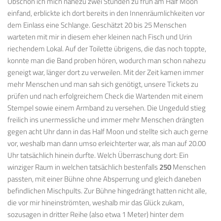
Obschon ich mich nahezu zwei Stunden zu früh am Half Moon
einfand, erblickte ich dort bereits in den Innenräumlichkeiten vor
dem Einlass eine Schlange. Geschätzt 20 bis 25 Menschen
warteten mit mir in diesem eher kleinen nach Fisch und Urin
riechendem Lokal. Auf der Toilette übrigens, die das noch toppte,
konnte man die Band proben hören, wodurch man schon nahezu
geneigt war, länger dort zu verweilen. Mit der Zeit kamen immer
mehr Menschen und man sah sich genötigt, unsere Tickets zu
prüfen und nach erfolgreichem Check die Wartenden mit einem
Stempel sowie einem Armband zu versehen. Die Ungeduld stieg
freilich ins unermessliche und immer mehr Menschen drängten
gegen acht Uhr dann in das Half Moon und stellte sich auch gerne
vor, weshalb man dann umso erleichterter war, als man auf 20.00
Uhr tatsächlich hinein durfte. Welch Überraschung dort: Ein
winziger Raum in welchen tatsächlich bestenfalls
250
Menschen
passten, mit einer Bühne ohne Absperrung und gleich daneben
befindlichen Mischpults. Zur Bühne hingedrängt hatten nicht alle,
die vor mir hineinströmten, weshalb mir das Glück zukam,
sozusagen in dritter Reihe (also etwa 1 Meter) hinter dem