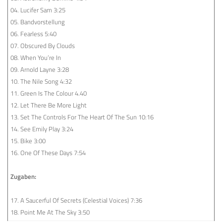
04. Lucifer Sam 3:25
05. Bandvorstellung
06. Fearless 5:40
07. Obscured By Clouds
08. When You’re In
09. Arnold Layne 3:28
10. The Nile Song 4:32
11. Green Is The Colour 4.40
12. Let There Be More Light
13. Set The Controls For The Heart Of The Sun 10:16
14. See Emily Play 3:24
15. Bike 3:00
16. One Of These Days 7:54
Zugaben:
17. A Saucerful Of Secrets (Celestial Voices) 7:36
18. Point Me At The Sky 3:50