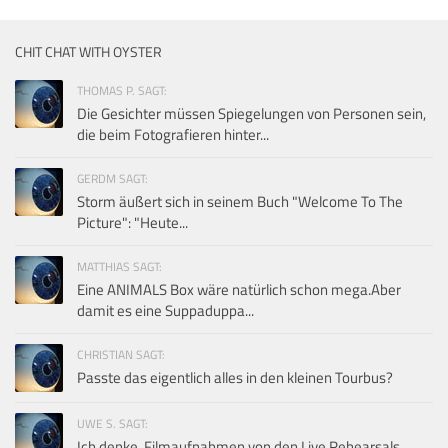
CHIT CHAT WITH OYSTER
THOMAS P. SAGT:
Die Gesichter müssen Spiegelungen von Personen sein,
die beim Fotografieren hinter...
GERDM SAGT:
Storm äußert sich in seinem Buch "Welcome To The
Picture": "Heute...
MATTHIAS SAGT:
Eine ANIMALS Box wäre natürlich schon mega.Aber
damit es eine Suppaduppa...
CHRISTIAN SAGT:
Passte das eigentlich alles in den kleinen Tourbus?
UWE S. SAGT:
Ich denke, Filmaufnahmen von den Live Rehearsals