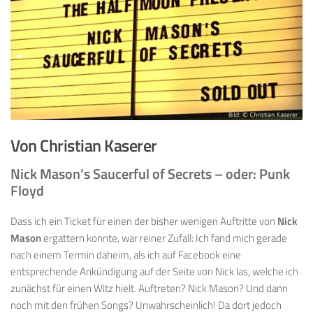
Von Christian Kaserer
Nick Mason’s Saucerful of Secrets – oder: Punk
Floyd
Dass ich ein Ticket für einen der bisher wenigen Auftritte von
Nick
Mason
ergattern konnte, war reiner Zufall: Ich fand mich gerade
nach einem Termin daheim, als ich auf Facebook eine
entsprechende Ankündigung auf der Seite von Nick las, welche ich
zunächst für einen Witz hielt. Auftreten? Nick Mason? Und dann
noch mit den frühen Songs? Unwahrscheinlich! Da dort jedoch