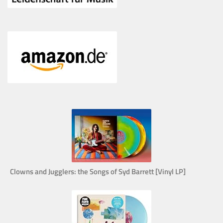
Clowns and Jugglers: the Songs of Syd Barrett [Vinyl LP]