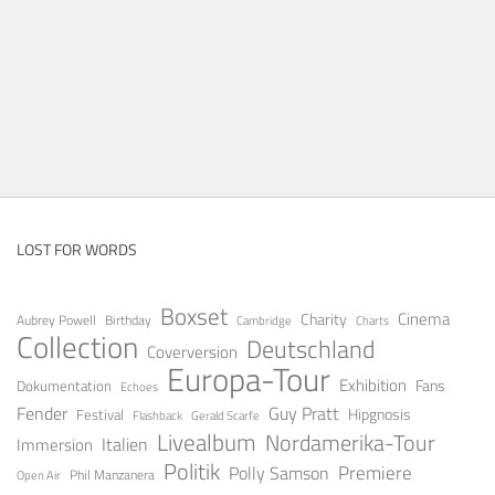
LOST FOR WORDS
Boxset
Cinema
Charity
Aubrey Powell
Birthday
Cambridge
Charts
Collection
Deutschland
Coverversion
Europa-Tour
Exhibition
Fans
Dokumentation
Echoes
Fender
Guy Pratt
Festival
Hipgnosis
Gerald Scarfe
Flashback
Livealbum
Nordamerika-Tour
Italien
Immersion
Politik
Premiere
Polly Samson
Open Air
Phil Manzanera