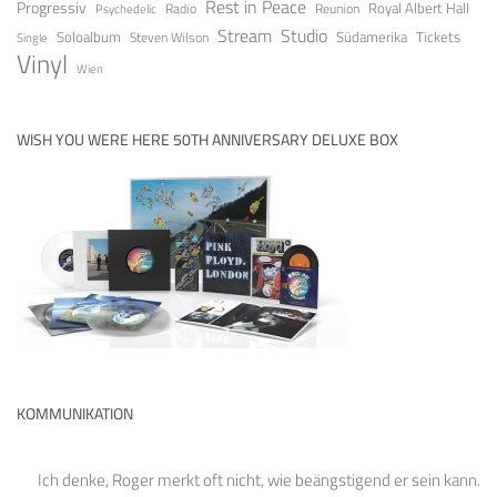
Rest in Peace
Progressiv
Royal Albert Hall
Radio
Reunion
Psychedelic
Stream
Studio
Soloalbum
Tickets
Südamerika
Steven Wilson
Single
Vinyl
Wien
WISH YOU WERE HERE 50TH ANNIVERSARY DELUXE BOX
KOMMUNIKATION
Ich denke, Roger merkt oft nicht, wie beängstigend er sein kann.