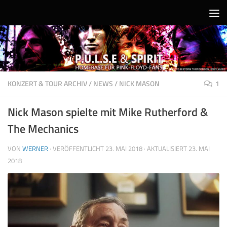
Unter dem Inhalt
KONZERT & TOUR ARCHIV
/
NEWS
/
NICK MASON
1
Nick Mason spielte mit Mike Rutherford &
The Mechanics
VON
WERNER
· VERÖFFENTLICHT
23. MAI 2018
· AKTUALISIERT
23. MAI
2018