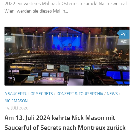
2022 ein weiteres Mal nach Österreich zurück! Nach zweimal
Wien, werden sie dieses Mal in...
5
A SAUCERFUL OF SECRETS
/
KONZERT & TOUR ARCHIV
/
NEWS
/
NICK MASON
14. JULI 2026
Am 13. Juli 2024 kehrte Nick Mason mit
Saucerful of Secrets nach Montreux zurück