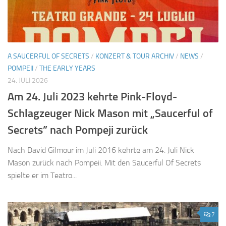
A SAUCERFUL OF SECRETS
/
KONZERT & TOUR ARCHIV
/
NEWS
/
POMPEII
/
THE EARLY YEARS
24. JULI 2026
Am 24. Juli 2023 kehrte Pink-Floyd-
Schlagzeuger Nick Mason mit „Saucerful of
Secrets” nach Pompeji zurück
Nach David Gilmour im Juli 2016 kehrte am 24. Juli Nick
Mason zurück nach Pompeii. Mit den Saucerful Of Secrets
spielte er im Teatro...
7