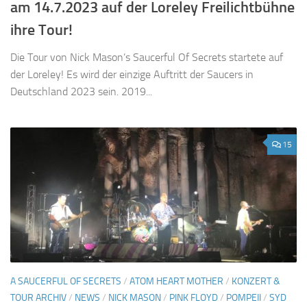
am 14.7.2023 auf der Loreley Freilichtbühne
ihre Tour!
Die Tour von Nick Mason’s Saucerful Of Secrets startete auf
der Loreley! Es wird der einzige Auftritt der Saucers in
Deutschland 2023 sein. 2019...
15
A SAUCERFUL OF SECRETS
/
ATOM HEART MOTHER
/
KONZERT &
TOUR ARCHIV
/
NEWS
/
NICK MASON
/
PINK FLOYD
/
POMPEII
/
SYD