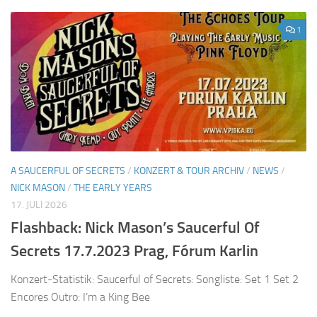
1
A SAUCERFUL OF SECRETS
/
KONZERT & TOUR ARCHIV
/
NEWS
/
NICK MASON
/
THE EARLY YEARS
17. JULI 2026
Flashback: Nick Mason’s Saucerful Of
Secrets 17.7.2023 Prag, Fórum Karlin
Konzert-Statistik: Saucerful of Secrets: Songliste: Set 1 Set 2
Encores Outro: I’m a King Bee