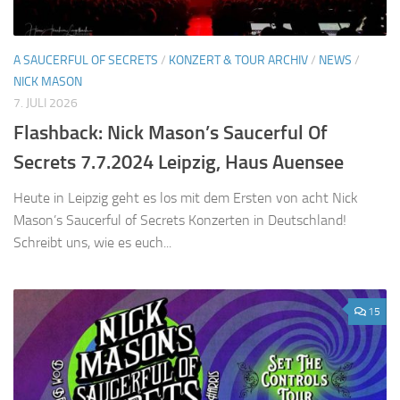
A SAUCERFUL OF SECRETS
/
KONZERT & TOUR ARCHIV
/
NEWS
/
NICK MASON
7. JULI 2026
Flashback: Nick Mason’s Saucerful Of
Secrets 7.7.2024 Leipzig, Haus Auensee
Heute in Leipzig geht es los mit dem Ersten von acht Nick
Mason’s Saucerful of Secrets Konzerten in Deutschland!
Schreibt uns, wie es euch...
15