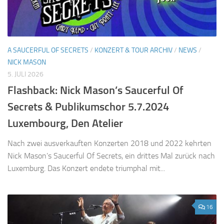
A SAUCERFUL OF SECRETS
/
KONZERT & TOUR ARCHIV
/
NEWS
/
NICK MASON
5. JULI 2026
Flashback: Nick Mason’s Saucerful Of
Secrets & Publikumschor 5.7.2024
Luxembourg, Den Atelier
Nach zwei ausverkauften Konzerten 2018 und 2022 kehrten
Nick Mason’s Saucerful Of Secrets, ein drittes Mal zurück nach
Luxemburg. Das Konzert endete triumphal mit...
16