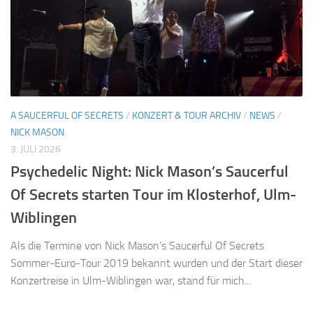
A SAUCERFUL OF SECRETS
/
KONZERT & TOUR ARCHIV
/
NEWS
/
NICK MASON
3. JULI 2026
Psychedelic Night: Nick Mason’s Saucerful
Of Secrets starten Tour im Klosterhof, Ulm-
Wiblingen
Als die Termine von Nick Mason’s Saucerful Of Secrets
Sommer-Euro-Tour 2019 bekannt wurden und der Start dieser
Konzertreise in Ulm-Wiblingen war, stand für mich...