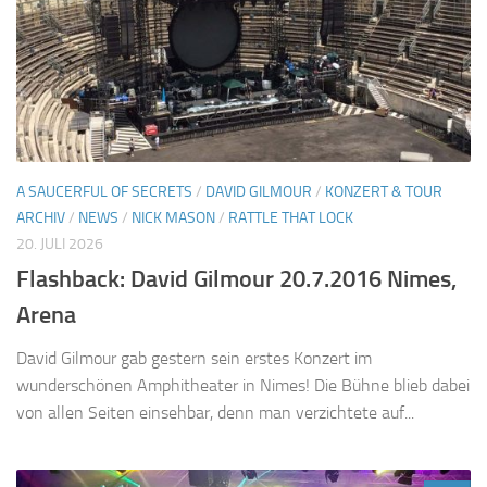
A SAUCERFUL OF SECRETS
/
DAVID GILMOUR
/
KONZERT & TOUR
ARCHIV
/
NEWS
/
NICK MASON
/
RATTLE THAT LOCK
20. JULI 2026
Flashback: David Gilmour 20.7.2016 Nimes,
Arena
David Gilmour gab gestern sein erstes Konzert im
wunderschönen Amphitheater in Nimes! Die Bühne blieb dabei
von allen Seiten einsehbar, denn man verzichtete auf...