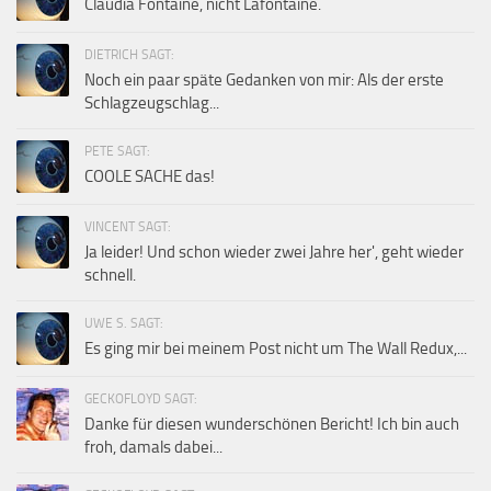
Claudia Fontaine, nicht Lafontaine.
DIETRICH SAGT:
Noch ein paar späte Gedanken von mir: Als der erste
Schlagzeugschlag...
PETE SAGT:
COOLE SACHE das!
VINCENT SAGT:
Ja leider! Und schon wieder zwei Jahre her', geht wieder
schnell.
UWE S. SAGT:
Es ging mir bei meinem Post nicht um The Wall Redux,...
GECKOFLOYD SAGT:
Danke für diesen wunderschönen Bericht! Ich bin auch
froh, damals dabei...