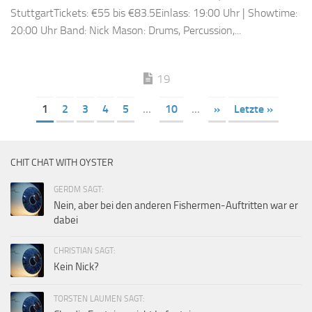
StuttgartTickets: €55 bis €83.5Einlass: 19:00 Uhr | Showtime:
20:00 Uhr Band: Nick Mason: Drums, Percussion,...
19
1
2
3
4
5
...
10
...
»
Letzte »
CHIT CHAT WITH OYSTER
GERDM SAGT:
Nein, aber bei den anderen Fishermen-Auftritten war er
dabei
CHRISTIAN SAGT:
Kein Nick?
TORSTEN LAUMEN SAGT: