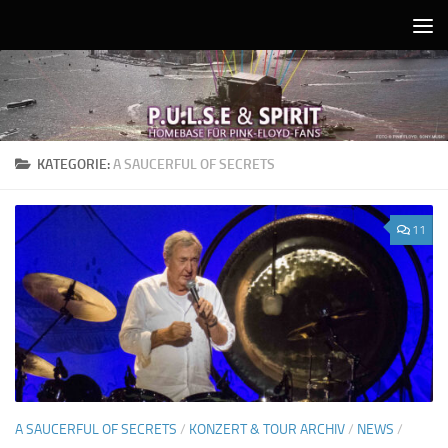
Unter dem Inhalt
KATEGORIE:
A SAUCERFUL OF SECRETS
11
A SAUCERFUL OF SECRETS
/
KONZERT & TOUR ARCHIV
/
NEWS
/