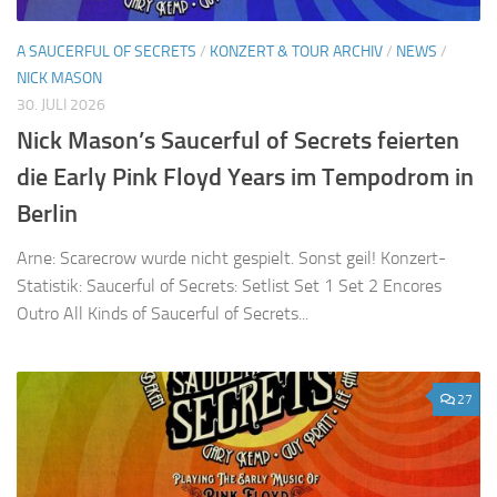
A SAUCERFUL OF SECRETS
/
KONZERT & TOUR ARCHIV
/
NEWS
/
NICK MASON
30. JULI 2026
Nick Mason’s Saucerful of Secrets feierten
die Early Pink Floyd Years im Tempodrom in
Berlin
Arne: Scarecrow wurde nicht gespielt. Sonst geil! Konzert-
Statistik: Saucerful of Secrets: Setlist Set 1 Set 2 Encores
Outro All Kinds of Saucerful of Secrets...
27