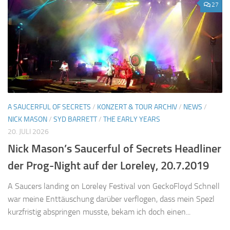
27
A SAUCERFUL OF SECRETS
/
KONZERT & TOUR ARCHIV
/
NEWS
/
NICK MASON
/
SYD BARRETT
/
THE EARLY YEARS
20. JULI 2026
Nick Mason’s Saucerful of Secrets Headliner
der Prog-Night auf der Loreley, 20.7.2019
A Saucers landing on Loreley Festival von GeckoFloyd Schnell
war meine Enttäuschung darüber verflogen, dass mein Spezl
kurzfristig abspringen musste, bekam ich doch einen...