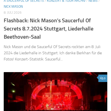
A SAUCERFUL OF SECRETS
/
KONZERT & TOUR ARCHIV
/
NEWS
/
NICK MASON
8. JULI 2026
Flashback: Nick Mason’s Saucerful Of
Secrets 8.7.2024 Stuttgart, Liederhalle
Beethoven-Saal
Nick Mason und die Saucerful Of Secrets rockten am 8. Juli
2024 die Liederhalle in Stuttgart. Ich danke Berkhan für die
Fotos! Konzert-Statistik: Saucerful...
9