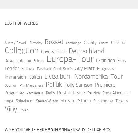
LOST FOR WORDS
Boxset
Cinema
Charity
Aubrey Powell
Birthday
Cambridge
Charts
Collection
Deutschland
Coverversion
Europa-Tour
Exhibition
Fans
Dokumentation
Echoes
Fender
Guy Pratt
Festival
Hipgnosis
Flashback
Gerald Scarfe
Livealbum
Nordamerika-Tour
Italien
Immersion
Politik
Premiere
Polly Samson
Open Air
Phil Manzanera
Rest in Peace
Progressiv
Royal Albert Hall
Radio
Reunion
Psychedelic
Stream
Studio
Soloalbum
Südamerika
Tickets
Steven Wilson
Single
Vinyl
Wien
WISH YOU WERE HERE 50TH ANNIVERSARY DELUXE BOX