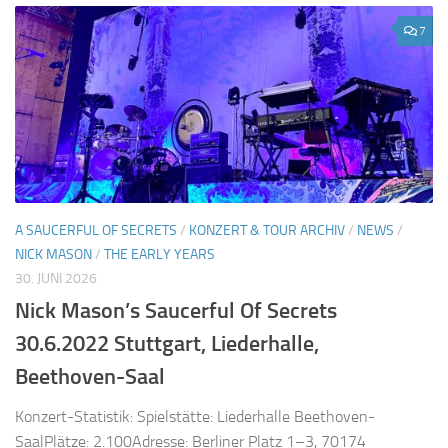
7
A SAUCERFUL OF SECRETS
/
KONZERT & TOUR ARCHIV
/
NEWS
/
NICK MASON
/
THE EARLY YEARS
30. JUNI 2026
Nick Mason’s Saucerful Of Secrets
30.6.2022 Stuttgart, Liederhalle,
Beethoven-Saal
Konzert-Statistik: Spielstätte: Liederhalle Beethoven-
SaalPlätze: 2.100Adresse: Berliner Platz 1–3, 70174