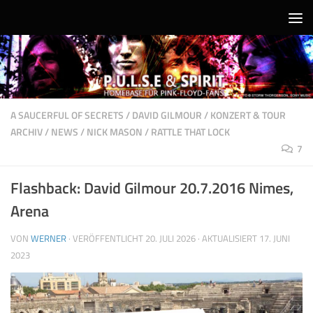
Unter dem Inhalt
A SAUCERFUL OF SECRETS
/
DAVID GILMOUR
/
KONZERT & TOUR
ARCHIV
/
NEWS
/
NICK MASON
/
RATTLE THAT LOCK
7
Flashback: David Gilmour 20.7.2016 Nimes,
Arena
VON
WERNER
· VERÖFFENTLICHT
20. JULI 2026
· AKTUALISIERT
17. JUNI
2023