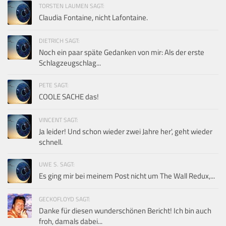
TORSTEN LAUMEN SAGT:
Claudia Fontaine, nicht Lafontaine.
DIETRICH SAGT:
Noch ein paar späte Gedanken von mir: Als der erste
Schlagzeugschlag...
PETE SAGT:
COOLE SACHE das!
VINCENT SAGT:
Ja leider! Und schon wieder zwei Jahre her', geht wieder
schnell.
UWE S. SAGT:
Es ging mir bei meinem Post nicht um The Wall Redux,...
GECKOFLOYD SAGT:
Danke für diesen wunderschönen Bericht! Ich bin auch
froh, damals dabei...