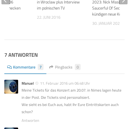
9.3.2006
in Wroclaw plus Interview
2023: Nick Mason’s
, Heinecken
im polnischen TV
Saucerful Of Secrets
kündigen neue Konzer
22. JUNI 2016
 2026
30. JANUAR 2023
7 ANTWORTEN
Kommentare
7
Pingbacks
0
Manuel
11. Februar 2016 um 06:48 Uhr
Meine Tickets für das Konzert am 20.07. in Nimes lagen heute
in der Post. Die Tickets sind personalisiert.
Wie sieht es bei Euch aus, habt Ihr Eure Eintrittskarten auch
schon?
Antworten