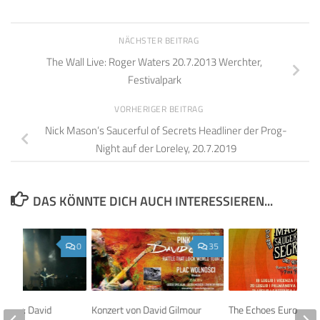
NÄCHSTER BEITRAG
The Wall Live: Roger Waters 20.7.2013 Werchter,
Festivalpark
VORHERIGER BEITRAG
Nick Mason’s Saucerful of Secrets Headliner der Prog-
Night auf der Loreley, 20.7.2019
DAS KÖNNTE DICH AUCH INTERESSIEREN...
0
35
d Tour: David
Konzert von David Gilmour
The Echoes Europa-To