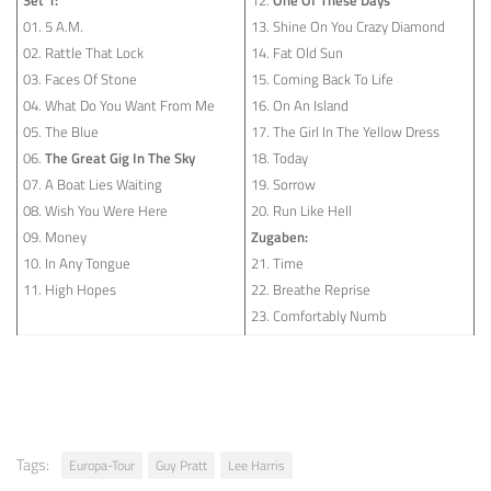
01. 5 A.M.
13. Shine On You Crazy Diamond
02. Rattle That Lock
14. Fat Old Sun
03. Faces Of Stone
15. Coming Back To Life
04. What Do You Want From Me
16. On An Island
05. The Blue
17. The Girl In The Yellow Dress
06.
The Great Gig In The Sky
18. Today
07. A Boat Lies Waiting
19. Sorrow
08. Wish You Were Here
20. Run Like Hell
09. Money
Zugaben:
10. In Any Tongue
21. Time
11. High Hopes
22. Breathe Reprise
23. Comfortably Numb
Tags:
Europa-Tour
Guy Pratt
Lee Harris