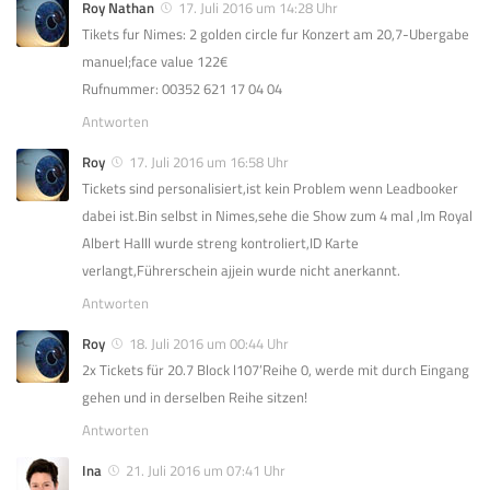
Roy Nathan
17. Juli 2016 um 14:28 Uhr
Tikets fur Nimes: 2 golden circle fur Konzert am 20,7-Ubergabe
manuel;face value 122€
Rufnummer: 00352 621 17 04 04
Antworten
Roy
17. Juli 2016 um 16:58 Uhr
Tickets sind personalisiert,ist kein Problem wenn Leadbooker
dabei ist.Bin selbst in Nimes,sehe die Show zum 4 mal ,Im Royal
Albert Halll wurde streng kontroliert,ID Karte
verlangt,Führerschein ajjein wurde nicht anerkannt.
Antworten
Roy
18. Juli 2016 um 00:44 Uhr
2x Tickets für 20.7 Block l107’Reihe 0, werde mit durch Eingang
gehen und in derselben Reihe sitzen!
Antworten
Ina
21. Juli 2016 um 07:41 Uhr