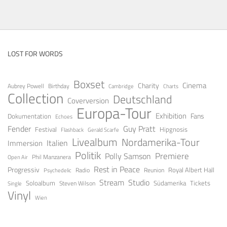
LOST FOR WORDS
Boxset
Cinema
Charity
Aubrey Powell
Birthday
Cambridge
Charts
Collection
Deutschland
Coverversion
Europa-Tour
Exhibition
Fans
Dokumentation
Echoes
Fender
Guy Pratt
Festival
Hipgnosis
Gerald Scarfe
Flashback
Livealbum
Nordamerika-Tour
Italien
Immersion
Politik
Premiere
Polly Samson
Open Air
Phil Manzanera
Rest in Peace
Progressiv
Royal Albert Hall
Radio
Reunion
Psychedelic
Stream
Studio
Soloalbum
Tickets
Südamerika
Steven Wilson
Single
Vinyl
Wien