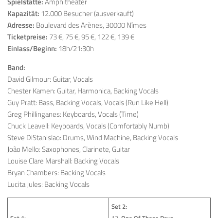
Spielstätte:
Amphitheater
Kapazität:
12.000 Besucher (ausverkauft)
Adresse:
Boulevard des Arènes, 30000 Nîmes
Ticketpreise:
73 €, 75 €, 95 €, 122 €, 139 €
Einlass/Beginn:
18h/21:30h
Band:
David Gilmour: Guitar, Vocals
Chester Kamen: Guitar, Harmonica, Backing Vocals
Guy Pratt: Bass, Backing Vocals, Vocals (Run Like Hell)
Greg Phillinganes: Keyboards, Vocals (Time)
Chuck Leavell: Keyboards, Vocals (Comfortably Numb)
Steve DiStanislao: Drums, Wind Machine, Backing Vocals
João Mello: Saxophones, Clarinete, Guitar
Louise Clare Marshall: Backing Vocals
Bryan Chambers: Backing Vocals
Lucita Jules: Backing Vocals
Set 2:
Set 1:
12.
One Of These Days