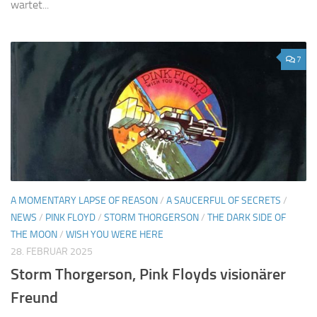
wartet...
7
A MOMENTARY LAPSE OF REASON
/
A SAUCERFUL OF SECRETS
/
NEWS
/
PINK FLOYD
/
STORM THORGERSON
/
THE DARK SIDE OF
THE MOON
/
WISH YOU WERE HERE
28. FEBRUAR 2025
Storm Thorgerson, Pink Floyds visionärer
Freund