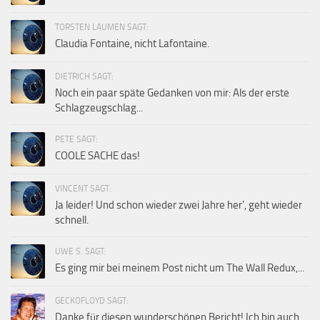
TORSTEN LAUMEN SAGT:
Claudia Fontaine, nicht Lafontaine.
DIETRICH SAGT:
Noch ein paar späte Gedanken von mir: Als der erste
Schlagzeugschlag...
PETE SAGT:
COOLE SACHE das!
VINCENT SAGT:
Ja leider! Und schon wieder zwei Jahre her', geht wieder
schnell.
UWE S. SAGT:
Es ging mir bei meinem Post nicht um The Wall Redux,...
GECKOFLOYD SAGT:
Danke für diesen wunderschönen Bericht! Ich bin auch