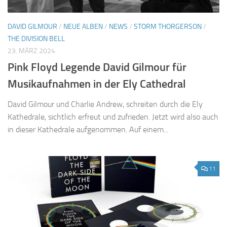
DAVID GILMOUR
/
NEUE ALBEN
/
NEWS
/
STORM THORGERSON
/
THE DIVISION BELL
23. MÄRZ 2024
Pink Floyd Legende David Gilmour für
Musikaufnahmen in der Ely Cathedral
David Gilmour und Charlie Andrew, schreiten durch die Ely
Kathedrale, sichtlich erfreut und zufrieden. Jetzt wird also auch
in dieser Kathedrale aufgenommen. Auf einem...
11