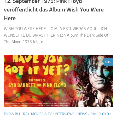
12. September 1975: Pink Floyd
veröffentlicht das Album Wish You Were
Here
WISH YOU WERE HERE – OJALA ESTUVIERAS AQUI – ICH
WÜNSCHTE DU WÄRST HIER Nach Album The Dark Side Of
The Moon 1973 folgte...
9
DVD & BLU-RAY: MOVIES & TV
/
INTERVIEWS
/
NEWS
/
PINK FLOYD
/