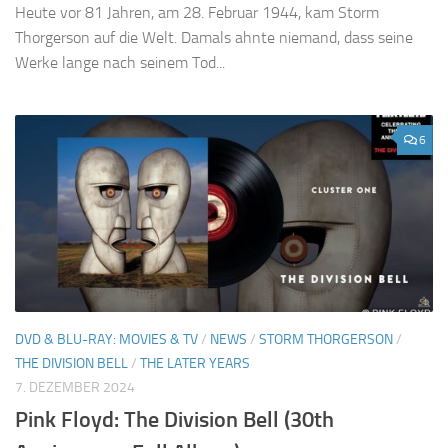
Heute vor 81 Jahren, am 28. Februar 1944, kam Storm
Thorgerson auf die Welt. Damals ahnte niemand, dass seine
Werke lange nach seinem Tod...
6
DVD & BLU-RAY: MOVIES & TV
/
NEWS
/
STORM THORGERSON
/
THE DIVISION BELL
/
THE LATER YEARS
7. DEZEMBER 2024
Pink Floyd: The Division Bell (30th