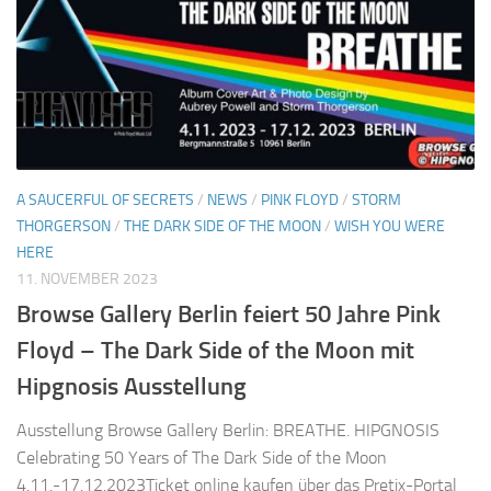
A SAUCERFUL OF SECRETS
/
NEWS
/
PINK FLOYD
/
STORM
THORGERSON
/
THE DARK SIDE OF THE MOON
/
WISH YOU WERE
HERE
11. NOVEMBER 2023
Browse Gallery Berlin feiert 50 Jahre Pink
Floyd – The Dark Side of the Moon mit
Hipgnosis Ausstellung
Ausstellung Browse Gallery Berlin: BREATHE. HIPGNOSIS
Celebrating 50 Years of The Dark Side of the Moon
4.11.-17.12.2023Ticket online kaufen über das Pretix-Portal