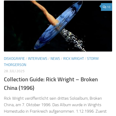
10
DISKOGRAFIE
/
INTERVIEWS
/
NEWS
/
RICK WRIGHT
/
STORM
THORGERSON
28. JULI 2025
Collection Guide: Rick Wright – Broken
China (1996)
Rick Wright veröffentlicht sein drittes Soloalbum, Broken
China, am 7. Oktober 1996. Das Album wurde in Wrights
Homestudio in Frankreich aufgenommen. 1.12.1996: Zuerst