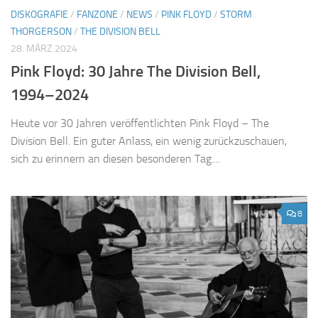
DISKOGRAFIE
/
FANZONE
/
NEWS
/
PINK FLOYD
/
STORM
THORGERSON
/
THE DIVISION BELL
28. MÄRZ 2024
Pink Floyd: 30 Jahre The Division Bell,
1994–2024
Heute vor 30 Jahren veröffentlichten Pink Floyd – The
Division Bell. Ein guter Anlass, ein wenig zurückzuschauen,
sich zu erinnern an diesen besonderen Tag....
8