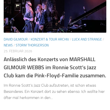
DAVID GILMOUR
/
KONZERT & TOUR ARCHIV
/
LUCK AND STRANGE
/
NEWS
/
STORM THORGERSON
25. FEBRUAR 2026
Anlässlich des Konzerts von MARSHALL
GILMOUR WEBBS im Ronnie Scott’s Jazz
Club kam die Pink-Floyd-Familie zusammen.
Im Ronnie Scott’s Jazz Club aufzutreten, ist schon etwas
Besonderes. Ein Konzert dort zu sehen ebenso. Ich wollte hier
öfter mal herkommen in den...