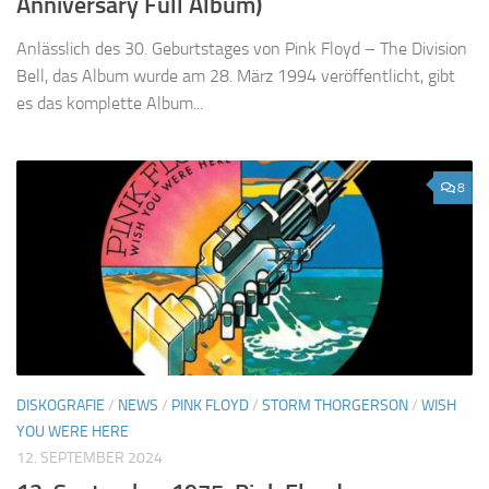
Anniversary Full Album)
Anlässlich des 30. Geburtstages von Pink Floyd – The Division
Bell, das Album wurde am 28. März 1994 veröffentlicht, gibt
es das komplette Album...
8
DISKOGRAFIE
/
NEWS
/
PINK FLOYD
/
STORM THORGERSON
/
WISH
YOU WERE HERE
12. SEPTEMBER 2024