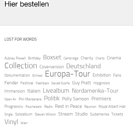
LOST FOR WORDS
Boxset
Cinema
Charity
Aubrey Powell
Birthday
Cambridge
Charts
Collection
Deutschland
Coverversion
Europa-Tour
Exhibition
Fans
Dokumentation
Echoes
Fender
Guy Pratt
Festival
Hipgnosis
Flashback
Gerald Scarfe
Livealbum
Nordamerika-Tour
Italien
Immersion
Politik
Premiere
Polly Samson
Open Air
Phil Manzanera
Rest in Peace
Progressiv
Royal Albert Hall
Radio
Reunion
Psychedelic
Stream
Studio
Soloalbum
Südamerika
Tickets
Steven Wilson
Single
Vinyl
Wien