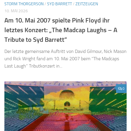
STORM THORGERSON
/
SYD BARRETT
/
ZEITZEUGEN
10. MAI 2026
Am 10. Mai 2007 spielte Pink Floyd ihr
letztes Konzert: „The Madcap Laughs – A
Tribute to Syd Barrett”
Der letzte gemeinsame Auftritt von David Gilmour, Nick Mason
und Rick Wright fand am 10. Mai 2007 beim “The Madcaps
Last Laugh” Tributkonzert in...
0