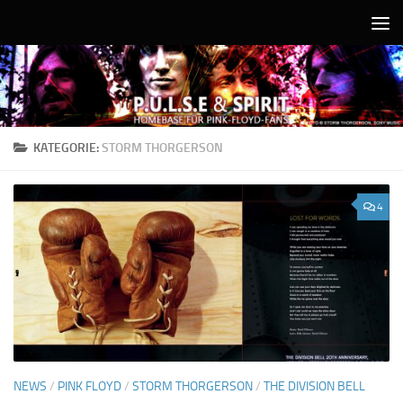
Unter dem Inhalt
KATEGORIE:
STORM THORGERSON
4
NEWS
/
PINK FLOYD
/
STORM THORGERSON
/
THE DIVISION BELL