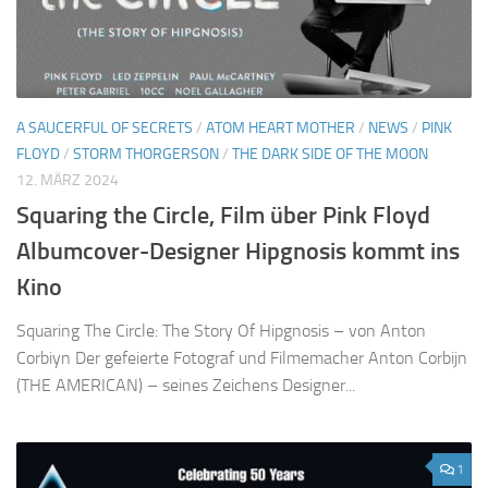
A SAUCERFUL OF SECRETS
/
ATOM HEART MOTHER
/
NEWS
/
PINK
FLOYD
/
STORM THORGERSON
/
THE DARK SIDE OF THE MOON
12. MÄRZ 2024
Squaring the Circle, Film über Pink Floyd
Albumcover-Designer Hipgnosis kommt ins
Kino
Squaring The Circle: The Story Of Hipgnosis – von Anton
Corbiyn Der gefeierte Fotograf und Filmemacher Anton Corbijn
(THE AMERICAN) – seines Zeichens Designer...
1