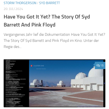
STORM THORGERSON
/
SYD BARRETT
20. JULI 2024
Have You Got It Yet? The Story Of Syd
Barrett And Pink Floyd
Vergangenes Jahr lief die Dokumentation Have You Got It Yet?
The Story Of Syd Barrett and Pink Floyd im Kino. Unter der
Regie des...
15