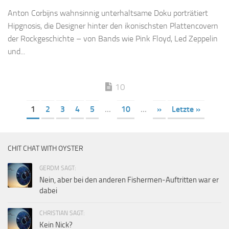
Anton Corbijns wahnsinnig unterhaltsame Doku porträtiert
Hipgnosis, die Designer hinter den ikonischsten Plattencovern
der Rockgeschichte – von Bands wie Pink Floyd, Led Zeppelin
und...
10
1
2
3
4
5
...
10
...
»
Letzte »
CHIT CHAT WITH OYSTER
GERDM SAGT:
Nein, aber bei den anderen Fishermen-Auftritten war er
dabei
CHRISTIAN SAGT:
Kein Nick?