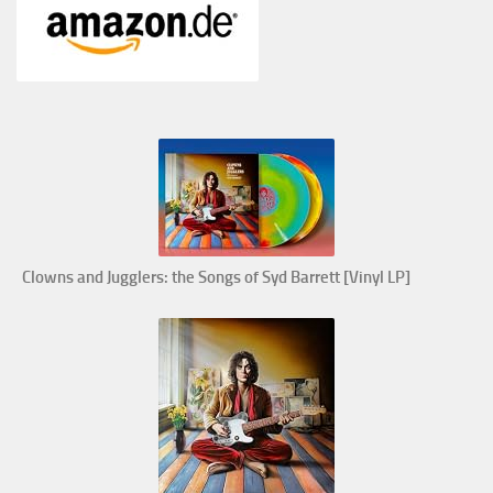
Clowns and Jugglers: the Songs of Syd Barrett [Vinyl LP]