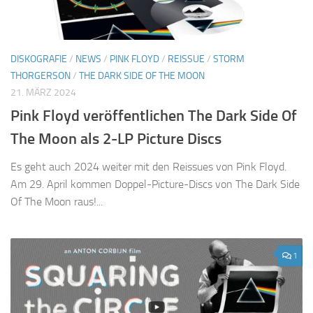
DISKOGRAFIE
/
NEWS
/
PINK FLOYD
/
REISSUE
/
STORM
THORGERSON
/
THE DARK SIDE OF THE MOON
21. MÄRZ 2024
Pink Floyd veröffentlichen The Dark Side Of
The Moon als 2-LP Picture Discs
Es geht auch 2024 weiter mit den Reissues von Pink Floyd.
Am 29. April kommen Doppel-Picture-Discs von The Dark Side
Of The Moon raus!...
1