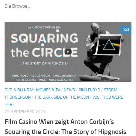
Die Browse...
2
DVD & BLU-RAY: MOVIES & TV
/
NEWS
/
PINK FLOYD
/
STORM
THORGERSON
/
THE DARK SIDE OF THE MOON
/
WISH YOU WERE
HERE
22. SEPTEMBER 2023
Film Casino Wien zeigt Anton Corbijn’s
Squaring the Circle: The Story of Hipgnosis