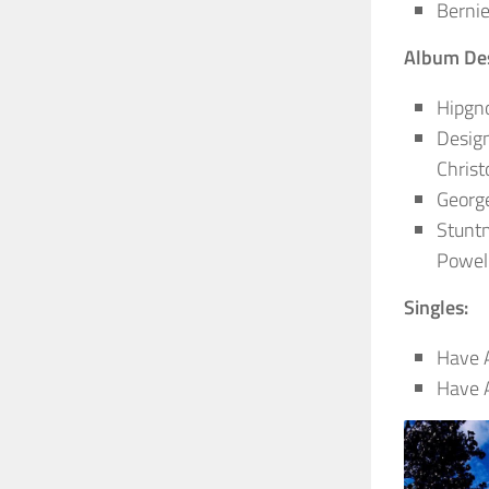
Bernie
Album Des
Hipgno
Design
Chris
George
Stunt
Powell
Singles:
Have A
Have 