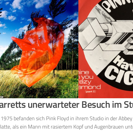
arretts unerwarteter Besuch im St
 1975 befanden sich Pink Floyd in ihrem Studio in der Abbe
latte, als ein Mann mit rasiertem Kopf und Augenbrauen unt