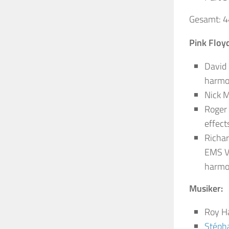
Gesamt: 4
Pink Floy
David 
harmon
Nick M
Roger 
effect
Richa
EMS VC
harmon
Musiker:
Roy Ha
Stépha