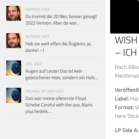
WERNER SAGT:
Du meinst die 2018er, besser gesagt
2022 Version. Aber da war...
WISH
WERNER SAGT:
Hab sie weit offen die Äugleins, ja,
– IC
danke! :-)
JOEL SAGT:
Nach Albu
Augen auf Leute! Das ist kein
Meisterwer
gebrochener Hals, sondern ein Hals...
Veröffent
MICHAEL BECKER SAGT:
Label:
Har
Das war meine allererste Floyd
Schebe.Careful with the axe, Alans
Format:
Vi
psychedelic...
Here Stick
LP Side A: