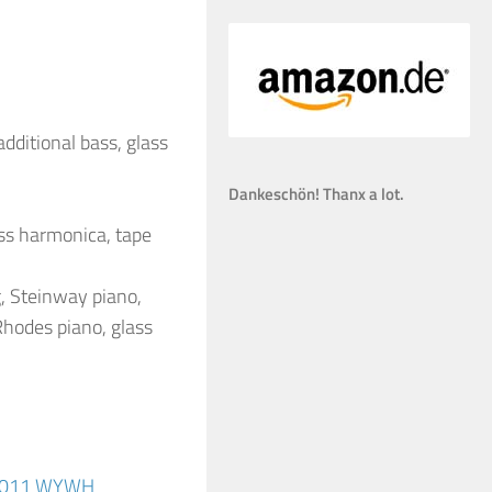
additional bass, glass
Dankeschön! Thanx a lot.
ass harmonica, tape
 Steinway piano,
Rhodes piano, glass
l 2011 WYWH