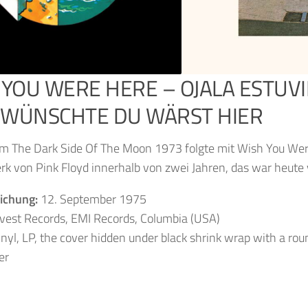
 YOU WERE HERE – OJALA ESTUVI
H WÜNSCHTE DU WÄRST HIER
m The Dark Side Of The Moon 1973 folgte mit Wish You Wer
k von Pink Floyd innerhalb von zwei Jahren, das war heute 
lichung:
12. September 1975
vest Records, EMI Records, Columbia (USA)
nyl, LP, the cover hidden under black shrink wrap with a r
er