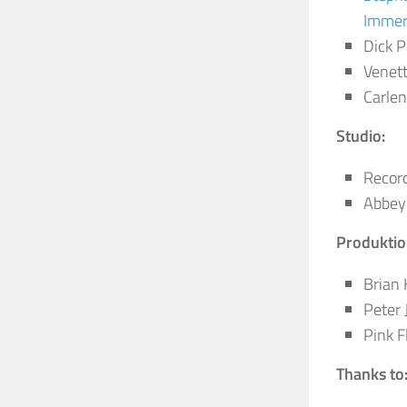
Immers
Dick P
Venett
Carlen
Studio:
Record
Abbey
Produktio
Brian
Peter 
Pink F
Thanks to