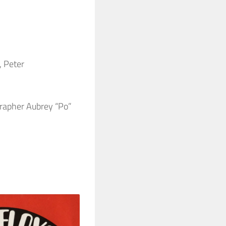
, Peter
rapher Aubrey “Po”