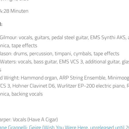
4:28 Minuten
d:
Gilmour: vocals, guitars, pedal steel guitar, EMS Synthi AKS, 
ica, tape effects
ason: drums, percussion, timpani, cymbals, tape effects
Waters: vocals, bass guitar, EMS VCS 3, additional guitar, gl
s
rd Wright: Hammond organ, ARP String Ensemble, Minimoog,
S 3, Hohner Clavinet D6, Wurlitzer EP-200 electric piano, 
ica, backing vocals
rper: Vocals (Have A Cigar)
ne Grappelli: Geige (Wish You Were Here, unreleased unti