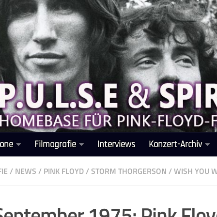
one
Filmografie
Interviews
Konzert-Archiv
IE
/
NEWS
/
PINK FLOYD
/
STORM THORGERSON
/
WISH YOU 
September 1975: Pink Flo