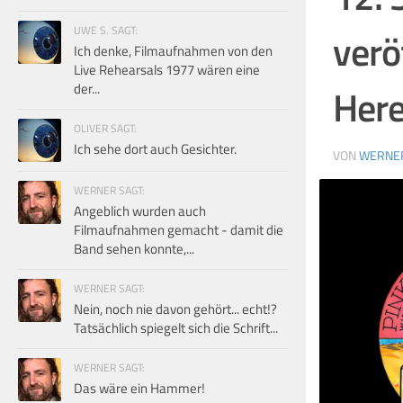
UWE S. SAGT:
verö
Ich denke, Filmaufnahmen von den
Live Rehearsals 1977 wären eine
der...
Her
OLIVER SAGT:
Ich sehe dort auch Gesichter.
VON
WERNE
WERNER SAGT:
Angeblich wurden auch
Filmaufnahmen gemacht - damit die
Band sehen konnte,...
WERNER SAGT:
Nein, noch nie davon gehört... echt!?
Tatsächlich spiegelt sich die Schrift...
WERNER SAGT:
Das wäre ein Hammer!