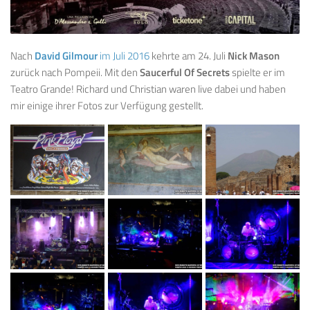
Nach
David Gilmour
im Juli 2016
kehrte am 24. Juli
Nick Mason
zurück nach Pompeii. Mit den
Saucerful Of Secrets
spielte er im
Teatro Grande! Richard und Christian waren live dabei und haben
mir einige ihrer Fotos zur Verfügung gestellt.