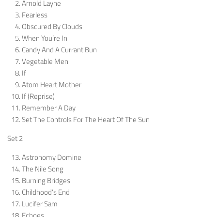
Arnold Layne
Fearless
Obscured By Clouds
When You’re In
Candy And A Currant Bun
Vegetable Men
If
Atom Heart Mother
If (Reprise)
Remember A Day
Set The Controls For The Heart Of The Sun
Set 2
Astronomy Domine
The Nile Song
Burning Bridges
Childhood’s End
Lucifer Sam
Echoes