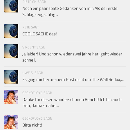
DIETRICH SAGT:
Noch ein paar späte Gedanken von mir: Als der erste
Schlagzeugschlag...
PETE SAGT:
COOLE SACHE das!
VINCENT SAGT:
Ja leider! Und schon wieder zwei Jahre her', geht wieder
schnell.
UWE S. SAGT:
Es ging mir bei meinem Post nicht um The Wall Redux,...
GECKOFLOYD SAGT:
Danke für diesen wunderschönen Bericht! Ich bin auch
froh, damals dabei...
GECKOFLOYD SAGT:
Bitte nicht!