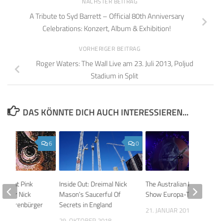
NÄCHSTER BEITRAG
A Tribute to Syd Barrett – Official 80th Anniversary
Celebrations: Konzert, Album & Exhibition!
VORHERIGER BEITRAG
Roger Waters: The Wall Live am 23. Juli 2013, Poljud
Stadium in Split
DAS KÖNNTE DICH AUCH INTERESSIEREN...
6
0
rnennt Pink
Inside Out: Dreimal Nick
The Australian Pink Floyd
ummer Nick
Mason’s Saucerful Of
Show Europa-Tour 2011
m Ehrenbürger
Secrets in England
21. JANUAR 2011
023
29. OKTOBER 2018