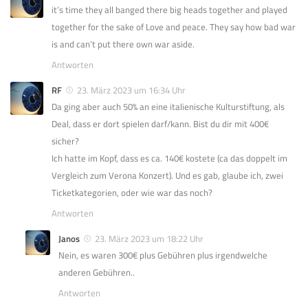
it’s time they all banged there big heads together and played
together for the sake of Love and peace. They say how bad war
is and can’t put there own war aside.
Antworten
RF
23. März 2023 um 16:34 Uhr
Da ging aber auch 50% an eine italienische Kulturstiftung, als
Deal, dass er dort spielen darf/kann. Bist du dir mit 400€
sicher?
Ich hatte im Kopf, dass es ca. 140€ kostete (ca das doppelt im
Vergleich zum Verona Konzert). Und es gab, glaube ich, zwei
Ticketkategorien, oder wie war das noch?
Antworten
Janos
23. März 2023 um 18:22 Uhr
Nein, es waren 300€ plus Gebühren plus irgendwelche
anderen Gebühren..
Antworten