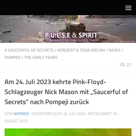
Unter dem Inhalt
A SAUCERFUL OF SECRETS
/
KONZERT & TOUR ARCHIV
/
NEWS
/
POMPEII
/
THE EARLY YEARS
27
Am 24. Juli 2023 kehrte Pink-Floyd-
Schlagzeuger Nick Mason mit „Saucerful of
Secrets” nach Pompeji zurück
VON
WERNER
· VERÖFFENTLICHT
24. JULI 2026
· AKTUALISIERT
15.
AUGUST 2023