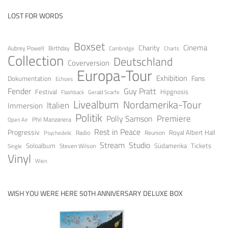
LOST FOR WORDS
Boxset
Cinema
Charity
Aubrey Powell
Birthday
Cambridge
Charts
Collection
Deutschland
Coverversion
Europa-Tour
Exhibition
Fans
Dokumentation
Echoes
Guy Pratt
Fender
Festival
Hipgnosis
Gerald Scarfe
Flashback
Livealbum
Nordamerika-Tour
Italien
Immersion
Politik
Premiere
Polly Samson
Open Air
Phil Manzanera
Rest in Peace
Progressiv
Royal Albert Hall
Radio
Reunion
Psychedelic
Stream
Studio
Soloalbum
Tickets
Südamerika
Steven Wilson
Single
Vinyl
Wien
WISH YOU WERE HERE 50TH ANNIVERSARY DELUXE BOX