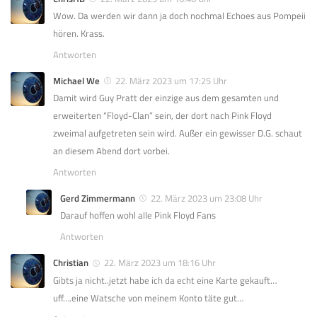
Wow. Da werden wir dann ja doch nochmal Echoes aus Pompeii
hören. Krass.
Antworten
Michael We
22. März 2023 um 17:25 Uhr
Damit wird Guy Pratt der einzige aus dem gesamten und
erweiterten “Floyd-Clan” sein, der dort nach Pink Floyd
zweimal aufgetreten sein wird. Außer ein gewisser D.G. schaut
an diesem Abend dort vorbei.
Antworten
Gerd Zimmermann
22. März 2023 um 23:08 Uhr
Darauf hoffen wohl alle Pink Floyd Fans
Antworten
Christian
22. März 2023 um 18:16 Uhr
Gibts ja nicht..jetzt habe ich da echt eine Karte gekauft…
uff….eine Watsche von meinem Konto täte gut…