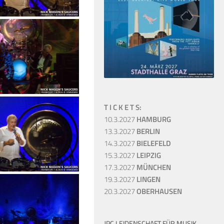
T I C K E T S:
10.3.2027
HAMBURG
13.3.2027
BERLIN
14.3.2027
BIELEFELD
15.3.2027
LEIPZIG
17.3.2027
MÜNCHEN
19.3.2027
LINGEN
20.3.2027
OBERHAUSEN
JPC LEIDENSCHAFT FÜR MUSIK