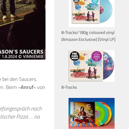
8-Tracks/180g coloured vinyl
(Amazon Exclusive) [Vinyl LP]
e bei den Saucers.
en. Beim »
Anruf
« von
8-Tracks
lefongespräch nach
tischer Pizza … na