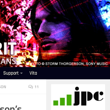
Support
Vita
SON
11
ason’s