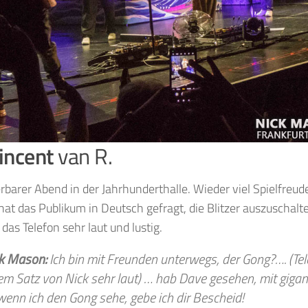
incent
van R.
barer Abend in der Jahrhunderthalle. Wieder viel Spielfreud
hat das Publikum in Deutsch gefragt, die Blitzer auszuschalt
das Telefon sehr laut und lustig.
k Mason:
Ich bin mit Freunden unterwegs, der Gong?…. (Te
em Satz von Nick sehr laut) … hab Dave gesehen, mit gigan
 wenn ich den Gong sehe, gebe ich dir Bescheid!