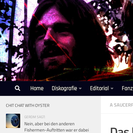
Unter dem Inhalt
Home
Diskografie
Editorial
Fanz
A SAUCERF
CHIT CHAT WITH OYSTER
GERDM SAGT:
Nein, aber bei den anderen
Das 
Fishermen-Auftritten war er dabei