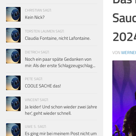
CHRISTIAN SAGT:
Sauc
Kein Nick?
2024
TORSTEN LAUMEN SAGT:
Claudia Fontaine, nicht Lafontaine.
DIETRICH SAGT:
VON
WERNE
Noch ein paar späte Gedanken von
mir: Als der erste Schlagzeugschlag...
PETE SAGT:
COOLE SACHE das!
VINCENT SAGT:
Ja leider! Und schon wieder zwei Jahre
her', geht wieder schnell.
UWE S. SAGT:
Es ging mir bei meinem Post nicht um