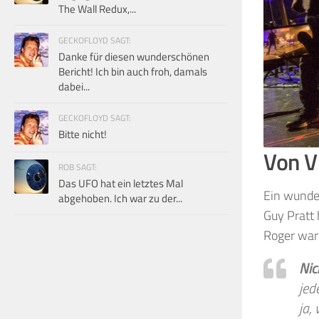
The Wall Redux,...
GECKOFLOYD SAGT:
Danke für diesen wunderschönen
Bericht! Ich bin auch froh, damals
dabei...
GECKOFLOYD SAGT:
Bitte nicht!
Von V
ROB SAGT:
Das UFO hat ein letztes Mal
Ein wunder
abgehoben. Ich war zu der...
Guy Pratt 
Roger war 
Nic
jed
ja,