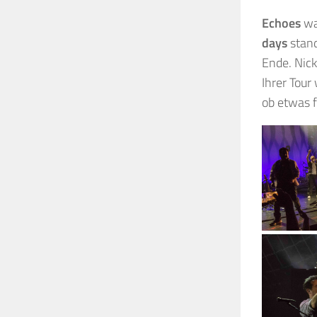
Echoes
wa
days
stand
Ende. Nick
Ihrer Tour
ob etwas f