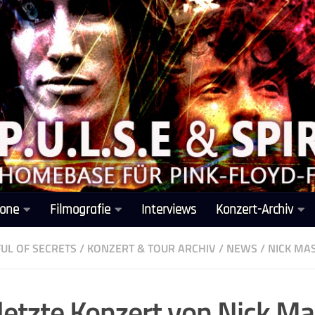
one
Filmografie
Interviews
Konzert-Archiv
UL OF SECRETS
/
KONZERT & TOUR ARCHIV
/
NEWS
/
NICK MA
letzte Konzert von Nick M