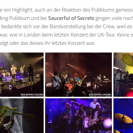
r ein Highlight, auch an der Reaktion des Publikums gemess
ing Publikum und bei
Saucerful of Secrets
gingen viele nac
 bedankte sich vor der Bandvorstellung bei der Crew, weil es
 war, wie in London beim letzten Konzert der UK-Tour. Keine
olgt oder das dieses ihr letztes Konzert war.