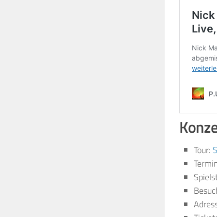
Konzer
Tour:
S
Termin
Spiels
Besuc
Adress