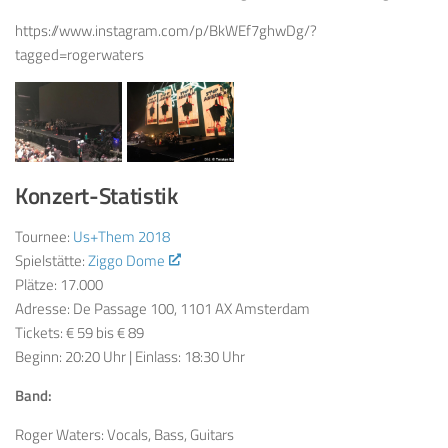
https://www.instagram.com/p/BkWEf7ghwDg/?
tagged=rogerwaters
Konzert-Statistik
Tournee:
Us+Them 2018
Spielstätte:
Ziggo Dome
Plätze: 17.000
Adresse: De Passage 100, 1101 AX Amsterdam
Tickets: € 59 bis € 89
Beginn: 20:20 Uhr | Einlass: 18:30 Uhr
Band:
Roger Waters: Vocals, Bass, Guitars