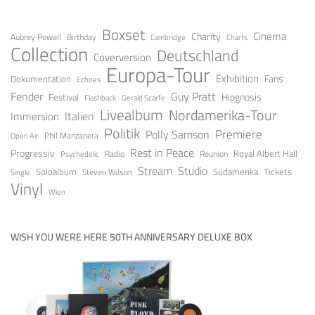
Boxset
Cinema
Charity
Aubrey Powell
Birthday
Cambridge
Charts
Collection
Deutschland
Coverversion
Europa-Tour
Exhibition
Fans
Dokumentation
Echoes
Fender
Guy Pratt
Festival
Hipgnosis
Gerald Scarfe
Flashback
Livealbum
Nordamerika-Tour
Italien
Immersion
Politik
Premiere
Polly Samson
Open Air
Phil Manzanera
Rest in Peace
Progressiv
Royal Albert Hall
Radio
Reunion
Psychedelic
Stream
Studio
Soloalbum
Tickets
Südamerika
Steven Wilson
Single
Vinyl
Wien
WISH YOU WERE HERE 50TH ANNIVERSARY DELUXE BOX