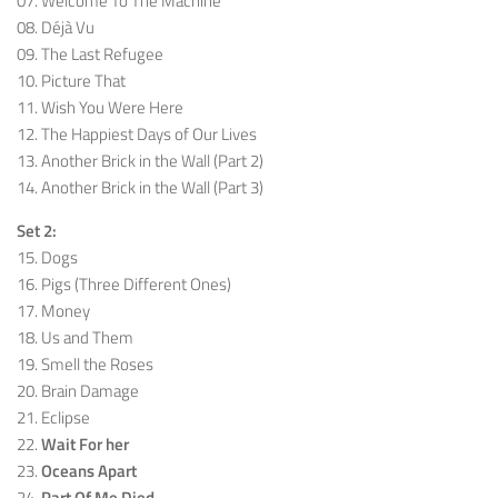
07. Welcome To The Machine
08. Déjà Vu
09. The Last Refugee
10. Picture That
11. Wish You Were Here
12. The Happiest Days of Our Lives
13. Another Brick in the Wall (Part 2)
14. Another Brick in the Wall (Part 3)
Set 2:
15. Dogs
16. Pigs (Three Different Ones)
17. Money
18. Us and Them
19. Smell the Roses
20. Brain Damage
21. Eclipse
22.
Wait For her
23.
Oceans Apart
24.
Part Of Me Died