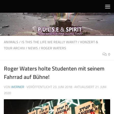
Unter dem Inhalt
ANIMALS
/
IS THIS THE LIFE WE REALLY WANT?
/
KONZERT &
TOUR ARCHIV
/
NEWS
/
ROGER WATERS
0
Roger Waters holte Studenten mit seinem
Fahrrad auf Bühne!
VON
WERNER
· VERÖFFENTLICHT
23. JUNI 2018
· AKTUALISIERT
21. JUNI
2020