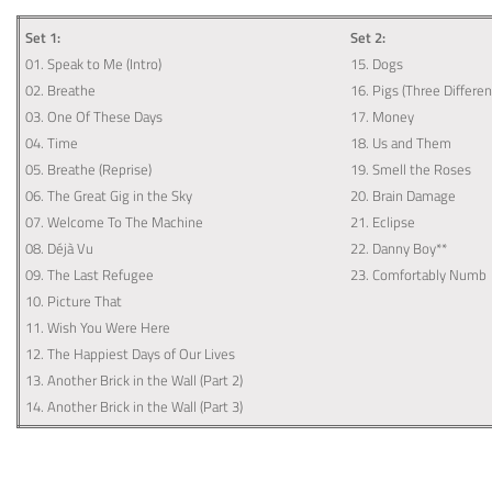
Set 1:
Set 2:
01. Speak to Me (Intro)
15. Dogs
02. Breathe
16. Pigs (Three Differe
03. One Of These Days
17. Money
04. Time
18. Us and Them
05. Breathe (Reprise)
19. Smell the Roses
06. The Great Gig in the Sky
20. Brain Damage
07. Welcome To The Machine
21. Eclipse
08. Déjà Vu
22. Danny Boy**
09. The Last Refugee
23. Comfortably Numb
10. Picture That
11. Wish You Were Here
12. The Happiest Days of Our Lives
13. Another Brick in the Wall (Part 2)
14. Another Brick in the Wall (Part 3)