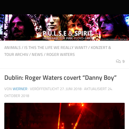
Unter dem Inhalt
ANIMALS
/
IS THIS THE LIFE WE REALLY WANT?
/
KONZERT &
TOUR ARCHIV
/
NEWS
/
ROGER WATERS
9
Dublin: Roger Waters covert “Danny Boy”
VON
WERNER
· VERÖFFENTLICHT
27. JUNI 2018
· AKTUALISIERT
24.
OKTOBER 2018