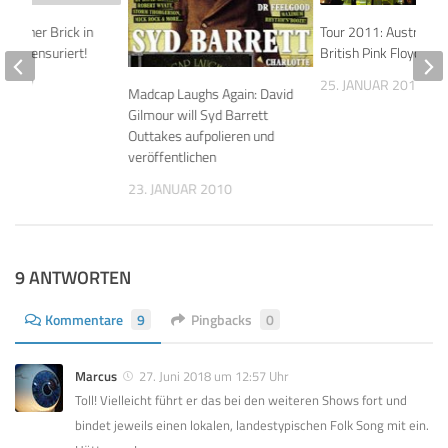
Another Brick in
Tour 2011: Australian
rde zensuriert!
British Pink Floyd Sh
 2007
25. JANUAR 2011
Madcap Laughs Again: David
Gilmour will Syd Barrett
Outtakes aufpolieren und
veröffentlichen
23. JANUAR 2010
9 ANTWORTEN
Kommentare
9
Pingbacks
0
Marcus
27. Juni 2018 um 12:57 Uhr
Toll! Vielleicht führt er das bei den weiteren Shows fort und
bindet jeweils einen lokalen, landestypischen Folk Song mit ein.