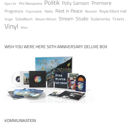
Politik
Premiere
Polly Samson
Open Air
Phil Manzanera
Rest in Peace
Progressiv
Royal Albert Hall
Radio
Reunion
Psychedelic
Stream
Studio
Soloalbum
Tickets
Südamerika
Steven Wilson
Single
Vinyl
Wien
WISH YOU WERE HERE 50TH ANNIVERSARY DELUXE BOX
KOMMUNIKATION