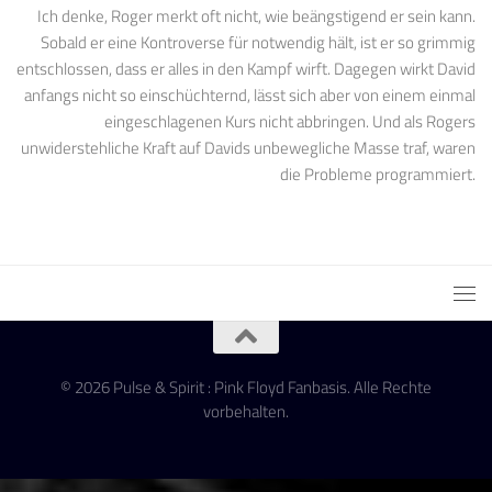
Ich denke, Roger merkt oft nicht, wie beängstigend er sein kann.
Sobald er eine Kontroverse für notwendig hält, ist er so grimmig
entschlossen, dass er alles in den Kampf wirft. Dagegen wirkt David
anfangs nicht so einschüchternd, lässt sich aber von einem einmal
eingeschlagenen Kurs nicht abbringen. Und als Rogers
unwiderstehliche Kraft auf Davids unbewegliche Masse traf, waren
die Probleme programmiert.
© 2026 Pulse & Spirit : Pink Floyd Fanbasis. Alle Rechte
vorbehalten.