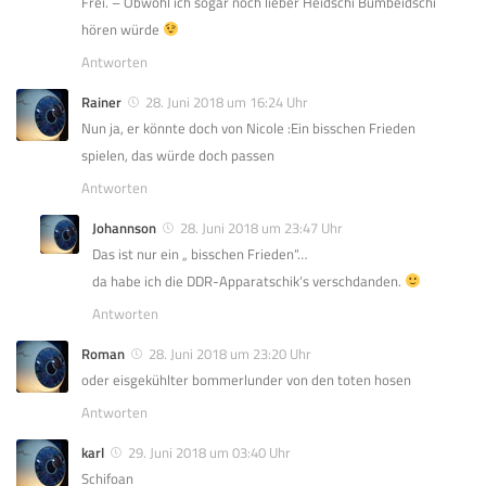
Frei. – Obwohl ich sogar noch lieber Heidschi Bumbeidschi
hören würde
Antworten
Rainer
28. Juni 2018 um 16:24 Uhr
Nun ja, er könnte doch von Nicole :Ein bisschen Frieden
spielen, das würde doch passen
Antworten
Johannson
28. Juni 2018 um 23:47 Uhr
Das ist nur ein „ bisschen Frieden“…
da habe ich die DDR-Apparatschik‘s verschdanden.
Antworten
Roman
28. Juni 2018 um 23:20 Uhr
oder eisgekühlter bommerlunder von den toten hosen
Antworten
karl
29. Juni 2018 um 03:40 Uhr
Schifoan