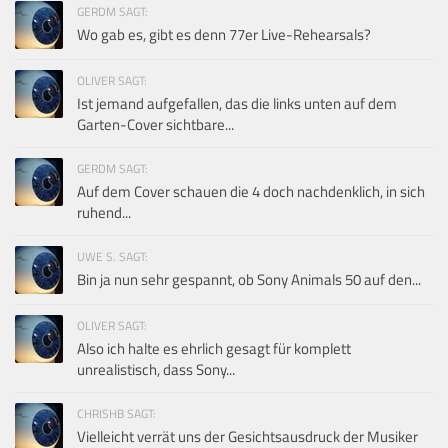
GERDM SAGT:
Wo gab es, gibt es denn 77er Live-Rehearsals?
OLIVER SAGT:
Ist jemand aufgefallen, das die links unten auf dem
Garten-Cover sichtbare...
GERDM SAGT:
Auf dem Cover schauen die 4 doch nachdenklich, in sich
ruhend...
UWE S. SAGT:
Bin ja nun sehr gespannt, ob Sony Animals 50 auf den...
OLIVER SAGT:
Also ich halte es ehrlich gesagt für komplett
unrealistisch, dass Sony...
CHRISHB SAGT:
Vielleicht verrät uns der Gesichtsausdruck der Musiker