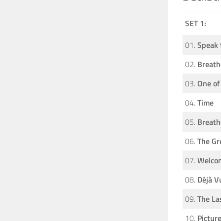
SET 1:
01.
Speak 
02.
Breath
03.
One of
04.
Time
05.
Breath
06.
The Gr
07.
Welcom
08.
Déjà V
09.
The La
10.
Pictur