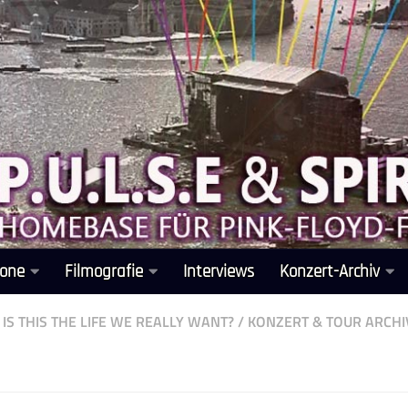
one
Filmografie
Interviews
Konzert-Archiv
IS THIS THE LIFE WE REALLY WANT?
/
KONZERT & TOUR ARCHI