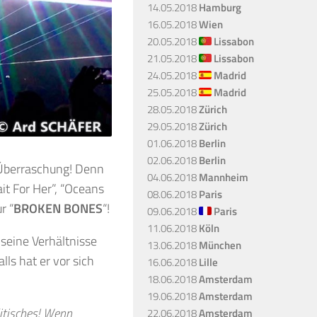
14.05.2018
Hamburg
16.05.2018
Wien
20.05.2018
Lissabon
21.05.2018
Lissabon
24.05.2018
Madrid
25.05.2018
Madrid
28.05.2018
Zürich
29.05.2018
Zürich
01.06.2018
Berlin
02.06.2018
Berlin
Überraschung! Denn
04.06.2018
Mannheim
it For Her”, “Oceans
08.06.2018
Paris
r “
BROKEN BONES
“!
09.06.2018
Paris
11.06.2018
Köln
 seine Verhältnisse
13.06.2018
München
ls hat er vor sich
16.06.2018
Lille
18.06.2018
Amsterdam
19.06.2018
Amsterdam
itisches! Wenn
22.06.2018
Amsterdam