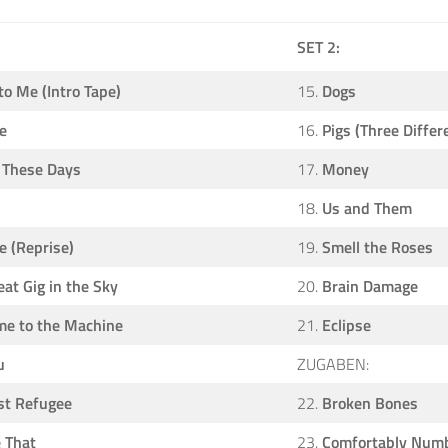
SET 2:
to Me (Intro Tape)
15.
Dogs
e
16.
Pigs (Three Differ
 These Days
17.
Money
18.
Us and Them
e (Reprise)
19.
Smell the Roses
eat Gig in the Sky
20.
Brain Damage
e to the Machine
21.
Eclipse
u
ZUGABEN:
st Refugee
22.
Broken Bones
e That
23.
Comfortably Num