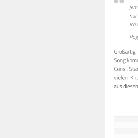
jem
nur
Ich
Rog
Großartig,
Song kommt
Cons”. Sta
vielen Kri
aus diese