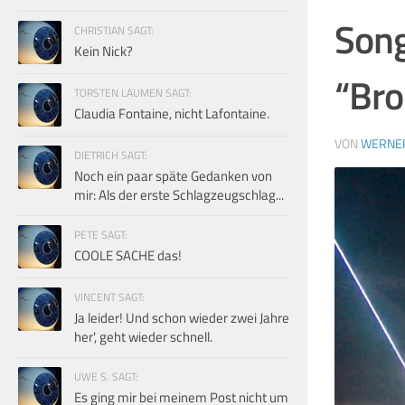
Song
CHRISTIAN SAGT:
Kein Nick?
“Bro
TORSTEN LAUMEN SAGT:
Claudia Fontaine, nicht Lafontaine.
VON
WERNE
DIETRICH SAGT:
Noch ein paar späte Gedanken von
mir: Als der erste Schlagzeugschlag...
PETE SAGT:
COOLE SACHE das!
VINCENT SAGT:
Ja leider! Und schon wieder zwei Jahre
her', geht wieder schnell.
UWE S. SAGT:
Es ging mir bei meinem Post nicht um