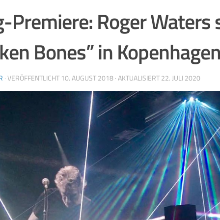
-Premiere: Roger Waters s
ken Bones” in Kopenhage
R
· VERÖFFENTLICHT
10. AUGUST 2018
· AKTUALISIERT
22. JULI 2020