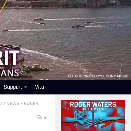
Support
Vita
V
/
NEWS
/
ROGER
5