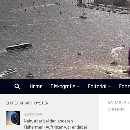
Unter dem Inhalt
Home
Diskografie
Editorial
Fanz
ANIMALS
/
CHIT CHAT WITH OYSTER
WATERS
GERDM SAGT:
Nein, aber bei den anderen
Fishermen-Auftritten war er dabei