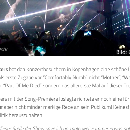
häfer
ters
bot den Konzertbesuchern in Kopenhagen eine schöne 
 als erste Zugabe vor “Comfortably Numb” nicht “Mother”, “Wa
r “Part Of Me Died” sondern das allererste Mal auf dieser Tou
rs mit der Song-Premiere loslegte richtete er noch eine für
ür aber nicht minder markige Rede an sein Publikum! Keinesfal
litik herauszuhalten.
dieser Stelle der Show sage ich normalerweise immer etwas pol