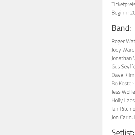
Ticketpre
Beginn: 20
Band:
Roger Wate
Joey Waro
Jonathan W
Gus Seyffe
Dave Kilmi
Bo Koster
Jess Wolfe
Holly Laes
Ian Ritchi
Jon Carin:
Setlist: