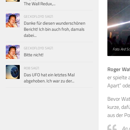
The Wall Redux,...
GECKOFLOYD SAGT:
Danke für diesen wunderschönen
Bericht! Ich bin auch froh, damals
dabei...
GECKOFLOYD SAGT:
Foto: Ard Sc
Bitte nicht!
ROB SAGT:
Roger Wa
Das UFO hat ein letztes Mal
er spielte
abgehoben. Ich war zu der...
Apart” ode
Bevor Wate
kurze, daf
aus der Po
An 