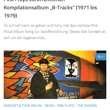
Kompilationsalbum „8-Tracks“ (1971 bis
1979)
So schnell kann es gehen und Sony hat das nächste Pink
Floyd Album fertig zur Veröffentlichung. Dieses Mal handelt es
sich um ein sogenanntes...
31
KONZERT & TOUR ARCHIV
/
NEWS
/
PINK FLOYD
/
THE DIVISION