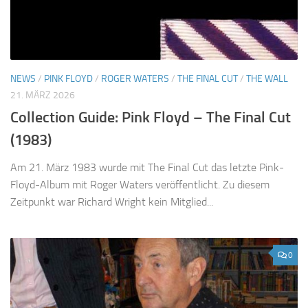
NEWS
/
PINK FLOYD
/
ROGER WATERS
/
THE FINAL CUT
/
THE WALL
21. MÄRZ 2026
Collection Guide: Pink Floyd – The Final Cut
(1983)
Am 21. März 1983 wurde mit The Final Cut das letzte Pink-
Floyd-Album mit Roger Waters veröffentlicht. Zu diesem
Zeitpunkt war Richard Wright kein Mitglied...
0