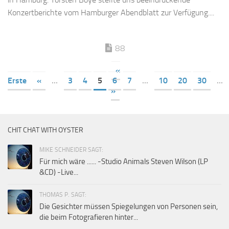
Konzertberichte vom Hamburger Abendblatt zur Verfügung....
88
«
Erste
«
...
3
4
5
6
7
...
10
20
30
...
»
CHIT CHAT WITH OYSTER
MIKE SCHNEIDER SAGT:
Für mich wäre ...... -Studio Animals Steven Wilson (LP
&CD) -Live...
THOMAS P. SAGT:
Die Gesichter müssen Spiegelungen von Personen sein,
die beim Fotografieren hinter...