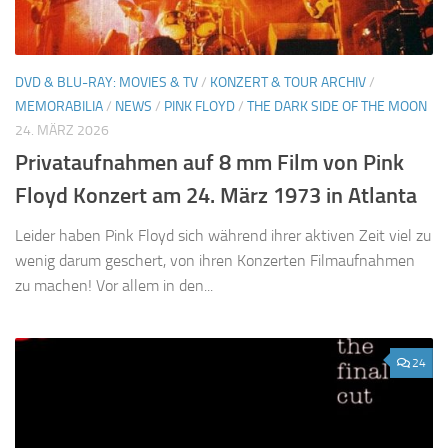
DVD & BLU-RAY: MOVIES & TV
/
KONZERT & TOUR ARCHIV
/
MEMORABILIA
/
NEWS
/
PINK FLOYD
/
THE DARK SIDE OF THE MOON
24. MÄRZ 2026
Privataufnahmen auf 8 mm Film von Pink
Floyd Konzert am 24. März 1973 in Atlanta
Leider haben Pink Floyd sich während ihrer aktiven Zeit viel zu
wenig darum geschert, von ihren Konzerten Filmaufnahmen
zu machen! Vor allem in den...
24