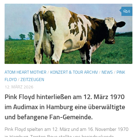
6
ATOM HEART MOTHER
/
KONZERT & TOUR ARCHIV
/
NEWS
/
PINK
FLOYD
/
ZEITZEUGEN
12. MÄRZ 2026
Pink Floyd hinterließen am 12. März 1970
im Audimax in Hamburg eine überwältigte
und befangene Fan-Gemeinde.
Pink Floyd spielten am 12. März und am 16. November 1970
in Hamburg. Torsten Boye stellte uns beeindruckende