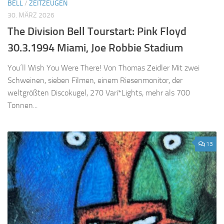
BELL
/
ZEITZEUGEN
30. MÄRZ 2026
The Division Bell Tourstart: Pink Floyd
30.3.1994 Miami, Joe Robbie Stadium
You´ll Wish You Were There! Von Thomas Zeidler Mit zwei
Schweinen, sieben Filmen, einem Riesenmonitor, der
weltgrößten Discokugel, 270 Vari*Lights, mehr als 700
Tonnen...
13