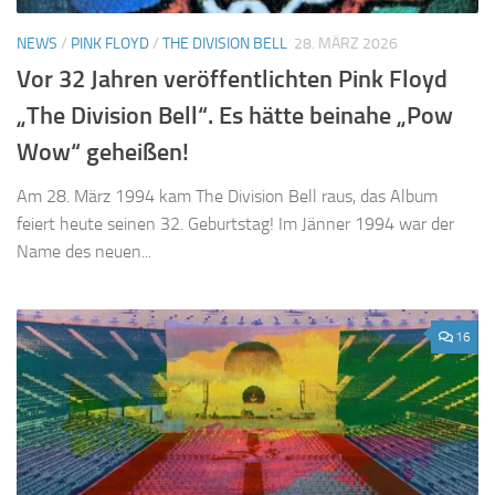
NEWS
/
PINK FLOYD
/
THE DIVISION BELL
28. MÄRZ 2026
Vor 32 Jahren veröffentlichten Pink Floyd
„The Division Bell“. Es hätte beinahe „Pow
Wow“ geheißen!
Am 28. März 1994 kam The Division Bell raus, das Album
feiert heute seinen 32. Geburtstag! Im Jänner 1994 war der
Name des neuen...
16