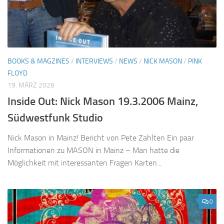
BOOKS & MAGZINES
/
INTERVIEWS
/
NEWS
/
NICK MASON
/
PINK
FLOYD
19. MÄRZ 2026
Inside Out: Nick Mason 19.3.2006 Mainz,
Südwestfunk Studio
Nick Mason in Mainz! Bericht von Pete Zahlten Ein paar
Informationen zu MASON in Mainz – Man hatte die
Möglichkeit mit interessanten Fragen Karten...
0