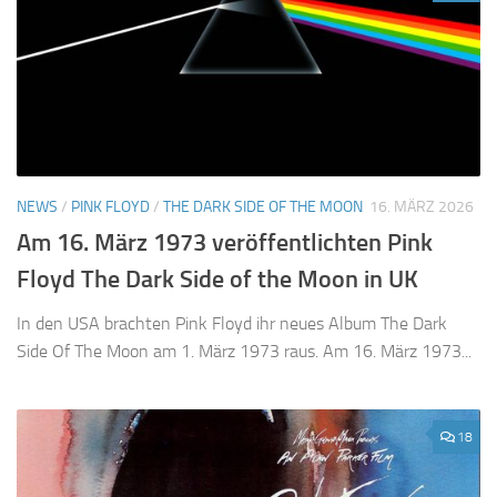
NEWS
/
PINK FLOYD
/
THE DARK SIDE OF THE MOON
16. MÄRZ 2026
Am 16. März 1973 veröffentlichten Pink
Floyd The Dark Side of the Moon in UK
In den USA brachten Pink Floyd ihr neues Album The Dark
Side Of The Moon am 1. März 1973 raus. Am 16. März 1973...
18