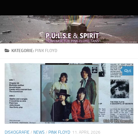
Unter dem Inhalt
KATEGORIE:
PINK FLOYD
6
DISKOGRAFIE
/
NEWS
/
PINK FLOYD
11. APRIL 2026