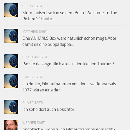
GERDM SAGT:
Storm äußert sich in seinem Buch "Welcome To The
Picture": "Heute...
MATTHIAS SAGT:
Eine ANIMALS Box wäre natürlich schon mega.Aber
damit es eine Suppaduppa...
CHRISTIAN SAGT:
Passte das eigentlich alles in den kleinen Tourbus?
UWE S. SAGT:
Ich denke, Filmaufnahmen von den Live Rehearsals
1977 wären eine der...
OLIVER SAGT:
Ich sehe dort auch Gesichter.
WERNER SAGT:
Angeblich wurden auch Filmaufnahmen gemacht -