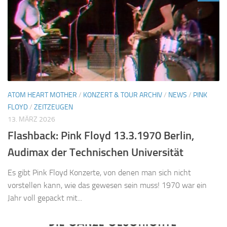
ATOM HEART MOTHER
/
KONZERT & TOUR ARCHIV
/
NEWS
/
PINK
FLOYD
/
ZEITZEUGEN
13. MÄRZ 2026
Flashback: Pink Floyd 13.3.1970 Berlin,
Audimax der Technischen Universität
Es gibt Pink Floyd Konzerte, von denen man sich nicht
vorstellen kann, wie das gewesen sein muss! 1970 war ein
Jahr voll gepackt mit...