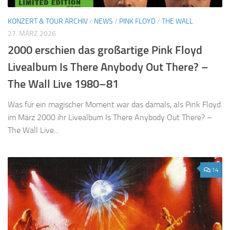
KONZERT & TOUR ARCHIV
/
NEWS
/
PINK FLOYD
/
THE WALL
27. MÄRZ 2026
2000 erschien das großartige Pink Floyd
Livealbum Is There Anybody Out There? –
The Wall Live 1980–81
Was für ein magischer Moment war das damals, als Pink Floyd
im März 2000 ihr Livealbum Is There Anybody Out There? –
The Wall Live...
14