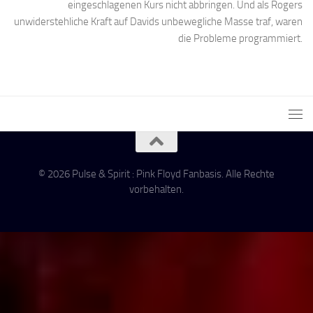
eingeschlagenen Kurs nicht abbringen. Und als Rogers
unwiderstehliche Kraft auf Davids unbewegliche Masse traf, waren
die Probleme programmiert.
© 2026 Pulse & Spirit : Pink Floyd Fanbasis. Alle Rechte
vorbehalten.