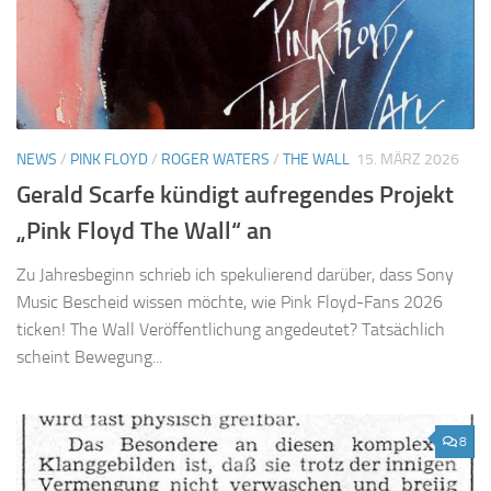
NEWS
/
PINK FLOYD
/
ROGER WATERS
/
THE WALL
15. MÄRZ 2026
Gerald Scarfe kündigt aufregendes Projekt
„Pink Floyd The Wall“ an
Zu Jahresbeginn schrieb ich spekulierend darüber, dass Sony
Music Bescheid wissen möchte, wie Pink Floyd-Fans 2026
ticken! The Wall Veröffentlichung angedeutet? Tatsächlich
scheint Bewegung...
8