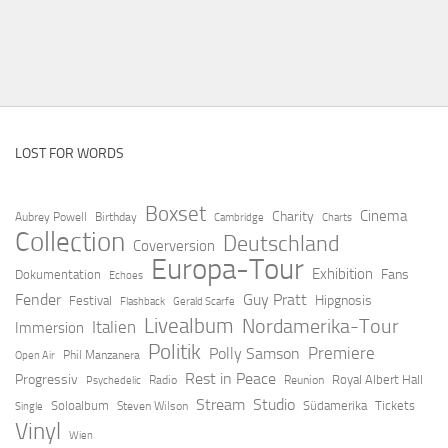
LOST FOR WORDS
Boxset
Cinema
Charity
Aubrey Powell
Birthday
Cambridge
Charts
Collection
Deutschland
Coverversion
Europa-Tour
Exhibition
Fans
Dokumentation
Echoes
Fender
Guy Pratt
Hipgnosis
Festival
Flashback
Gerald Scarfe
Livealbum
Nordamerika-Tour
Italien
Immersion
Politik
Premiere
Polly Samson
Open Air
Phil Manzanera
Rest in Peace
Progressiv
Royal Albert Hall
Radio
Reunion
Psychedelic
Stream
Studio
Soloalbum
Südamerika
Tickets
Steven Wilson
Single
Vinyl
Wien