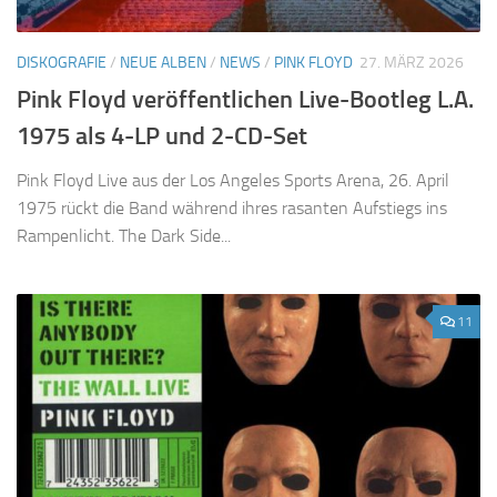
DISKOGRAFIE
/
NEUE ALBEN
/
NEWS
/
PINK FLOYD
27. MÄRZ 2026
Pink Floyd veröffentlichen Live-Bootleg L.A.
1975 als 4-LP und 2-CD-Set
Pink Floyd Live aus der Los Angeles Sports Arena, 26. April
1975 rückt die Band während ihres rasanten Aufstiegs ins
Rampenlicht. The Dark Side...
11