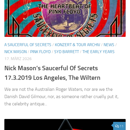
A SAUCERFUL OF SECRETS
/
KONZERT & TOUR ARCHIV
/
NEWS
/
NICK MASON
/
PINK FLOYD
/
SYD BARRETT
/
THE EARLY YEARS
17. MÄRZ 2026
Nick Mason’s Saucerful Of Secrets
17.3.2019 Los Angeles, The Wiltern
We are not the Australian Roger Waters, nor are we the
Danish David Gilmour, nor, as someone rather cruelly put it,
the celebrity antique...
11