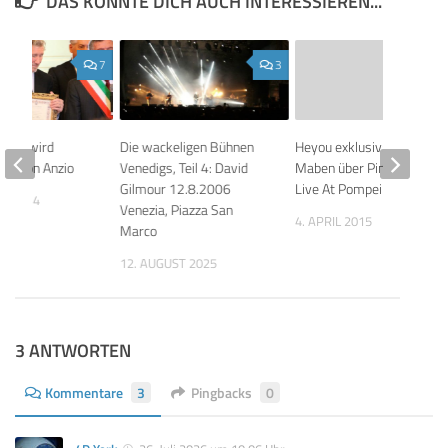
DAS KÖNNTE DICH AUCH INTERESSIEREN...
7
3
ters wird
Die wackeligen Bühnen
Heyou exklusiv: Adrian
er von Anzio
Venedigs, Teil 4: David
Maben über Pink Floyd
Gilmour 12.8.2006
Live At Pompeii
AR 2014
Venezia, Piazza San
4. APRIL 2015
Marco
12. AUGUST 2025
3 ANTWORTEN
Kommentare
3
Pingbacks
0