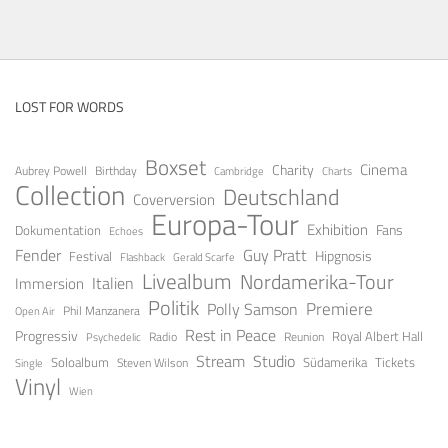
LOST FOR WORDS
Boxset
Cinema
Charity
Aubrey Powell
Birthday
Cambridge
Charts
Collection
Deutschland
Coverversion
Europa-Tour
Exhibition
Fans
Dokumentation
Echoes
Fender
Guy Pratt
Festival
Hipgnosis
Gerald Scarfe
Flashback
Livealbum
Nordamerika-Tour
Italien
Immersion
Politik
Premiere
Polly Samson
Open Air
Phil Manzanera
Rest in Peace
Progressiv
Royal Albert Hall
Radio
Reunion
Psychedelic
Stream
Studio
Soloalbum
Tickets
Südamerika
Steven Wilson
Single
Vinyl
Wien