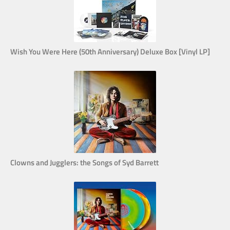
Wish You Were Here (50th Anniversary) Deluxe Box [Vinyl LP]
Clowns and Jugglers: the Songs of Syd Barrett