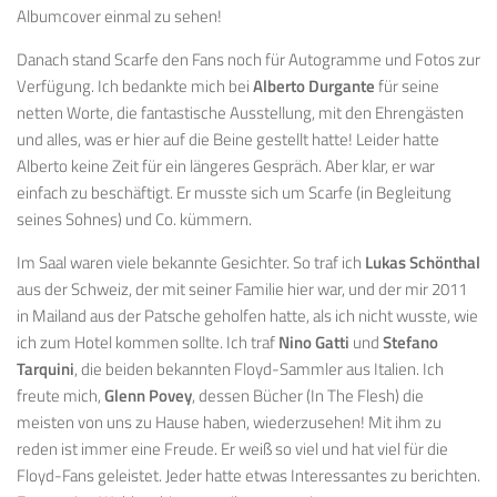
Albumcover einmal zu sehen!
Danach stand Scarfe den Fans noch für Autogramme und Fotos zur
Verfügung. Ich bedankte mich bei
Alberto Durgante
für seine
netten Worte, die fantastische Ausstellung, mit den Ehrengästen
und alles, was er hier auf die Beine gestellt hatte! Leider hatte
Alberto keine Zeit für ein längeres Gespräch. Aber klar, er war
einfach zu beschäftigt. Er musste sich um Scarfe (in Begleitung
seines Sohnes) und Co. kümmern.
Im Saal waren viele bekannte Gesichter. So traf ich
Lukas Schönthal
aus der Schweiz, der mit seiner Familie hier war, und der mir 2011
in Mailand aus der Patsche geholfen hatte, als ich nicht wusste, wie
ich zum Hotel kommen sollte. Ich traf
Nino Gatti
und
Stefano
Tarquini
, die beiden bekannten Floyd-Sammler aus Italien. Ich
freute mich,
Glenn Povey
, dessen Bücher (In The Flesh) die
meisten von uns zu Hause haben, wiederzusehen! Mit ihm zu
reden ist immer eine Freude. Er weiß so viel und hat viel für die
Floyd-Fans geleistet. Jeder hatte etwas Interessantes zu berichten.