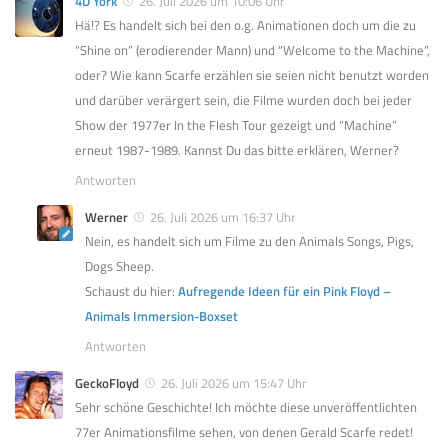
4D York
26. Juli 2026 um 10:06 Uhr
Hä!? Es handelt sich bei den o.g. Animationen doch um die zu
“Shine on” (erodierender Mann) und “Welcome to the Machine”,
oder? Wie kann Scarfe erzählen sie seien nicht benutzt worden
und darüber verärgert sein, die Filme wurden doch bei jeder
Show der 1977er In the Flesh Tour gezeigt und “Machine”
erneut 1987-1989. Kannst Du das bitte erklären, Werner?
Antworten
Werner
26. Juli 2026 um 16:37 Uhr
Nein, es handelt sich um Filme zu den Animals Songs, Pigs,
Dogs Sheep.
Schaust du hier:
Aufregende Ideen für ein Pink Floyd –
Animals Immersion-Boxset
Antworten
GeckoFloyd
26. Juli 2026 um 15:47 Uhr
Sehr schöne Geschichte! Ich möchte diese unveröffentlichten
77er Animationsfilme sehen, von denen Gerald Scarfe redet!