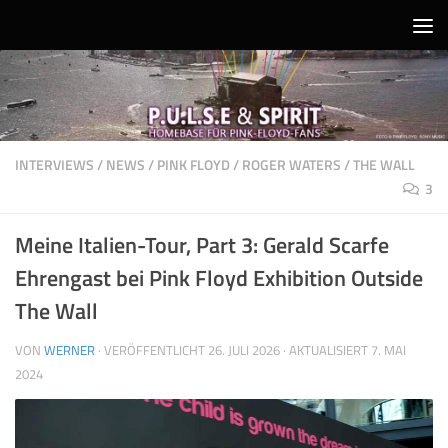
Unter dem Inhalt
INTERVIEWS
/
NEWS
/
PINK FLOYD
/
ROGER WATERS
/
THE WALL
3
Meine Italien-Tour, Part 3: Gerald Scarfe
Ehrengast bei Pink Floyd Exhibition Outside
The Wall
VON
WERNER
· VERÖFFENTLICHT
26. JULI 2026
· AKTUALISIERT
7. MAI
2024