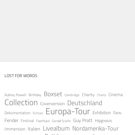
LOST FOR WORDS
Boxset
Cinema
Charity
Aubrey Powell
Birthday
Cambridge
Charts
Collection
Deutschland
Coverversion
Europa-Tour
Exhibition
Fans
Dokumentation
Echoes
Fender
Guy Pratt
Festival
Hipgnosis
Gerald Scarfe
Flashback
Livealbum
Nordamerika-Tour
Italien
Immersion