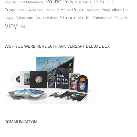
Politik
Premiere
Polly Samson
Open Air
Phil Manzanera
Rest in Peace
Progressiv
Royal Albert Hall
Radio
Reunion
Psychedelic
Stream
Studio
Soloalbum
Tickets
Südamerika
Steven Wilson
Single
Vinyl
Wien
WISH YOU WERE HERE 50TH ANNIVERSARY DELUXE BOX
KOMMUNIKATION