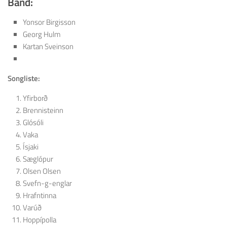
Band:
Yonsor Birgisson
Georg Hulm
Kartan Sveinson
Songliste:
Yfirborð
Brennisteinn
Glósóli
Vaka
Ísjaki
Sæglópur
Olsen Olsen
Svefn-g-englar
Hrafntinna
Varúð
Hoppípolla