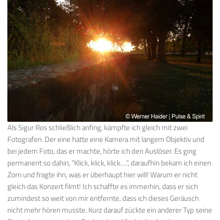
Als Sigur Ros schließlich anfing, kämpfte ich gleich mit zwei
Fotografen. Der eine hatte eine Kamera mit langem Objektiv und
bei jedem Foto, das er machte, hörte ich den Auslöser. Es ging
permanent so dahin, “Klick, klick, klick….”, daraufhin bekam ich einen
Zorn und fragte ihn, was er überhaupt hier will! Warum er nicht
gleich das Konzert filmt! Ich schaffte es immerhin, dass er sich
zumindest so weit von mir entfernte, dass ich dieses Geräusch
nicht mehr hören musste. Kurz darauf zückte ein anderer Typ seine