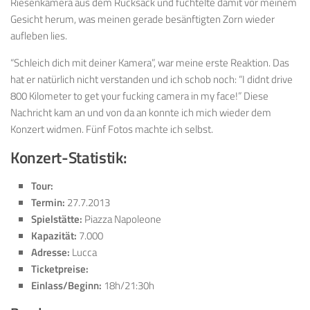
Riesenkamera aus dem Rucksack und fuchtelte damit vor meinem
Gesicht herum, was meinen gerade besänftigten Zorn wieder
aufleben lies.
“Schleich dich mit deiner Kamera”, war meine erste Reaktion. Das
hat er natürlich nicht verstanden und ich schob noch: “I didnt drive
800 Kilometer to get your fucking camera in my face!” Diese
Nachricht kam an und von da an konnte ich mich wieder dem
Konzert widmen. Fünf Fotos machte ich selbst.
Konzert-Statistik:
Tour:
Termin:
27.7.2013
Spielstätte:
Piazza Napoleone
Kapazität:
7.000
Adresse:
Lucca
Ticketpreise:
Einlass/Beginn:
18h/21:30h