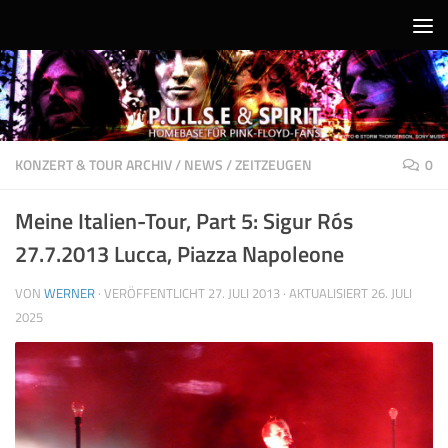
Unter dem Inhalt
KONZERT & TOUR ARCHIV
/
NEWS
/
ZEITZEUGEN
0
Meine Italien-Tour, Part 5: Sigur Rós
27.7.2013 Lucca, Piazza Napoleone
VON
WERNER
· VERÖFFENTLICHT
27. JULI 2013
· AKTUALISIERT
26. JULI
2025