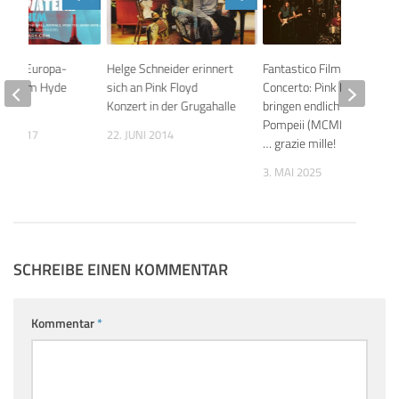
ters Europa-
Helge Schneider erinnert
Fantastico Film del
n Air im Hyde
sich an Pink Floyd
Concerto: Pink Floyd
Konzert in der Grugahalle
bringen endlich Live At
Pompeii (MCMLXXII) raus
ER 2017
22. JUNI 2014
… grazie mille!
3. MAI 2025
SCHREIBE EINEN KOMMENTAR
Kommentar
*