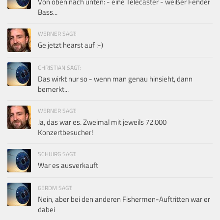
Von oben nach unten: - eine Telecaster - weißer Fender
Bass...
WERNER SAGT:
Ge jetzt hearst auf :-)
CHRISTIAN SAGT:
Das wirkt nur so - wenn man genau hinsieht, dann
bemerkt...
WERNER SAGT:
Ja, das war es. Zweimal mit jeweils 72.000
Konzertbesucher!
SCHUIRG SAGT:
War es ausverkauft
GERDM SAGT:
Nein, aber bei den anderen Fishermen-Auftritten war er
dabei