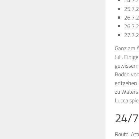
24.7.2
25.7.2
26.7.2
26.7.2
27.7.2
Ganz am A
Juli. Eini
gewisserm
Boden von 
entgehen l
zu Waters 
Lucca spie
24/
Route: At