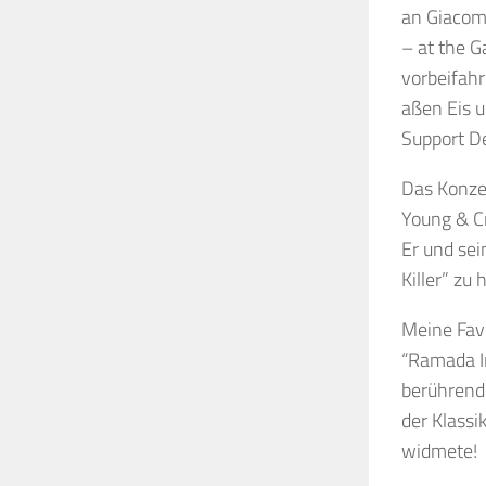
an Giacomo
– at the 
vorbeifahr
aßen Eis u
Support De
Das Konze
Young & Cr
Er und sei
Killer” zu
Meine Fav
“Ramada In
berührend 
der Klassi
widmete!