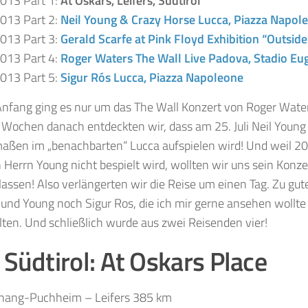
013 Part 1:
At Oskars, Leifers, Südtirol
013 Part 2:
Neil Young & Crazy Horse Lucca, Piazza Napol
013 Part 3:
Gerald Scarfe at Pink Floyd Exhibition “Outsid
013 Part 4:
Roger Waters The Wall Live Padova, Stadio E
013 Part 5:
Sigur Rós Lucca, Piazza Napoleone
nfang ging es nur um das The Wall Konzert von Roger Wate
ge Wochen danach entdeckten wir, dass am 25. Juli Neil Youn
aßen im „benachbarten“ Lucca aufspielen wird! Und weil 20
Herrn Young nicht bespielt wird, wollten wir uns sein Konzer
assen! Also verlängerten wir die Reise um einen Tag. Zu gute
und Young noch Sigur Ros, die ich mir gerne ansehen wollte 
lten. Und schließlich wurde aus zwei Reisenden vier!
7
Südtirol: At Oskars Place
tnang-Puchheim – Leifers 385 km