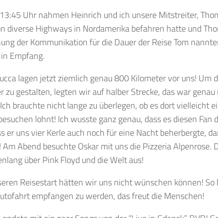
13:45 Uhr nahmen Heinrich und ich unsere Mitstreiter, Thom
n diverse Highways in Nordamerika befahren hatte und Thom
hung der Kommunikation für die Dauer der Reise Tom nannte
in Empfang.
ucca lagen jetzt ziemlich genau 800 Kilometer vor uns! Um d
er zu gestalten, legten wir auf halber Strecke, das war genau 
 Ich brauchte nicht lange zu überlegen, ob es dort vielleicht 
besuchen lohnt! Ich wusste ganz genau, dass es diesen Fan do
s er uns vier Kerle auch noch für eine Nacht beherbergte, da
 Am Abend besuchte Oskar mit uns die Pizzeria Alpenrose. D
nlang über Pink Floyd und die Welt aus!
eren Reisestart hätten wir uns nicht wünschen können! So h
utofahrt empfangen zu werden, das freut die Menschen!