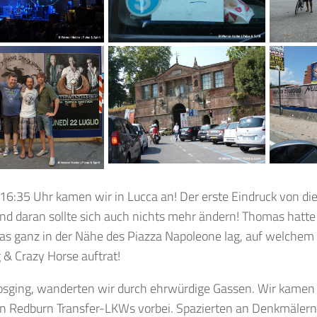
16:35 Uhr kamen wir in Lucca an! Der erste Eindruck von di
nd daran sollte sich auch nichts mehr ändern! Thomas hatte 
das ganz in der Nähe des Piazza Napoleone lag, auf welche
 & Crazy Horse auftrat!
losging, wanderten wir durch ehrwürdige Gassen. Wir kamen 
en Redburn Transfer-LKWs vorbei. Spazierten an Denkmälern 