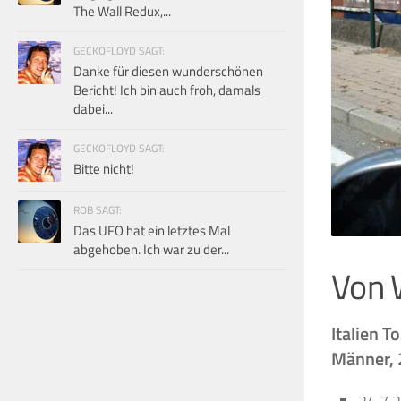
The Wall Redux,...
GECKOFLOYD SAGT:
Danke für diesen wunderschönen
Bericht! Ich bin auch froh, damals
dabei...
GECKOFLOYD SAGT:
Bitte nicht!
ROB SAGT:
Das UFO hat ein letztes Mal
abgehoben. Ich war zu der...
Von 
Italien T
Männer, 