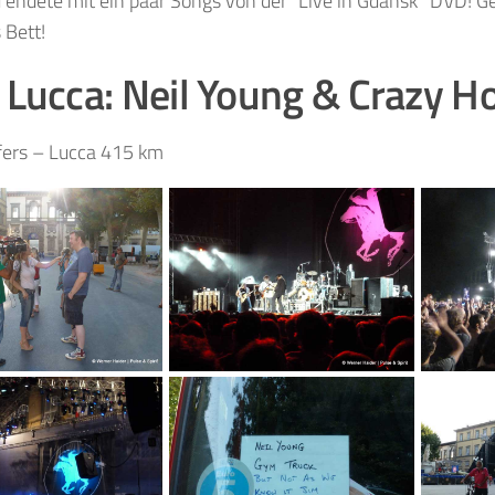
 endete mit ein paar Songs von der “Live in Gdansk” DVD! 
 Bett!
7
Lucca: Neil Young & Crazy H
fers – Lucca 415 km