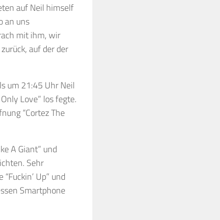
ten auf Neil himself
o an uns
ach mit ihm, wir
zurück, auf der der
ls um 21:45 Uhr Neil
Only Love” los fegte.
ffnung “Cortez The
ke A Giant” und
ichten. Sehr
e “Fuckin’ Up” und
 dessen Smartphone