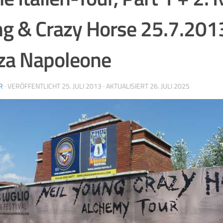
g & Crazy Horse 25.7.201
za Napoleone
R
· VERÖFFENTLICHT
25. JULI 2013
· AKTUALISIERT
26. JULI 2025