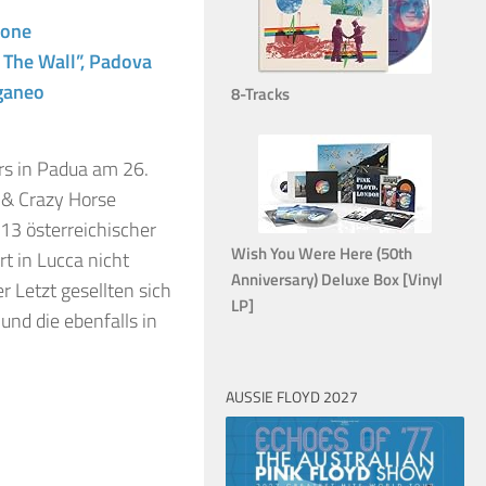
eone
e The Wall”, Padova
uganeo
8-Tracks
rs in Padua am 26.
g & Crazy Horse
13 österreichischer
Wish You Were Here (50th
t in Lucca nicht
Anniversary) Deluxe Box [Vinyl
r Letzt gesellten sich
LP]
und die ebenfalls in
AUSSIE FLOYD 2027