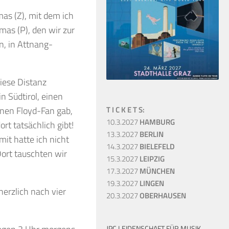
as (Z), mit dem ich
as (P), den wir zur
n, in Attnang-
iese Distanz
in Südtirol, einen
einen Floyd-Fan gab,
T I C K E T S:
10.3.2027
HAMBURG
rt tatsächlich gibt!
13.3.2027
BERLIN
mit hatte ich nicht
14.3.2027
BIELEFELD
ort tauschten wir
15.3.2027
LEIPZIG
17.3.2027
MÜNCHEN
19.3.2027
LINGEN
erzlich nach vier
20.3.2027
OBERHAUSEN
JPC LEIDENSCHAFT FÜR MUSIK