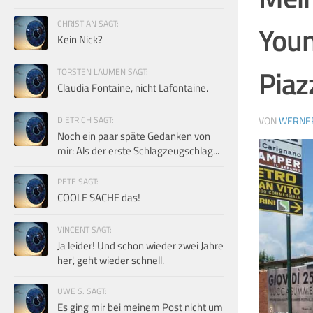
CHRISTIAN SAGT:
Youn
Kein Nick?
Piaz
TORSTEN LAUMEN SAGT:
Claudia Fontaine, nicht Lafontaine.
DIETRICH SAGT:
VON
WERNE
Noch ein paar späte Gedanken von
mir: Als der erste Schlagzeugschlag...
PETE SAGT:
COOLE SACHE das!
VINCENT SAGT:
Ja leider! Und schon wieder zwei Jahre
her', geht wieder schnell.
UWE S. SAGT:
Es ging mir bei meinem Post nicht um