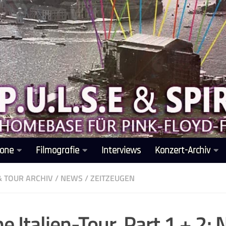
one
Filmografie
Interviews
Konzert-Archiv
& TOUR ARCHIV
/
NEWS
/
ZEITZEUGEN
e Italien-Tour, Part 1 + 2: N