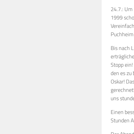
24.7.: Um 
1999 scho
Vereinfac
Puchheim 
Bis nach L
erträglich
Stopp ein!
den es zu 
Oskar! Das
gerechnet!
uns stunde
Einen bess
Stunden A