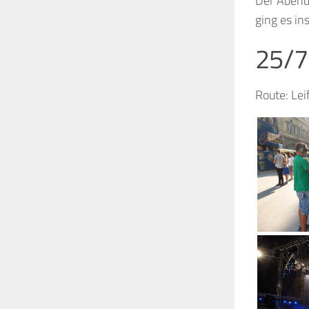
Der Abend
ging es ins
25/
Route: Lei