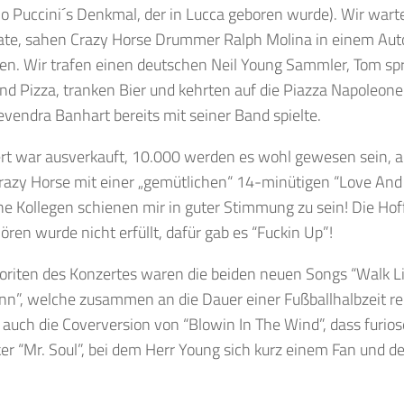
 Puccini´s Denkmal, der in Lucca geboren wurde). Wir warte
Gate, sahen Crazy Horse Drummer Ralph Molina in einem Aut
en. Wir trafen einen deutschen Neil Young Sammler, Tom spr
nd Pizza, tranken Bier und kehrten auf die Piazza Napoleone 
vendra Banhart bereits mit seiner Band spielte.
rt war ausverkauft, 10.000 werden es wohl gewesen sein, a
azy Horse mit einer „gemütlichen“ 14-minütigen “Love And 
ne Kollegen schienen mir in guter Stimmung zu sein! Die Ho
 hören wurde nicht erfüllt, dafür gab es “Fuckin Up”!
oriten des Konzertes waren die beiden neuen Songs “Walk Li
n”, welche zusammen an die Dauer einer Fußballhalbzeit re
auch die Coverversion von “Blowin In The Wind”, dass furios
ker “Mr. Soul”, bei dem Herr Young sich kurz einem Fan und