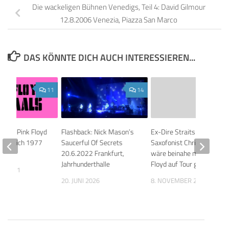
Die wackeligen Bühnen Venedigs, Teil 4: David Gilmour
12.8.2006 Venezia, Piazza San Marco
DAS KÖNNTE DICH AUCH INTERESSIEREN...
11
14
n der Pink Floyd
Flashback: Nick Mason’s
Ex-Dire Straits
in Zürich 1977
Saucerful Of Secrets
Saxofonist Chris White
20.6.2022 Frankfurt,
wäre beinahe mit Pink
Jahrhunderthalle
Floyd auf Tour gegangen!
AR 2011
20. JUNI 2026
8. NOVEMBER 2018