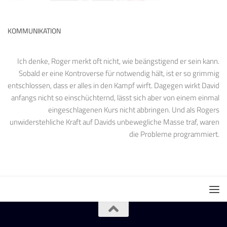
KOMMUNIKATION
Ich denke, Roger merkt oft nicht, wie beängstigend er sein kann.
Sobald er eine Kontroverse für notwendig hält, ist er so grimmig
entschlossen, dass er alles in den Kampf wirft. Dagegen wirkt David
anfangs nicht so einschüchternd, lässt sich aber von einem einmal
eingeschlagenen Kurs nicht abbringen. Und als Rogers
unwiderstehliche Kraft auf Davids unbewegliche Masse traf, waren
die Probleme programmiert.