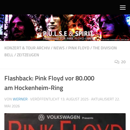
Unter dem Inhalt
KONZERT & TOUR ARCHIV
/
NEWS
/
PINK FLOYD
/
THE DIVISION
BELL
/
ZEITZEUGEN
20
Flashback: Pink Floyd vor 80.000
am Hockenheim-Ring
VON
WERNER
· VERÖFFENTLICHT
13. AUGUST 2025
· AKTUALISIERT
22.
MAI 2026