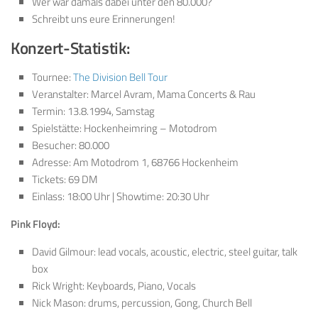
Wer war damals dabei unter den 80.000?
Schreibt uns eure Erinnerungen!
Konzert-Statistik:
Tournee:
The Division Bell Tour
Veranstalter: Marcel Avram, Mama Concerts & Rau
Termin: 13.8.1994, Samstag
Spielstätte: Hockenheimring – Motodrom
Besucher: 80.000
Adresse: Am Motodrom 1, 68766 Hockenheim
Tickets: 69 DM
Einlass: 18:00 Uhr | Showtime: 20:30 Uhr
Pink Floyd:
David Gilmour: lead vocals, acoustic, electric, steel guitar, talk
box
Rick Wright: Keyboards, Piano, Vocals
Nick Mason: drums, percussion, Gong, Church Bell