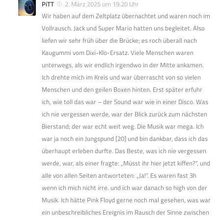
PiTT
2. März 2025 um 19:20 Uhr
Wir haben auf dem Zeltplatz übernachtet und waren noch im
Vollrausch. Jack und Super Mario hatten uns begleitet. Also
liefen wir sehr früh über die Brücke; es roch überall nach
Kaugummi vom Dixi-Klo-Ersatz. Viele Menschen waren
unterwegs, als wir endlich irgendwo in der Mitte ankamen.
Ich drehte mich im Kreis und war überrascht von so vielen
Menschen und den geilen Boxen hinten. Erst später erfuhr
ich, wie toll das war – der Sound war wie in einer Disco. Was
ich nie vergessen werde, war der Blick zurück zum nächsten
Bierstand; der war echt weit weg. Die Musik war mega. Ich
war ja noch ein Jungspund [20] und bin dankbar, dass ich das
überhaupt erleben durfte. Das Beste, was ich nie vergessen
werde, war, als einer fragte: „Müsst ihr hier jetzt kiffen?“, und
alle von allen Seiten antworteten: „Ja!“. Es waren fast 3h
wenn ich mich nicht irre. und ich war danach so high von der
Musik. Ich hätte Pink Floyd gerne noch mal gesehen, was war
ein unbeschreibliches Ereignis im Rausch der Sinne zwischen