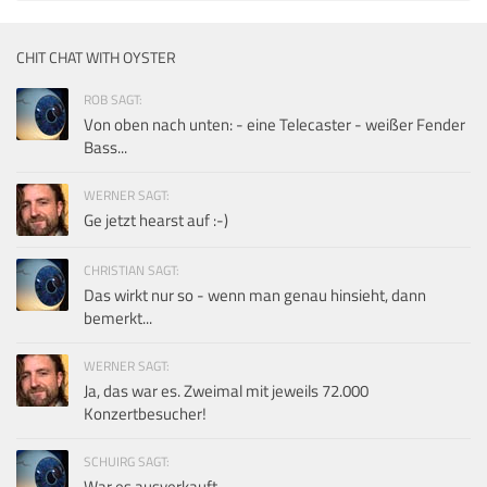
CHIT CHAT WITH OYSTER
ROB SAGT:
Von oben nach unten: - eine Telecaster - weißer Fender
Bass...
WERNER SAGT:
Ge jetzt hearst auf :-)
CHRISTIAN SAGT:
Das wirkt nur so - wenn man genau hinsieht, dann
bemerkt...
WERNER SAGT:
Ja, das war es. Zweimal mit jeweils 72.000
Konzertbesucher!
SCHUIRG SAGT:
War es ausverkauft