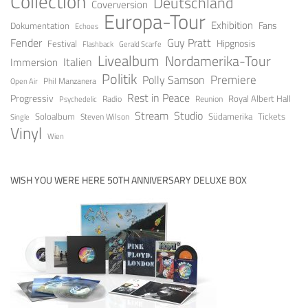
Collection
Deutschland
Coverversion
Europa-Tour
Exhibition
Fans
Dokumentation
Echoes
Fender
Guy Pratt
Festival
Hipgnosis
Gerald Scarfe
Flashback
Livealbum
Nordamerika-Tour
Italien
Immersion
Politik
Premiere
Polly Samson
Open Air
Phil Manzanera
Rest in Peace
Progressiv
Royal Albert Hall
Radio
Reunion
Psychedelic
Stream
Studio
Soloalbum
Tickets
Südamerika
Steven Wilson
Single
Vinyl
Wien
WISH YOU WERE HERE 50TH ANNIVERSARY DELUXE BOX