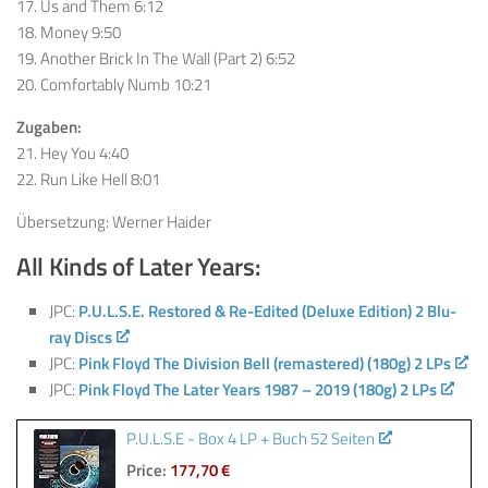
17. Us and Them 6:12
18. Money 9:50
19. Another Brick In The Wall (Part 2) 6:52
20. Comfortably Numb 10:21
Zugaben:
21. Hey You 4:40
22. Run Like Hell 8:01
Übersetzung: Werner Haider
All Kinds of Later Years:
JPC:
P.U.L.S.E. Restored & Re-Edited (Deluxe Edition) 2 Blu-
ray Discs
JPC:
Pink Floyd The Division Bell (remastered) (180g) 2 LPs
JPC:
Pink Floyd The Later Years 1987 – 2019 (180g) 2 LPs
P.U.L.S.E - Box 4 LP + Buch 52 Seiten
Price:
177,70 €