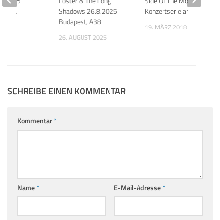
5.2015
Foster & The Long
Side Of The Moon
 Arena
Shadows 26.8.2025
Konzertserie an!
Budapest, A38
015
19. MÄRZ 2018
26. AUGUST 2025
SCHREIBE EINEN KOMMENTAR
Kommentar
*
Name
*
E-Mail-Adresse
*