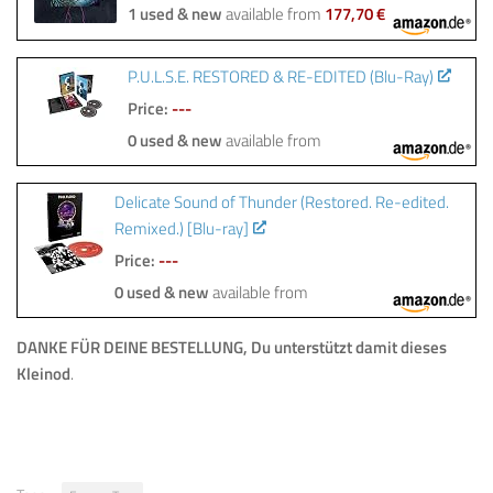
1 used & new
available from
177,70 €
P.U.L.S.E. RESTORED & RE-EDITED (Blu-Ray)
Price:
---
0 used & new
available from
Delicate Sound of Thunder (Restored. Re-edited.
Remixed.) [Blu-ray]
Price:
---
0 used & new
available from
DANKE FÜR DEINE BESTELLUNG, Du unterstützt damit dieses
Kleinod
.