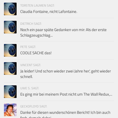
TORSTEN LAUMEN SAGT:
Claudia Fontaine, nicht Lafontaine.
DIETRICH SAGT:
Noch ein paar späte Gedanken von mir: Als der erste
Schlagzeugschlag...
PETE SAGT:
COOLE SACHE das!
VINCENT SAGT:
Ja leider! Und schon wieder zwei Jahre her', geht wieder
schnell.
UWE S. SAGT:
Es ging mir bei meinem Post nicht um The Wall Redux,...
GECKOFLOYD SAGT:
Danke für diesen wunderschönen Bericht! Ich bin auch
froh, damals dabei...