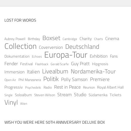
LOST FOR WORDS
Boxset
Cinema
Charity
Aubrey Powell
Birthday
Cambridge
Charts
Collection
Deutschland
Coverversion
Europa-Tour
Exhibition
Fans
Dokumentation
Echoes
Guy Pratt
Fender
Festival
Hipgnosis
Gerald Scarfe
Flashback
Livealbum
Nordamerika-Tour
Italien
Immersion
Politik
Premiere
Polly Samson
Open Air
Phil Manzanera
Rest in Peace
Progressiv
Royal Albert Hall
Radio
Reunion
Psychedelic
Stream
Studio
Soloalbum
Tickets
Südamerika
Steven Wilson
Single
Vinyl
Wien
WISH YOU WERE HERE 50TH ANNIVERSARY DELUXE BOX