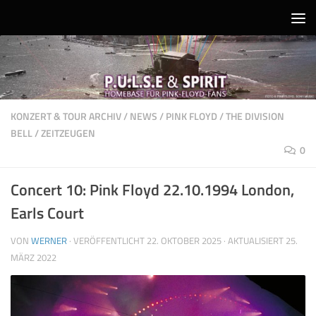
Unter dem Inhalt
KONZERT & TOUR ARCHIV
/
NEWS
/
PINK FLOYD
/
THE DIVISION
BELL
/
ZEITZEUGEN
0
Concert 10: Pink Floyd 22.10.1994 London,
Earls Court
VON
WERNER
· VERÖFFENTLICHT
22. OKTOBER 2025
· AKTUALISIERT
25.
MÄRZ 2022