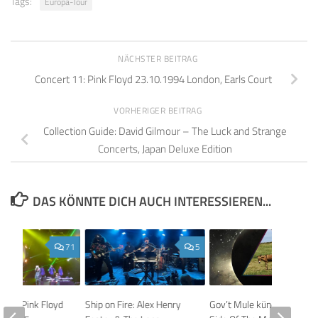
Tags:
Europa-Tour
NÄCHSTER BEITRAG
Concert 11: Pink Floyd 23.10.1994 London, Earls Court
VORHERIGER BEITRAG
Collection Guide: David Gilmour – The Luck and Strange
Concerts, Japan Deluxe Edition
DAS KÖNNTE DICH AUCH INTERESSIEREN...
71
5
alian Pink Floyd
Ship on Fire: Alex Henry
Gov’t Mule kündigen Dark