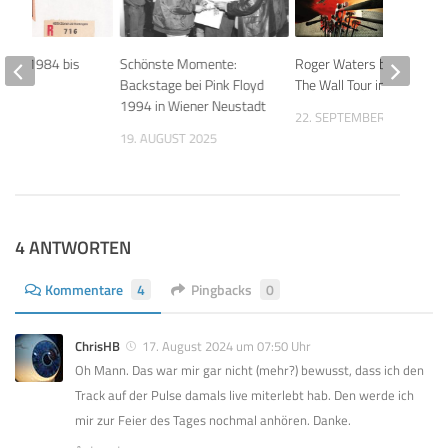
ters 1984 bis
Schönste Momente:
Roger Waters beendet
Backstage bei Pink Floyd
The Wall Tour in Paris
1994 in Wiener Neustadt
 2023
22. SEPTEMBER 2013
19. AUGUST 2025
4 ANTWORTEN
Kommentare
4
Pingbacks
0
ChrisHB
17. August 2024 um 07:50 Uhr
Oh Mann. Das war mir gar nicht (mehr?) bewusst, dass ich den
Track auf der Pulse damals live miterlebt hab. Den werde ich
mir zur Feier des Tages nochmal anhören. Danke.