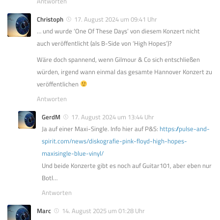
Antworten
Christoph
17. August 2024 um 09:41 Uhr
… und wurde ‘One Of These Days’ von diesem Konzert nicht
auch veröffentlicht (als B-Side von ‘High Hopes’)?
Wäre doch spannend, wenn Gilmour & Co sich entschließen
würden, irgend wann einmal das gesamte Hannover Konzert zu
veröffentlichen
Antworten
GerdM
17. August 2024 um 13:44 Uhr
Ja auf einer Maxi-Single. Info hier auf P&S:
https://pulse-and-
spirit.com/news/diskografie-pink-floyd-high-hopes-
maxisingle-blue-vinyl/
Und beide Konzerte gibt es noch auf Guitar101, aber eben nur
Botl…
Antworten
Marc
14. August 2025 um 01:28 Uhr