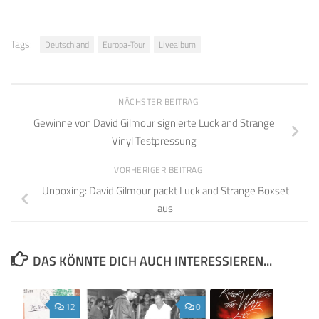
Tags:
Deutschland
Europa-Tour
Livealbum
NÄCHSTER BEITRAG
Gewinne von David Gilmour signierte Luck and Strange
Vinyl Testpressung
VORHERIGER BEITRAG
Unboxing: David Gilmour packt Luck and Strange Boxset
aus
DAS KÖNNTE DICH AUCH INTERESSIEREN...
12
0