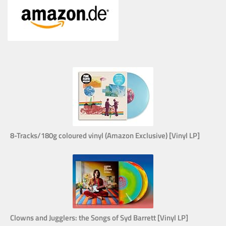
8-Tracks/180g coloured vinyl (Amazon Exclusive) [Vinyl LP]
Clowns and Jugglers: the Songs of Syd Barrett [Vinyl LP]