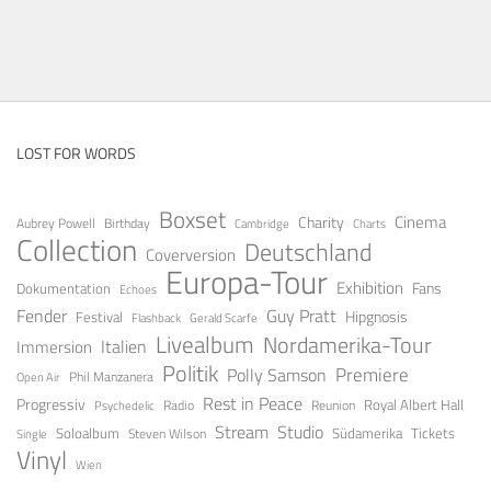
LOST FOR WORDS
Boxset
Cinema
Charity
Aubrey Powell
Birthday
Cambridge
Charts
Collection
Deutschland
Coverversion
Europa-Tour
Exhibition
Fans
Dokumentation
Echoes
Fender
Guy Pratt
Festival
Hipgnosis
Gerald Scarfe
Flashback
Livealbum
Nordamerika-Tour
Italien
Immersion
Politik
Premiere
Polly Samson
Open Air
Phil Manzanera
Rest in Peace
Progressiv
Royal Albert Hall
Radio
Reunion
Psychedelic
Stream
Studio
Soloalbum
Tickets
Südamerika
Steven Wilson
Single
Vinyl
Wien