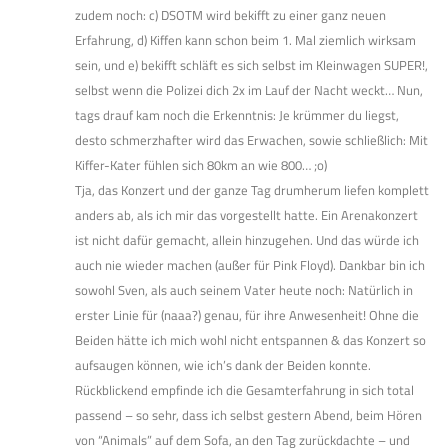
zudem noch: c) DSOTM wird bekifft zu einer ganz neuen
Erfahrung, d) Kiffen kann schon beim 1. Mal ziemlich wirksam
sein, und e) bekifft schläft es sich selbst im Kleinwagen SUPER!,
selbst wenn die Polizei dich 2x im Lauf der Nacht weckt… Nun,
tags drauf kam noch die Erkenntnis: Je krümmer du liegst,
desto schmerzhafter wird das Erwachen, sowie schließlich: Mit
Kiffer-Kater fühlen sich 80km an wie 800… ;o)
Tja, das Konzert und der ganze Tag drumherum liefen komplett
anders ab, als ich mir das vorgestellt hatte. Ein Arenakonzert
ist nicht dafür gemacht, allein hinzugehen. Und das würde ich
auch nie wieder machen (außer für Pink Floyd). Dankbar bin ich
sowohl Sven, als auch seinem Vater heute noch: Natürlich in
erster Linie für (naaa?) genau, für ihre Anwesenheit! Ohne die
Beiden hätte ich mich wohl nicht entspannen & das Konzert so
aufsaugen können, wie ich’s dank der Beiden konnte.
Rückblickend empfinde ich die Gesamterfahrung in sich total
passend – so sehr, dass ich selbst gestern Abend, beim Hören
von “Animals” auf dem Sofa, an den Tag zurückdachte – und