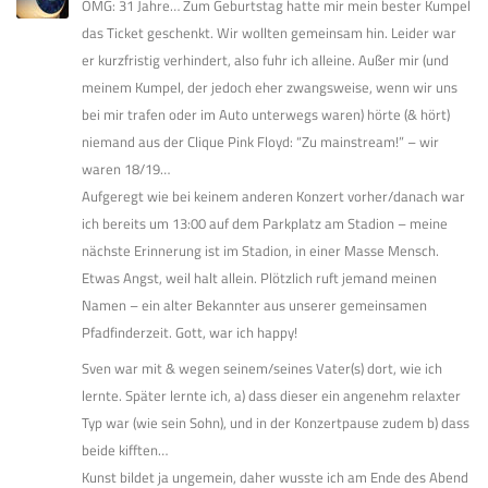
OMG: 31 Jahre… Zum Geburtstag hatte mir mein bester Kumpel
das Ticket geschenkt. Wir wollten gemeinsam hin. Leider war
er kurzfristig verhindert, also fuhr ich alleine. Außer mir (und
meinem Kumpel, der jedoch eher zwangsweise, wenn wir uns
bei mir trafen oder im Auto unterwegs waren) hörte (& hört)
niemand aus der Clique Pink Floyd: “Zu mainstream!” – wir
waren 18/19…
Aufgeregt wie bei keinem anderen Konzert vorher/danach war
ich bereits um 13:00 auf dem Parkplatz am Stadion – meine
nächste Erinnerung ist im Stadion, in einer Masse Mensch.
Etwas Angst, weil halt allein. Plötzlich ruft jemand meinen
Namen – ein alter Bekannter aus unserer gemeinsamen
Pfadfinderzeit. Gott, war ich happy!
Sven war mit & wegen seinem/seines Vater(s) dort, wie ich
lernte. Später lernte ich, a) dass dieser ein angenehm relaxter
Typ war (wie sein Sohn), und in der Konzertpause zudem b) dass
beide kifften…
Kunst bildet ja ungemein, daher wusste ich am Ende des Abend