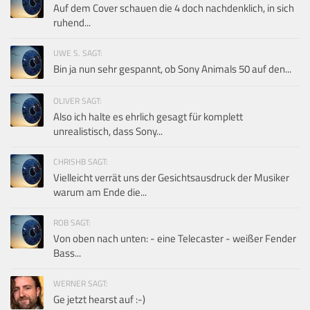
Auf dem Cover schauen die 4 doch nachdenklich, in sich
ruhend...
UWE S. SAGT:
Bin ja nun sehr gespannt, ob Sony Animals 50 auf den...
OLIVER SAGT:
Also ich halte es ehrlich gesagt für komplett
unrealistisch, dass Sony...
CHRISHB SAGT:
Vielleicht verrät uns der Gesichtsausdruck der Musiker
warum am Ende die...
ROB SAGT:
Von oben nach unten: - eine Telecaster - weißer Fender
Bass...
WERNER SAGT:
Ge jetzt hearst auf :-)