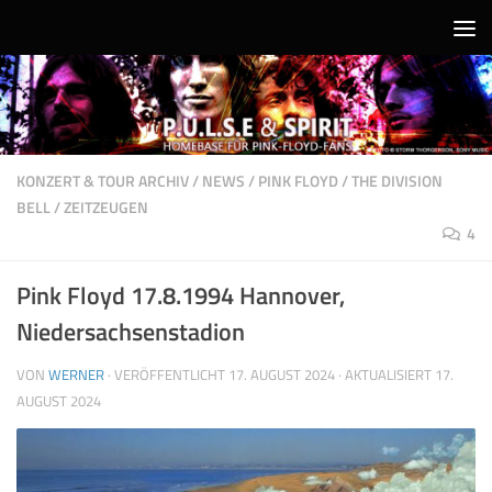
Unter dem Inhalt
KONZERT & TOUR ARCHIV
/
NEWS
/
PINK FLOYD
/
THE DIVISION
BELL
/
ZEITZEUGEN
4
Pink Floyd 17.8.1994 Hannover,
Niedersachsenstadion
VON
WERNER
· VERÖFFENTLICHT
17. AUGUST 2024
· AKTUALISIERT
17.
AUGUST 2024