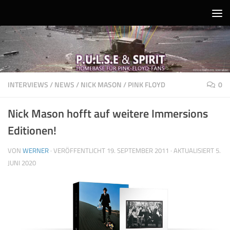
Unter dem Inhalt
INTERVIEWS
/
NEWS
/
NICK MASON
/
PINK FLOYD
0
Nick Mason hofft auf weitere Immersions
Editionen!
VON
WERNER
· VERÖFFENTLICHT
19. SEPTEMBER 2011
· AKTUALISIERT
5.
JUNI 2020