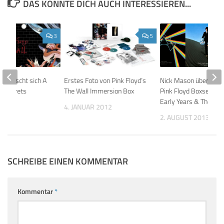
DAS KÖNNTE DICH AUCH INTERESSIEREN...
3
5
 wünscht sich A
Erstes Foto von Pink Floyd’s
Nick Mason über mögl
of Secrets
The Wall Immersion Box
Pink Floyd Boxsets: T
 Box
Early Years & The Mo
4. JANUAR 2012
011
2. AUGUST 2013
SCHREIBE EINEN KOMMENTAR
Kommentar
*