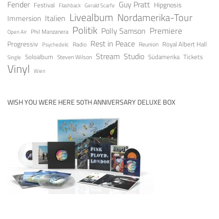
Fender
Guy Pratt
Festival
Hipgnosis
Gerald Scarfe
Flashback
Livealbum
Nordamerika-Tour
Italien
Immersion
Politik
Premiere
Polly Samson
Open Air
Phil Manzanera
Rest in Peace
Progressiv
Royal Albert Hall
Radio
Reunion
Psychedelic
Stream
Studio
Soloalbum
Tickets
Südamerika
Steven Wilson
Single
Vinyl
Wien
WISH YOU WERE HERE 50TH ANNIVERSARY DELUXE BOX