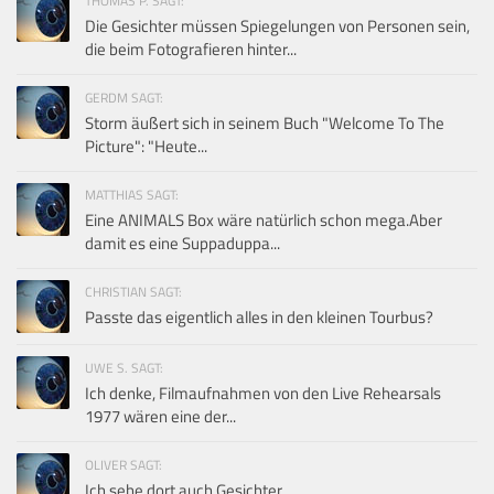
THOMAS P. SAGT:
Die Gesichter müssen Spiegelungen von Personen sein,
die beim Fotografieren hinter...
GERDM SAGT:
Storm äußert sich in seinem Buch "Welcome To The
Picture": "Heute...
MATTHIAS SAGT:
Eine ANIMALS Box wäre natürlich schon mega.Aber
damit es eine Suppaduppa...
CHRISTIAN SAGT:
Passte das eigentlich alles in den kleinen Tourbus?
UWE S. SAGT:
Ich denke, Filmaufnahmen von den Live Rehearsals
1977 wären eine der...
OLIVER SAGT:
Ich sehe dort auch Gesichter.