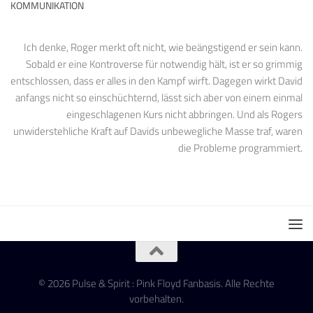
KOMMUNIKATION
Ich denke, Roger merkt oft nicht, wie beängstigend er sein kann.
Sobald er eine Kontroverse für notwendig hält, ist er so grimmig
entschlossen, dass er alles in den Kampf wirft. Dagegen wirkt David
anfangs nicht so einschüchternd, lässt sich aber von einem einmal
eingeschlagenen Kurs nicht abbringen. Und als Rogers
unwiderstehliche Kraft auf Davids unbewegliche Masse traf, waren
die Probleme programmiert.
© 2026 Pulse & Spirit : Pink Floyd Fanbasis. Alle Rechte
vorbehalten.