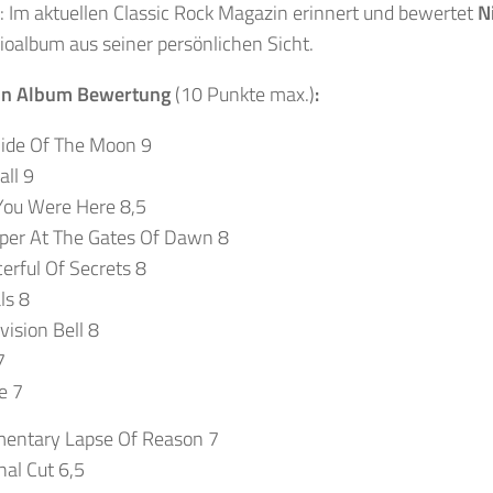
 Im aktuellen Classic Rock Magazin erinnert und bewertet
N
ioalbum aus seiner persönlichen Sicht.
on Album Bewertung
(10 Punkte max.)
:
Side Of The Moon 9
ll 9
You Were Here 8,5
per At The Gates Of Dawn 8
erful Of Secrets 8
ls 8
vision Bell 8
7
e 7
entary Lapse Of Reason 7
nal Cut 6,5