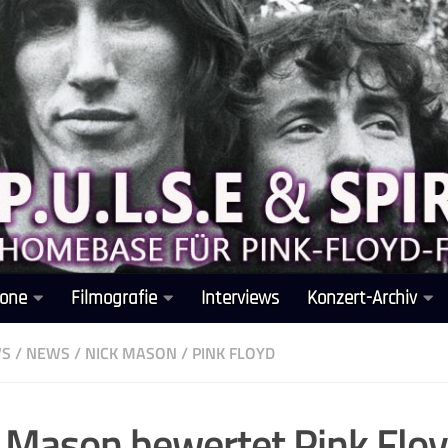
one
Filmografie
Interviews
Konzert-Archiv
WS
/
NEWS
/
NICK MASON
/
PINK FLOYD
 Mason bewertet Pink Flo