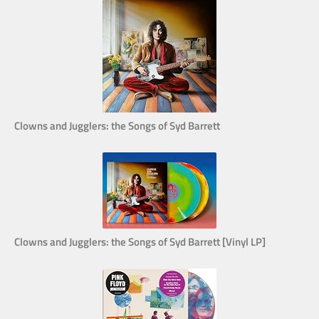
Clowns and Jugglers: the Songs of Syd Barrett
Clowns and Jugglers: the Songs of Syd Barrett [Vinyl LP]