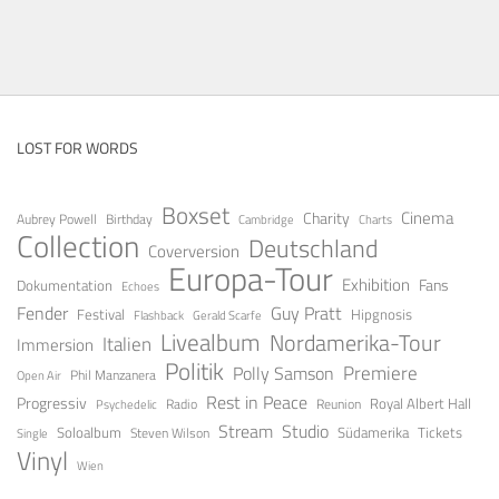
LOST FOR WORDS
Boxset
Cinema
Charity
Aubrey Powell
Birthday
Cambridge
Charts
Collection
Deutschland
Coverversion
Europa-Tour
Exhibition
Fans
Dokumentation
Echoes
Guy Pratt
Fender
Festival
Hipgnosis
Gerald Scarfe
Flashback
Livealbum
Nordamerika-Tour
Italien
Immersion
Politik
Premiere
Polly Samson
Open Air
Phil Manzanera
Rest in Peace
Progressiv
Royal Albert Hall
Radio
Reunion
Psychedelic
Stream
Studio
Soloalbum
Tickets
Südamerika
Steven Wilson
Single
Vinyl
Wien