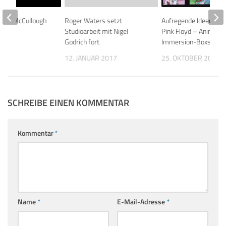
Henry McCullough
Roger Waters setzt
Aufregende Ideen für 
Studioarbeit mit Nigel
Pink Floyd – Animals
Godrich fort
Immersion-Boxset
016
12. JANUAR 2017
25. OKTOBER 2011
SCHREIBE EINEN KOMMENTAR
Kommentar
*
Name
*
E-Mail-Adresse
*