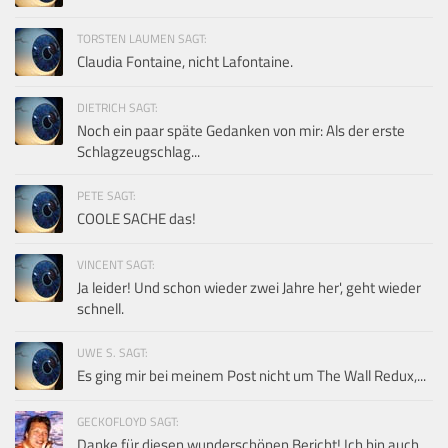
TORSTEN LAUMEN SAGT:
Claudia Fontaine, nicht Lafontaine.
DIETRICH SAGT:
Noch ein paar späte Gedanken von mir: Als der erste
Schlagzeugschlag...
PETE SAGT:
COOLE SACHE das!
VINCENT SAGT:
Ja leider! Und schon wieder zwei Jahre her', geht wieder
schnell.
UWE S. SAGT:
Es ging mir bei meinem Post nicht um The Wall Redux,...
GECKOFLOYD SAGT:
Danke für diesen wunderschönen Bericht! Ich bin auch