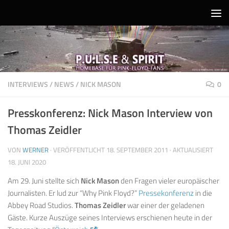
Unter dem Inhalt
INTERVIEWS
/
NEWS
/
NICK MASON
0
Presskonferenz: Nick Mason Interview von
Thomas Zeidler
VON
WERNER
· VERÖFFENTLICHT
18. SEPTEMBER 2011
· AKTUALISIERT
18. JUNI 2020
Am 29. Juni stellte sich
Nick Mason
den Fragen vieler europäischer
Journalisten. Er lud zur “Why Pink Floyd?”
Pressekonferenz
in die
Abbey Road Studios.
Thomas Zeidler
war einer der geladenen
Gäste. Kurze Auszüge seines Interviews erschienen heute in der