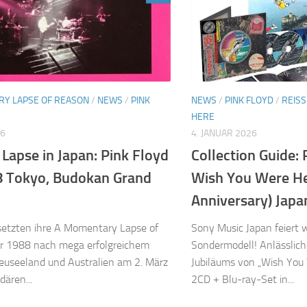
Y LAPSE OF REASON
/
NEWS
/
PINK
NEWS
/
PINK FLOYD
/
REIS
HERE
26
4. JANUAR 2026
Lapse in Japan: Pink Floyd
Collection Guide: 
8 Tokyo, Budokan Grand
Wish You Were He
Anniversary) Japa
setzten ihre A Momentary Lapse of
Sony Music Japan feiert
r 1988 nach mega erfolgreichem
Sondermodell! Anlässlich
euseeland und Australien am 2. März
Jubiläums von „Wish You
dären...
2CD + Blu-ray-Set in...