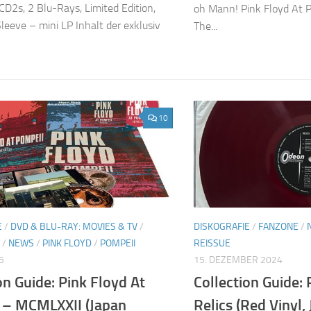
CD2s, 2 Blu-Rays, Limited Edition,
oh Mann! Pink Floyd At 
leeve – mini LP Inhalt der exklusiv
The...
10
E
/
DVD & BLU-RAY: MOVIES & TV
/
DISKOGRAFIE
/
FANZONE
/
/
NEWS
/
PINK FLOYD
/
POMPEII
REISSUE
5
15. DEZEMBER 2024
on Guide: Pink Floyd At
Collection Guide: 
 – MCMLXXII (Japan
Relics (Red Vinyl,