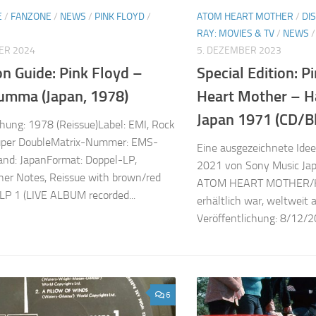
E
/
FANZONE
/
NEWS
/
PINK FLOYD
/
ATOM HEART MOTHER
/
DI
RAY: MOVIES & TV
/
NEWS
ER 2024
5. DEZEMBER 2023
on Guide: Pink Floyd –
Special Edition: 
mma (Japan, 1978)
Heart Mother – H
Japan 1971 (CD/B
chung: 1978 (Reissue)Label: EMI, Rock
uper DoubleMatrix-Nummer: EMS-
Eine ausgezeichnete Idee,
nd: JapanFormat: Doppel-LP,
2021 von Sony Music Jap
iner Notes, Reissue with brown/red
ATOM HEART MOTHER/HA
LP 1 (LIVE ALBUM recorded...
erhältlich war, weltweit 
Veröffentlichung: 8/12/20
6