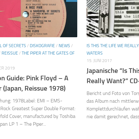
L OF SECRETS
/
DISKOGRAFIE
/
NEWS
/
IS THIS THE LIFE WE REALL
/
REISSUE
/
THE PIPER AT THE GATES OF
WATERS
15. JUNI 2017
ER 2019
Japanische “Is Thi
on Guide: Pink Floyd – A
Really Want?” CD
r (Japan, Reissue 1978)
Bericht und Foto von Tor
ichung: 1978Label: EMI – EMS-
das Album nach mittlerwe
Rock Greatest Super Double Format:
Komplettdurchläufen wahn
fold Cover, manufactured by Toshiba
nie damit gerechnet, dass 
apan LP 1 – The Piper...