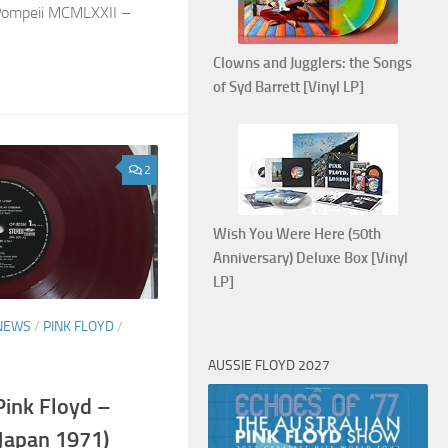
Pompeii MCMLXXII –
Clowns and Jugglers: the Songs
of Syd Barrett [Vinyl LP]
2
Wish You Were Here (50th
Anniversary) Deluxe Box [Vinyl
LP]
NEWS
/
PINK FLOYD
/
AUSSIE FLOYD 2027
Pink Floyd –
 Japan 1971)