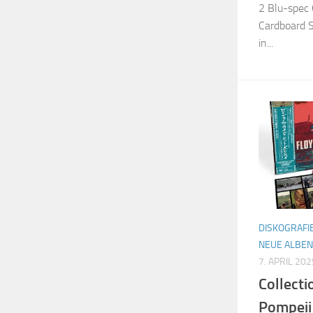
2 Blu-spec 
Cardboard S
in...
DISKOGRAFI
NEUE ALBEN
7. APRIL 202
Collecti
Pompeii