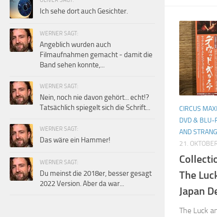
Ich sehe dort auch Gesichter.
WERNER SAGT:
Angeblich wurden auch
Filmaufnahmen gemacht - damit die
Band sehen konnte,...
WERNER SAGT:
Nein, noch nie davon gehört... echt!?
Tatsächlich spiegelt sich die Schrift...
CIRCUS MAX
DVD & BLU-R
WERNER SAGT:
AND STRAN
Das wäre ein Hammer!
21. OKTOBE
Collecti
WERNER SAGT:
The Luc
Du meinst die 2018er, besser gesagt
2022 Version. Aber da war...
Japan De
The Luck an