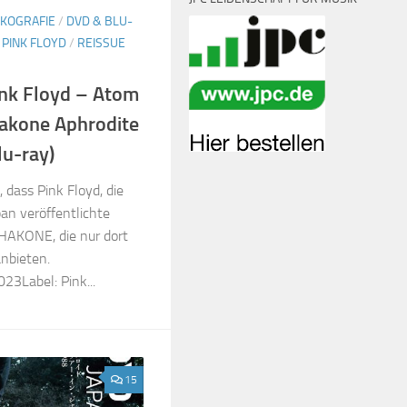
SKOGRAFIE
/
DVD & BLU-
/
PINK FLOYD
/
REISSUE
Pink Floyd – Atom
akone Aphrodite
lu-ray)
 dass Pink Floyd, die
an veröffentlichte
KONE, die nur dort
anbieten.
23Label: Pink...
15