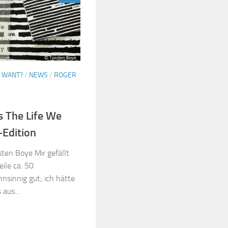
Y WANT?
/
NEWS
/
ROGER
s The Life We
-Edition
sten Boye Mir gefällt
ile ca. 50
sinnig gut; ich hätte
aus...