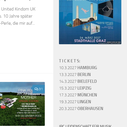
 United Kindom UK
s. 10 Jahre später
erle, die mir auf...
T I C K E T S:
10.3.2027
HAMBURG
13.3.2027
BERLIN
14.3.2027
BIELEFELD
15.3.2027
LEIPZIG
31
17.3.2027
MÜNCHEN
19.3.2027
LINGEN
20.3.2027
OBERHAUSEN
JPC LEIDENSCHAFT FÜR MUSIK