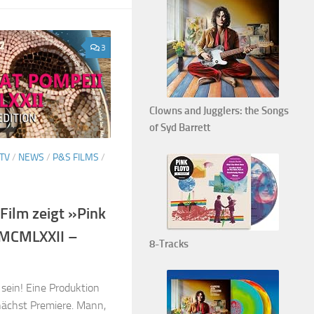
3
Clowns and Jugglers: the Songs
of Syd Barrett
TV
/
NEWS
/
P&S FILMS
/
Film zeigt »Pink
 MCMLXXII –
8-Tracks
 sein! Eine Produktion
nächst Premiere. Mann,