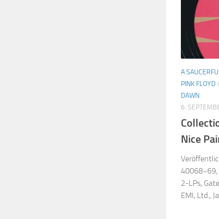
A SAUCERFU
PINK FLOYD
DAWN
6. SEPTEMB
Collecti
Nice Pai
Veröffentl
40068~69, 
2-LPs, Gate
EMI, Ltd., J