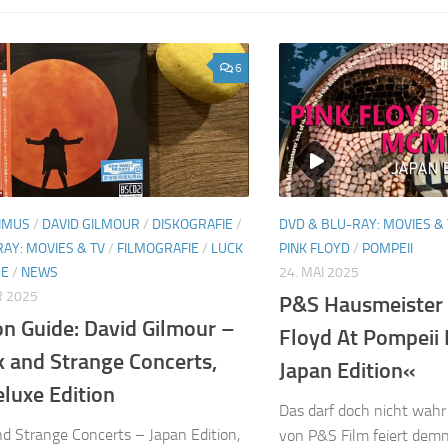
6
IMUS
/
DAVID GILMOUR
/
DISKOGRAFIE
/
DVD & BLU-RAY: MOVIES & 
AY: MOVIES & TV
/
FILMOGRAFIE
/
LUCK
PINK FLOYD
/
POMPEII
GE
/
NEWS
24. MAI 2025
R 2025
P&S Hausmeister 
on Guide: David Gilmour –
Floyd At Pompeii
k and Strange Concerts,
Japan Edition«
luxe Edition
Das darf doch nicht wahr
d Strange Concerts – Japan Edition,
von P&S Film feiert dem