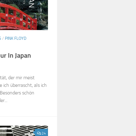
S
/
PINK FLOYD
ur In Japan
ät, der mir meist
ich überrascht, als ich
. Besonders schön
r...
24