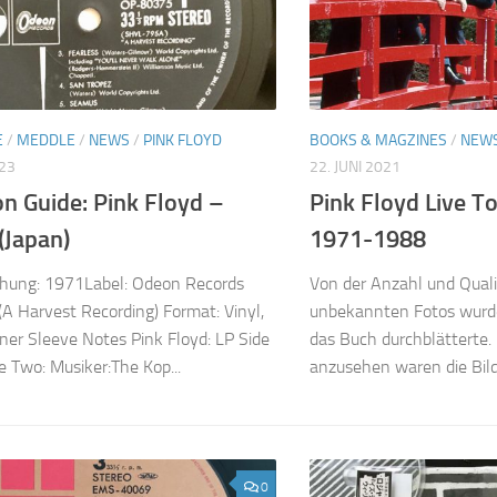
E
/
MEDDLE
/
NEWS
/
PINK FLOYD
BOOKS & MAGZINES
/
NEW
023
22. JUNI 2021
on Guide: Pink Floyd –
Pink Floyd Live To
(Japan)
1971-1988
ichung: 1971Label: Odeon Records
Von der Anzahl und Qualit
 Harvest Recording) Format: Vinyl,
unbekannten Fotos wurde 
nner Sleeve Notes Pink Floyd: LP Side
das Buch durchblätterte
e Two: Musiker:The Kop...
anzusehen waren die Bilde
0