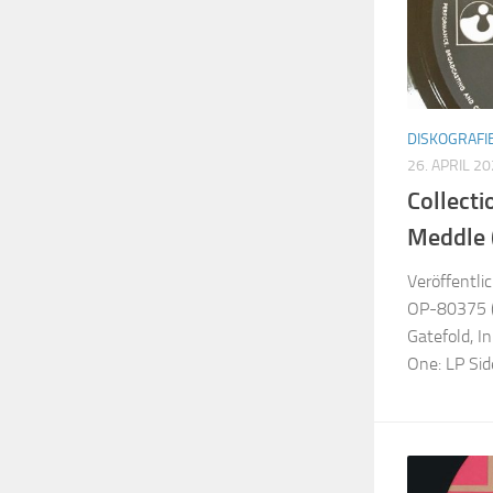
DISKOGRAFI
26. APRIL 2
Collecti
Meddle 
Veröffentl
OP-80375 (A
Gatefold, I
One: LP Sid