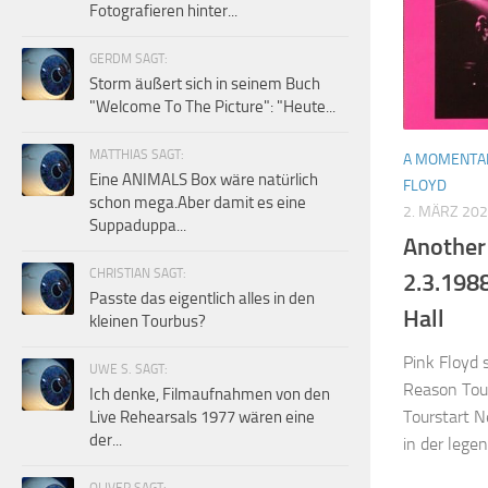
Fotografieren hinter...
GERDM SAGT:
Storm äußert sich in seinem Buch
"Welcome To The Picture": "Heute...
MATTHIAS SAGT:
A MOMENTAR
Eine ANIMALS Box wäre natürlich
FLOYD
schon mega.Aber damit es eine
2. MÄRZ 20
Suppaduppa...
Another 
CHRISTIAN SAGT:
2.3.198
Passte das eigentlich alles in den
Hall
kleinen Tourbus?
Pink Floyd 
UWE S. SAGT:
Reason Tou
Ich denke, Filmaufnahmen von den
Tourstart N
Live Rehearsals 1977 wären eine
der...
in der legen
OLIVER SAGT: