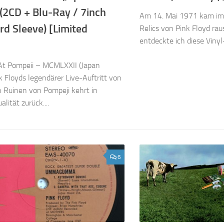
 (2CD + Blu-Ray / 7inch
Am 14. Mai 1971 kam im
d Sleeve) [Limited
Relics von Pink Floyd rau
entdeckte ich diese Vinyl-P
 At Pompeii – MCMLXXII (Japan
nk Floyds legendärer Live-Auftritt von
 Ruinen von Pompeji kehrt in
lität zurück....
6