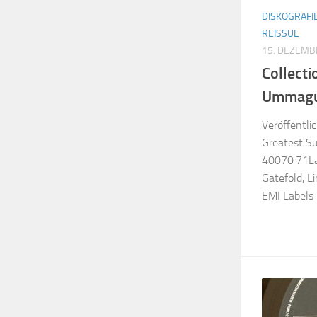
DISKOGRAFI
REISSUE
15. DEZEMB
Collecti
Ummagu
Veröffentli
Greatest S
40070·71La
Gatefold, L
EMI Labels 