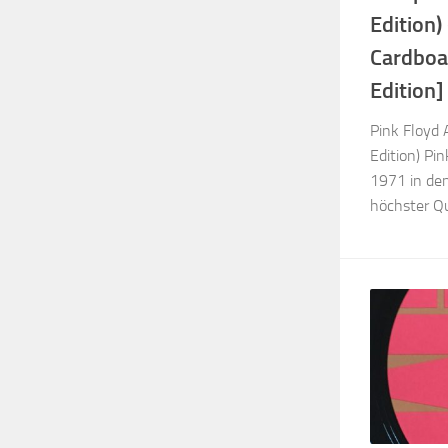
Edition)
Cardboar
Edition]
Pink Floyd
Edition) Pi
1971 in den
höchster Qua