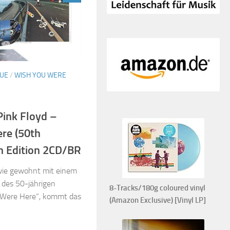
SUE
/
WISH YOU WERE
Pink Floyd –
re (50th
n Edition 2CD/BR
 wie gewohnt mit einem
 des 50-jährigen
8-Tracks/180g coloured vinyl
 Were Here“, kommt das
(Amazon Exclusive) [Vinyl LP]