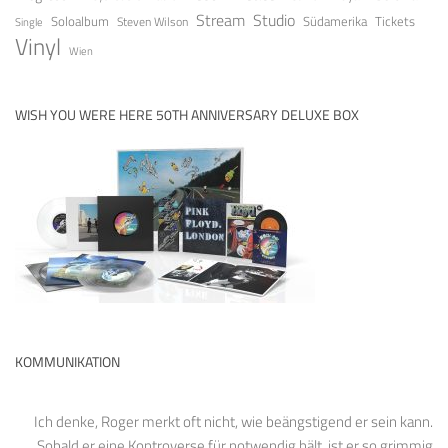
Stream
Studio
Soloalbum
Tickets
Südamerika
Steven Wilson
Single
Vinyl
Wien
WISH YOU WERE HERE 50TH ANNIVERSARY DELUXE BOX
KOMMUNIKATION
Ich denke, Roger merkt oft nicht, wie beängstigend er sein kann.
Sobald er eine Kontroverse für notwendig hält, ist er so grimmig