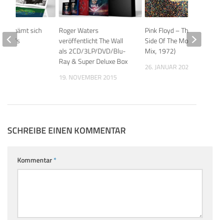
on schämt sich
Roger Waters
Pink Floyd – The Dark
Wright’s
veröffentlicht The Wall
Side Of The Moon (Early
f
als 2CD/3LP/DVD/Blu-
Mix, 1972)
Ray & Super Deluxe Box
15
26. JANUAR 2023
19. NOVEMBER 2015
SCHREIBE EINEN KOMMENTAR
Kommentar
*