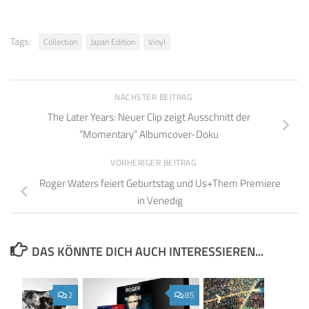
Tags:
Collection
Japan Edition
Vinyl
NÄCHSTER BEITRAG
The Later Years: Neuer Clip zeigt Ausschnitt der
“Momentary” Albumcover-Doku
VORHERIGER BEITRAG
Roger Waters feiert Geburtstag und Us+Them Premiere
in Venedig
DAS KÖNNTE DICH AUCH INTERESSIEREN...
2
85