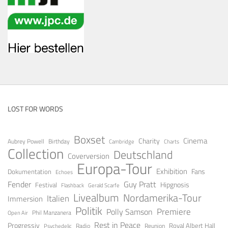
LOST FOR WORDS
Boxset
Cinema
Charity
Aubrey Powell
Birthday
Cambridge
Charts
Collection
Deutschland
Coverversion
Europa-Tour
Exhibition
Fans
Dokumentation
Echoes
Guy Pratt
Fender
Festival
Hipgnosis
Gerald Scarfe
Flashback
Livealbum
Nordamerika-Tour
Italien
Immersion
Politik
Premiere
Polly Samson
Open Air
Phil Manzanera
Rest in Peace
Progressiv
Royal Albert Hall
Radio
Reunion
Psychedelic