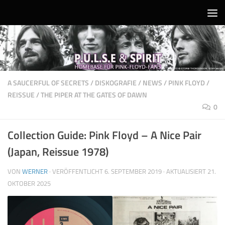
Unter dem Inhalt
A SAUCERFUL OF SECRETS
/
DISKOGRAFIE
/
NEWS
/
PINK FLOYD
/
REISSUE
/
THE PIPER AT THE GATES OF DAWN
0
Collection Guide: Pink Floyd – A Nice Pair
(Japan, Reissue 1978)
VON
WERNER
· VERÖFFENTLICHT
6. SEPTEMBER 2019
· AKTUALISIERT
21.
OKTOBER 2025