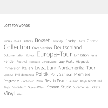
LOST FOR WORDS
Boxset
Cinema
Charity
Aubrey Powell
Birthday
Cambridge
Charts
Collection
Deutschland
Coverversion
Europa-Tour
Exhibition
Fans
Dokumentation
Echoes
Guy Pratt
Fender
Festival
Hipgnosis
Gerald Scarfe
Flashback
Livealbum
Nordamerika-Tour
Italien
Immersion
Politik
Premiere
Polly Samson
Open Air
Phil Manzanera
Rest in Peace
Progressiv
Royal Albert Hall
Radio
Reunion
Psychedelic
Stream
Studio
Soloalbum
Tickets
Südamerika
Steven Wilson
Single
Vinyl
Wien