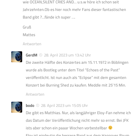
wie OCEAN,SILENT CRIES AND… u.s.w höre ich schon seit
Jahrzehnten.Ob es hier noch mehr Fans dieser fantastischen
Band gibt ?…fände ich super ….
Gruß
Mattes
Antworten
GerdM
28. April 2023 um 13:42 Uhr
Die zweite Hälfte des Konzertes am 15.11.1972 in Böblingen
wurde als Bootleg unter dem Titel “Echoes of the Past”
veröffentlicht. Ist nun auch als “Eclipse” mit dem gesamten
Konzert bei Burning Shed zu kaufen. Meddle mit 25’15 Min.
Antworten
bodo
28. April 2023 um 15:05 Uhr
Die gibt es Matthias. Nur, als langjähriger Eloy-Fan nehme ich
das Datum der Veröffentlichung nicht mehr so ernst. Bei JFK
ists aber schon ein paaar Wochen vorbestellbar
Eloy ist eindeutig die bessere Band aus dem Hannover Raum,