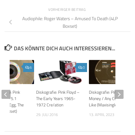
VORHERIGER BEITRAG
Audiophile: Roger Waters – Amused To Death (4LP
Boxset)
DAS KÖNNTE DICH AUCH INTERESSIEREN...
6
0
 Guide: Pink
Diskografie: Pink Floyd –
Diskografie: Pink Floyd –
eddle 5.1
The Early Years 1965-
Money / Any Colour You
ster Egg, The
1972 Cre/ation
Like (Maxisingle)
rs Boxset)
29. JULI 2016
13. APRIL 2023
 2023