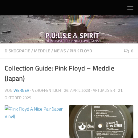
Unter dem Inhalt
DISKOGRAFIE
/
MEDDLE
/
NEWS
/
PINK FLOYD
6
Collection Guide: Pink Floyd – Meddle
(Japan)
VON
WERNER
· VERÖFFENTLICHT
26. APRIL 2023
· AKTUALISIERT
21.
OKTOBER 2025