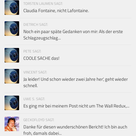
TORSTEN LAUMEN SAGT:
Claudia Fontaine, nicht Lafontaine.
DIETRICH SAGT:
Noch ein paar späte Gedanken von mir: Als der erste
Schlagzeugschlag...
PETE SAGT:
COOLE SACHE das!
VINCENT SAGT:
Ja leider! Und schon wieder zwei Jahre her', geht wieder
schnell.
UWE S. SAGT:
Es ging mir bei meinem Post nicht um The Wall Redux,...
GECKOFLOYD SAGT:
Danke für diesen wunderschönen Bericht! Ich bin auch
froh, damals dabei...