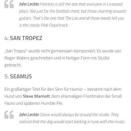
John Leckie:
Fearless
is still the one that everyone in Liverpool
plays. Not just for the football chant, but those churning acoustic
guitars. That’s the one that The Las and all those bands tell you
is the classic Pink Floyd track.
4:
SAN TROPEZ
„San Tropez“ wurde nicht gemeinsam komponiert. Es wurde von
Roger Waters geschrieben und in fertiger Form ins Studio
gebracht.
5:
SEAMUS
Ein großartiger Test für den Sinn für Humor – benannt nach dem
Hund von
Steve Marriott
, dem ehemaligen Frontmann der Small
Faces und späteren Humble Pie.
John Leckie:
Steve would always be around the studio. They
noticed that the dog would start barking in tune with the music.