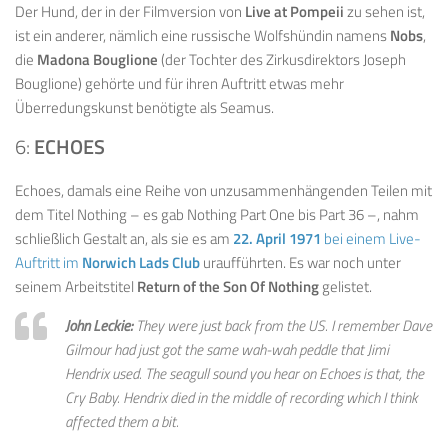
Der Hund, der in der Filmversion von
Live at Pompeii
zu sehen ist,
ist ein anderer, nämlich eine russische Wolfshündin namens
Nobs
,
die
Madona Bouglione
(der Tochter des Zirkusdirektors Joseph
Bouglione) gehörte und für ihren Auftritt etwas mehr
Überredungskunst benötigte als Seamus.
6:
ECHOES
Echoes, damals eine Reihe von unzusammenhängenden Teilen mit
dem Titel Nothing – es gab Nothing Part One bis Part 36 –, nahm
schließlich Gestalt an, als sie es am
22. April 1971
bei einem Live-
Auftritt im
Norwich Lads Club
uraufführten. Es war noch unter
seinem Arbeitstitel
Return of the Son Of Nothing
gelistet.
John Leckie:
They were just back from the US. I remember Dave
Gilmour had just got the same wah-wah peddle that Jimi
Hendrix used. The seagull sound you hear on
Echoes
is that, the
Cry Baby. Hendrix died in the middle of recording which I think
affected them a bit.