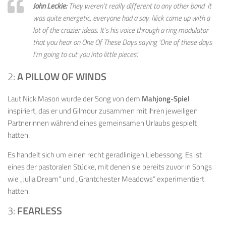
John Leckie:
They weren’t really different to any other band. It
was quite energetic, everyone had a say. Nick came up with a
lot of the crazier ideas. It’s his voice through a ring modulator
that you hear on
One Of These Days
saying ’One of these days
I’m going to cut you into little pieces’.
2:
A PILLOW OF WINDS
Laut Nick Mason wurde der Song von dem
Mahjong-Spiel
inspiriert, das er und Gilmour zusammen mit ihren jeweiligen
Partnerinnen während eines gemeinsamen Urlaubs gespielt
hatten.
Es handelt sich um einen recht geradlinigen Liebessong. Es ist
eines der pastoralen Stücke, mit denen sie bereits zuvor in Songs
wie „Julia Dream“ und „Grantchester Meadows“ experimentiert
hatten.
3:
FEARLESS