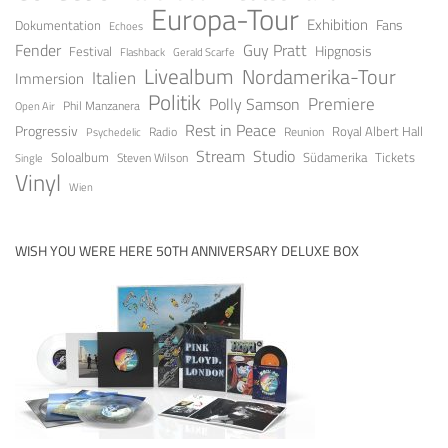
Europa-Tour
Exhibition
Fans
Dokumentation
Echoes
Guy Pratt
Fender
Festival
Hipgnosis
Gerald Scarfe
Flashback
Livealbum
Nordamerika-Tour
Italien
Immersion
Politik
Premiere
Polly Samson
Open Air
Phil Manzanera
Rest in Peace
Progressiv
Royal Albert Hall
Radio
Reunion
Psychedelic
Stream
Studio
Soloalbum
Tickets
Südamerika
Steven Wilson
Single
Vinyl
Wien
WISH YOU WERE HERE 50TH ANNIVERSARY DELUXE BOX