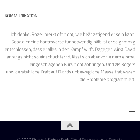
KOMMUNIKATION
Ich denke, Roger merkt oft nicht, wie beängstigend er sein kann.
Sobald er eine Kontroverse für notwendig hält, ist er so grimmig
entschlossen, dass er alles in den Kampf wirft. Dagegen wirkt David
anfangs nicht so einschüchternd, lässt sich aber von einem einmal
eingeschlagenen Kurs nicht abbringen. Und als Rogers
unwiderstehliche Kraft auf Davids unbewegliche Masse traf, waren
die Probleme programmiert.
© 2026 Pulse & Spirit : Pink Floyd Fanbasis. Alle Rechte