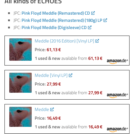
All kinds of ECHOES
JPC:
Pink Floyd Meddle (Remastered) CD
JPC:
Pink Floyd Meddle (Remastered) (180g) LP
JPC:
Pink Floyd Meddle (Digisleeve) CD
Meddle (2016 Edition) [Vinyl LP]
Price:
61,13 €
1 used & new
available from
61,13 €
Meddle [Vinyl LP]
Price:
27,99 €
1 used & new
available from
27,99 €
Meddle
Price:
16,49 €
1 used & new
available from
16,49 €