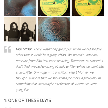
Nick Mason:
There wasn’t any great plan when we did
Meddle
other than it would be a group effort. We weren’t under any
pressure from EMI to release anything. There was no concept. I
don’t think we had anything already written when we went into
studio. After
Ummagumma
and
Atom Heart Mother
, we
thought I suppose that we should maybe make a group album,
something that was maybe a reflection of where we were
going live.
1:
ONE OF THESE DAYS