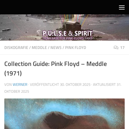
Unter dem Inhalt
DISKOGRAFIE
/
MEDDLE
/
NEWS
/
PINK FLOYD
17
Collection Guide: Pink Floyd – Meddle
(1971)
VON
WERNER
· VERÖFFENTLICHT
30. OKTOBER 2025
· AKTUALISIERT
31.
OKTOBER 2025