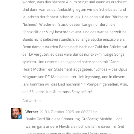
worden, was das nächste Album bringt und wann es erscheint.
Und dann war es da. Andächtig legten wir die Scheibe auf und
lauschten der fantastischen Musik. Und dann auf der Rückseite
“Echoes”! Wieder ein Stück, dessen Länge nur durch die
Kapazität der Vinyl beschränkt war. Und das war seinerzeit bei
Bands nicht selbstverständlich, so lange Stücke einzuspielen.
Denn damals wurden Bands noch nach der Zahl der Stücke auf
der LP vergütet, so dass viele Bands nur 2-3-minütige Songs
spielten. Und unsere Lieblingsband hatte schon mit “Atom
Heart Mother” ein Statement abgegeben. “Echoes – das Opus
Magnum von PF. Mein absoluter Lieblingssong, und in diesem
Jahr konnten wir das Lied nochmal “in Pompeii” genießen. Also,
das 55-Jahre-Jubiläum muss Sony liefern!
Antworten
Werner
31. Oktober 2025 um 08:22 Uhr
Danke Gerd für diese Erinnerung. Großartig! Meddle – das
waren ganz andere Floyds als noch die Jahre davor mir Syd
und danach kamen erst die weiteren Meisterwerke!