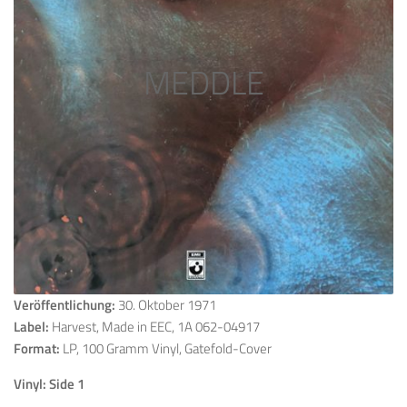
MEDDLE
Veröffentlichung:
30. Oktober 1971
Label:
Harvest, Made in EEC, 1A 062-04917
Format:
LP, 100 Gramm Vinyl, Gatefold-Cover
Vinyl: Side 1