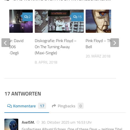
2
15
and Tour: David
Diskografie: Pink Floyd –
Pink Floyd – The Division
25.3.2006
On The Turning Away
Bell
Teatro Degli
(Maxi-Single)
20. MÄRZ 2018
i
8. APRIL 2018
 2026
17 ANTWORTEN
Kommentare
17
Pingbacks
0
AxelSM.
30. Oktober 2025 um 16:53 Uhr
Großartiges Album! Echoes, One of these Days – zeitlose Titel,