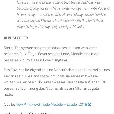
I’m sure that one of the reasons that they did
Echoes
was
because of Roy Harper. They shared management with Roy and
he was a big mate of the band. He was always around and he
was working on
Stormcock
. I’d worked with Roy and I think
played a big part in my being hired for
Meddle
.
ALBUM COVER
Storm Thorgerson hat gesagt, dass dies sein am wenigsten
beliebtes Pink-Floyd-Cover sei: „Ich finde, Meddle ist ein viel
besseres Album als sein Cover“, sagte er.
Das Cover sollte eigentlich eine Nahaufnahme des Hinterteils eines
Pavians sein. Die Band sagte ihm, dass sie etwas mit Wasser
wollten, vielleicht ein Ohr unter Wasser. Das passte auf jeden Fall
besser zur Stimmung des Albums, als es ein Affenanus getan
hätte.
Quelle:
How Pink Floyd made Meddle – Louder 2019