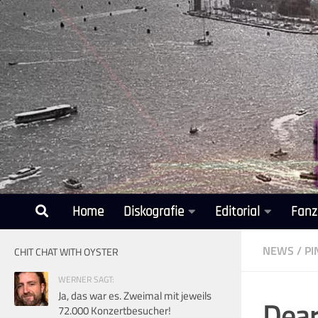
Unter dem Inhalt
Home
Diskografie
Editorial
Fanz
NEWS
/
PI
CHIT CHAT WITH OYSTER
WERNER SAGT:
Ja, das war es. Zweimal mit jeweils
Dear
72.000 Konzertbesucher!