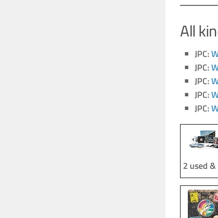
All k
JPC:
W
JPC:
W
JPC:
W
JPC:
W
JPC:
W
2 used &