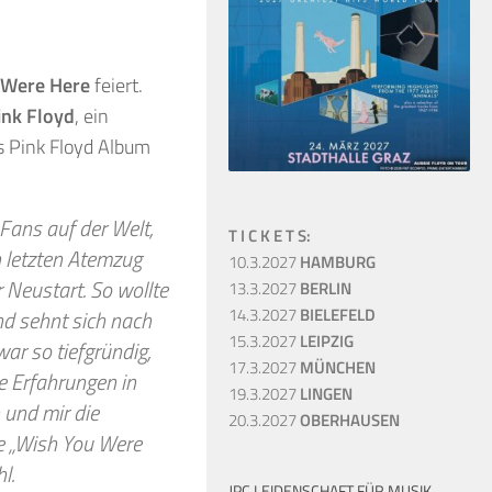
 Were Here
feiert.
ink Floyd
, ein
s Pink Floyd Album
 Fans auf der Welt,
T I C K E T S:
n letzten Atemzug
10.3.2027
HAMBURG
 Neustart. So wollte
13.3.2027
BERLIN
14.3.2027
BIELEFELD
d sehnt sich nach
15.3.2027
LEIPZIG
ar so tiefgründig,
17.3.2027
MÜNCHEN
e Erfahrungen in
19.3.2027
LINGEN
 und mir die
20.3.2027
OBERHAUSEN
e „Wish You Were
l.
JPC LEIDENSCHAFT FÜR MUSIK