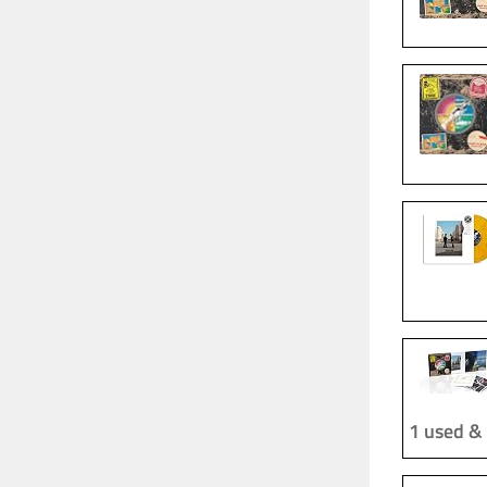
1 used &