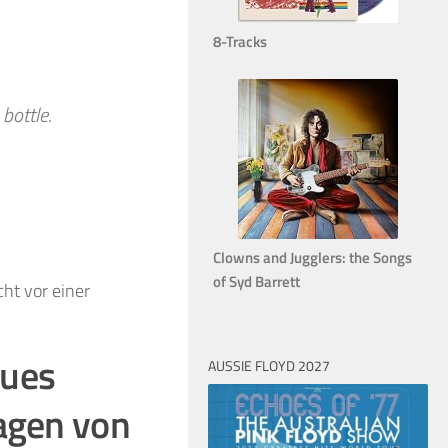
8-Tracks
bottle.
Clowns and Jugglers: the Songs
of Syd Barrett
ht vor einer
eues
AUSSIE FLOYD 2027
agen von