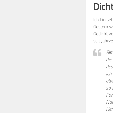
Dich
Ich bin se
Gestern w
Gedicht vo
seit Jahrz
Sim
die
des
ich
etw
so 
For
Nac
Her