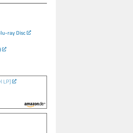
lu-ray Disc
)
l LP]