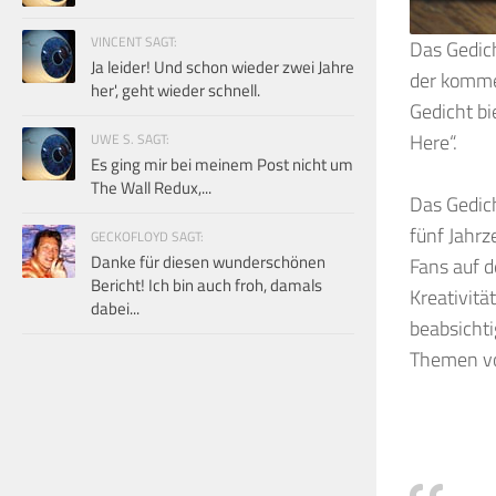
VINCENT SAGT:
Das Gedich
Ja leider! Und schon wieder zwei Jahre
der komme
her', geht wieder schnell.
Gedicht bi
Here“.
UWE S. SAGT:
Es ging mir bei meinem Post nicht um
The Wall Redux,...
Das Gedich
fünf Jahr
GECKOFLOYD SAGT:
Danke für diesen wunderschönen
Fans auf 
Bericht! Ich bin auch froh, damals
Kreativitä
dabei...
beabsichti
Themen vo