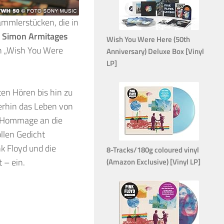
ammlerstücken, die in
.
Simon Armitages
Wish You Were Here (50th
on „Wish You Were
Anniversary) Deluxe Box [Vinyl
LP]
en Hören bis hin zu
erhin das Leben von
e Hommage an die
ollen Gedicht
nk Floyd und die
8-Tracks/180g coloured vinyl
 – ein.
(Amazon Exclusive) [Vinyl LP]