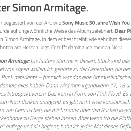
ter Simon Armitage
.
hr begeistert von der Art, wie
Sony Music
50 Jahre Wish You
urde auf ungewöhnliche Weise das Album zelebriert.
Dear P
n Simon Armitage, in dem er beschreibt, wie sehr ihm diese
ehnten am Herzen liegt. Er trifft damit auch meinen Nerv.
on Armitage:
Die lautere Stimme in diesem Stück sind alle
 etwas sagen wollen. Ich gehörte zu der Generation, die de
 Punk miterlebte – für mich war das eine Art musikalischer
 damals alles haben. Dann wird man irgendwann 17, 18 un
as Introspektiverem. Das kam in Form von Pink Floyd. Es w
zum Nachdenken anregend. Es gibt nicht viele künstlerisch
m von Geräuschen, die mir Schauer über den Rücken jagen
kenhaare zu Berge stehen lassen. Aber wenn ich die Platt
e” auflege und sie beginnt, habe ich jedes Mal dieses Gefüh