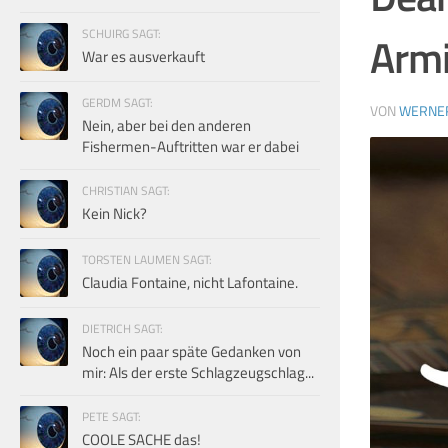
SCHUIRG SAGT:
Armi
War es ausverkauft
GERDM SAGT:
VON
WERNE
Nein, aber bei den anderen
Fishermen-Auftritten war er dabei
CHRISTIAN SAGT:
Kein Nick?
TORSTEN LAUMEN SAGT:
Claudia Fontaine, nicht Lafontaine.
DIETRICH SAGT:
Noch ein paar späte Gedanken von
mir: Als der erste Schlagzeugschlag...
PETE SAGT:
COOLE SACHE das!