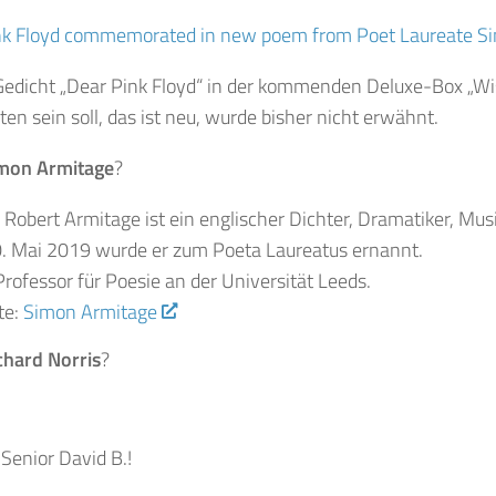
nk Floyd commemorated in new poem from Poet Laureate S
Gedicht „Dear Pink Floyd“ in der kommenden Deluxe-Box „W
ten sein soll, das ist neu, wurde bisher nicht erwähnt.
imon Armitage
?
Robert Armitage ist ein englischer Dichter, Dramatiker, Mu
. Mai 2019 wurde er zum Poeta Laureatus ernannt.
 Professor für Poesie an der Universität Leeds.
te:
Simon Armitage
chard Norris
?
 Senior David B.!