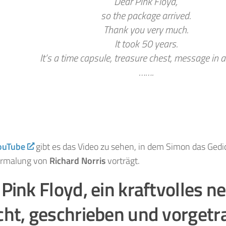
Dear Pink Floyd,
so the package arrived.
Thank you very much.
It took 50 years.
It’s a time capsule, treasure chest, message in a 
…….
ouTube
gibt es das Video zu sehen, in dem Simon das Gedic
ermalung von
Richard Norris
vorträgt.
Pink Floyd, ein kraftvolles n
cht, geschrieben und vorgetr