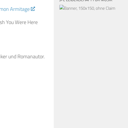
imon Armitage
ish You Were Here
siker und Romanautor.