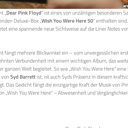
t „
Dear Pink Floyd
“ ist eines von unzähligen besonderen S
nden Deluxe-Box „
Wish You Were Here 50
“ enthalten sind
etet eine spannende neue Sichtweise auf die Liner Notes v
t fängt mehrere Blickwinkel ein – vom unvergesslichen erst
zehnten Verbundenheit mit einem wichtigen Album, das weit
der ganzen Welt begleitet. So wie „Wish You Were Here“ ein
t von
Syd Barrett
ist, ist auch Syds Präsenz in diesem kraftv
gt. Das Gedicht fängt die einzigartige Kraft der Musik von Pi
n „Wish You Were Here“ – Abwesenheit und Vergänglichkeit