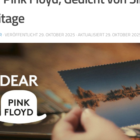
tage
R
· VERÖFFENTLICHT
29. OKTOBER 2025
· AKTUALISIERT
29. OKTOBER 202