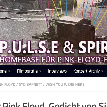
one
Filmografie
Interviews
Konzert-Archiv
NK FLOYD
/
SYD BARRETT
/
WISH YOU WERE HERE
 Pink Floyd, Gedicht von 