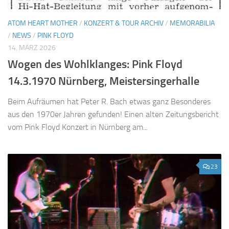
ATOM HEART MOTHER
/
KONZERT & TOUR ARCHIV
/
MEMORABILIA
/
NEWS
/
PINK FLOYD
14. MÄRZ 2026
Wogen des Wohlklanges: Pink Floyd
14.3.1970 Nürnberg, Meistersingerhalle
Beim Aufräumen hat Peter R. Bach etwas ganz Besonderes
aus den 1970er Jahren gefunden! Einen alten Zeitungsbericht
vom Pink Floyd Konzert in Nürnberg am...
23