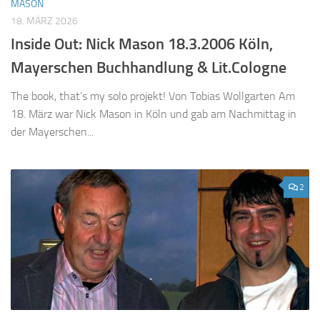
MASON
18. MÄRZ 2026
Inside Out: Nick Mason 18.3.2006 Köln,
Mayerschen Buchhandlung & Lit.Cologne
The book, that’s my solo projekt! Von Tobias Wollgarten Am
18. März war Nick Mason in Köln und gab am Nachmittag in
der Mayerschen...
2