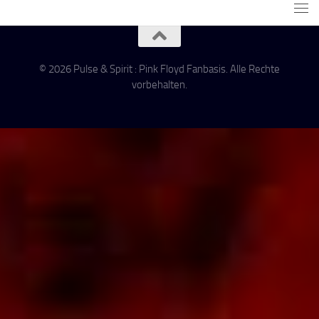
© 2026 Pulse & Spirit : Pink Floyd Fanbasis. Alle Rechte
vorbehalten.