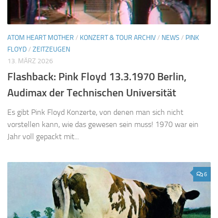
ATOM HEART MOTHER
/
KONZERT & TOUR ARCHIV
/
NEWS
/
PINK
FLOYD
/
ZEITZEUGEN
13. MÄRZ 2026
Flashback: Pink Floyd 13.3.1970 Berlin,
Audimax der Technischen Universität
Es gibt Pink Floyd Konzerte, von denen man sich nicht
vorstellen kann, wie das gewesen sein muss! 1970 war ein
Jahr voll gepackt mit...
6