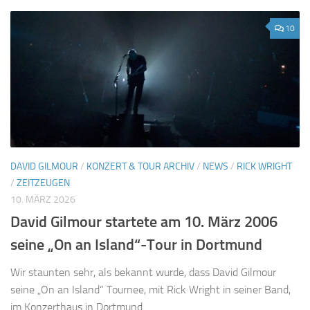
10
DAVID GILMOUR
/
KONZERT & TOUR ARCHIV
/
NEWS
/
RICK WRIGHT
/
ZEITZEUGEN
10. MÄRZ 2026
David Gilmour startete am 10. März 2006
seine „On an Island“-Tour in Dortmund
Wir staunten sehr, als bekannt wurde, dass David Gilmour
seine „On an Island“ Tournee, mit Rick Wright in seiner Band,
im Konzerthaus in Dortmund...