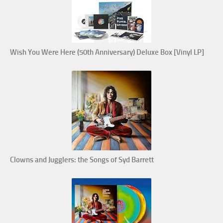
Wish You Were Here (50th Anniversary) Deluxe Box [Vinyl LP]
Clowns and Jugglers: the Songs of Syd Barrett