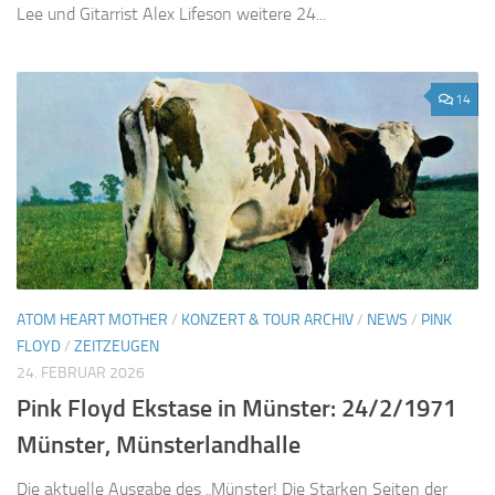
Lee und Gitarrist Alex Lifeson weitere 24...
14
ATOM HEART MOTHER
/
KONZERT & TOUR ARCHIV
/
NEWS
/
PINK
FLOYD
/
ZEITZEUGEN
24. FEBRUAR 2026
Pink Floyd Ekstase in Münster: 24/2/1971
Münster, Münsterlandhalle
Die aktuelle Ausgabe des „Münster! Die Starken Seiten der