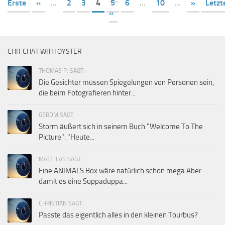
Erste
«
...
2
3
4
5
6
...
10
...
»
Letzt
»
CHIT CHAT WITH OYSTER
THOMAS P. SAGT:
Die Gesichter müssen Spiegelungen von Personen sein,
die beim Fotografieren hinter...
GERDM SAGT:
Storm äußert sich in seinem Buch "Welcome To The
Picture": "Heute...
MATTHIAS SAGT:
Eine ANIMALS Box wäre natürlich schon mega.Aber
damit es eine Suppaduppa...
CHRISTIAN SAGT:
Passte das eigentlich alles in den kleinen Tourbus?