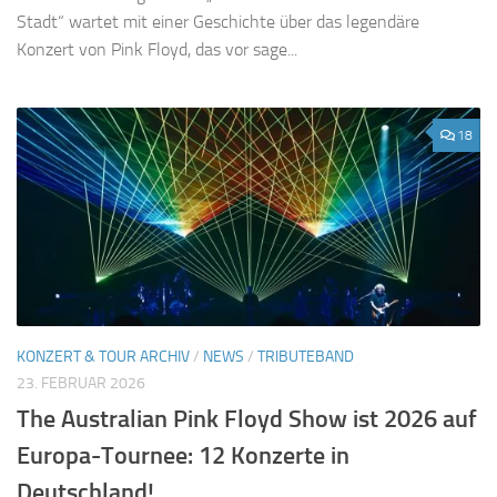
Stadt“ wartet mit einer Geschichte über das legendäre
Konzert von Pink Floyd, das vor sage...
18
KONZERT & TOUR ARCHIV
/
NEWS
/
TRIBUTEBAND
23. FEBRUAR 2026
The Australian Pink Floyd Show ist 2026 auf
Europa-Tournee: 12 Konzerte in
Deutschland!