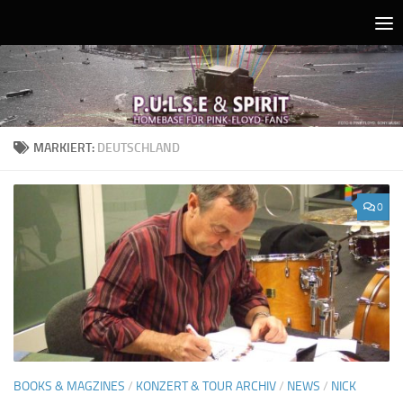
Unter dem Inhalt
MARKIERT:
DEUTSCHLAND
0
BOOKS & MAGZINES
/
KONZERT & TOUR ARCHIV
/
NEWS
/
NICK