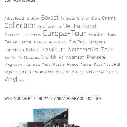
LOST FOR WORDS
Boxset
Cinema
Charity
Aubrey Powell
Birthday
Cambridge
Charts
Collection
Deutschland
Coverversion
Europa-Tour
Exhibition
Fans
Dokumentation
Echoes
Fender
Guy Pratt
Hipgnosis
Festival
Flashback
Gerald Scarfe
Livealbum
Nordamerika-Tour
Italien
Immersion
Politik
Premiere
Polly Samson
Open Air
Phil Manzanera
Rest in Peace
Progressiv
Royal Albert Hall
Radio
Reunion
Psychedelic
Stream
Studio
Soloalbum
Südamerika
Tickets
Steven Wilson
Single
Vinyl
Wien
WISH YOU WERE HERE 50TH ANNIVERSARY DELUXE BOX