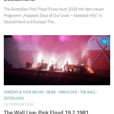
The Australian Pink Floyd Show tourt 2026 mit dem neuen
Programm „Happiest Days of Our Lives – Greatest Hits“ in
Deutschland und Europa! The...
1
KONZERT & TOUR ARCHIV
/
NEWS
/
PINK FLOYD
/
THE WALL
/
ZEITZEUGEN
19. FEBRUAR 2026
The Wall Live: Pink Floyd 19.2.1981