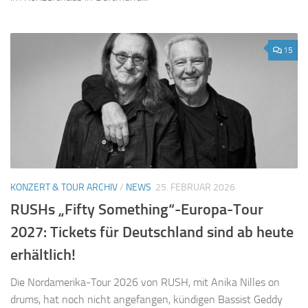
15
KONZERT & TOUR ARCHIV
/
NEWS
25. FEBRUAR 2026
RUSHs „Fifty Something“-Europa-Tour
2027: Tickets für Deutschland sind ab heute
erhältlich!
Die Nordamerika-Tour 2026 von RUSH, mit Anika Nilles on
drums, hat noch nicht angefangen, kündigen Bassist Geddy