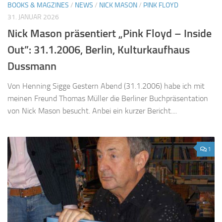
BOOKS & MAGZINES
/
NEWS
/
NICK MASON
/
PINK FLOYD
31. JANUAR 2026
Nick Mason präsentiert „Pink Floyd – Inside
Out”: 31.1.2006, Berlin, Kulturkaufhaus
Dussmann
Von Henning Sigge Gestern Abend (31.1.2006) habe ich mit
meinen Freund Thomas Müller die Berliner Buchpräsentation
von Nick Mason besucht. Anbei ein kurzer Bericht....
1