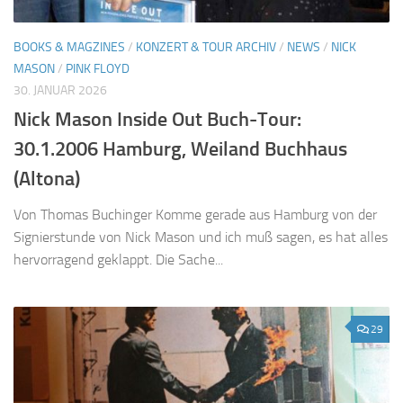
BOOKS & MAGZINES
/
KONZERT & TOUR ARCHIV
/
NEWS
/
NICK
MASON
/
PINK FLOYD
30. JANUAR 2026
Nick Mason Inside Out Buch-Tour:
30.1.2006 Hamburg, Weiland Buchhaus
(Altona)
Von Thomas Buchinger Komme gerade aus Hamburg von der
Signierstunde von Nick Mason und ich muß sagen, es hat alles
hervorragend geklappt. Die Sache...
29