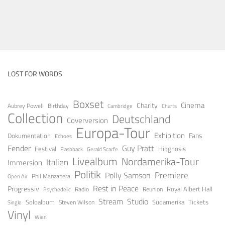
LOST FOR WORDS
Boxset
Cinema
Charity
Aubrey Powell
Birthday
Cambridge
Charts
Collection
Deutschland
Coverversion
Europa-Tour
Exhibition
Fans
Dokumentation
Echoes
Guy Pratt
Fender
Festival
Hipgnosis
Gerald Scarfe
Flashback
Livealbum
Nordamerika-Tour
Italien
Immersion
Politik
Premiere
Polly Samson
Open Air
Phil Manzanera
Rest in Peace
Progressiv
Royal Albert Hall
Radio
Reunion
Psychedelic
Stream
Studio
Soloalbum
Tickets
Südamerika
Steven Wilson
Single
Vinyl
Wien