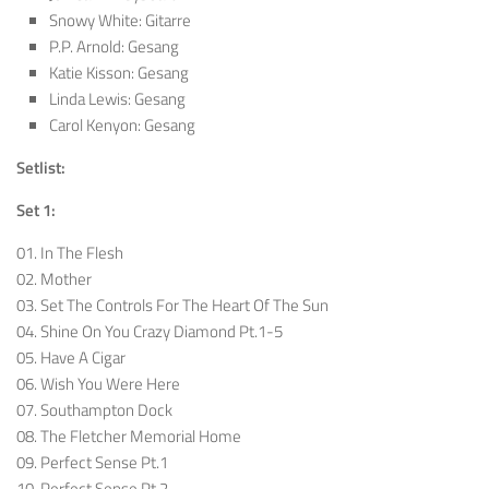
Snowy White: Gitarre
P.P. Arnold: Gesang
Katie Kisson: Gesang
Linda Lewis: Gesang
Carol Kenyon: Gesang
Setlist:
Set 1:
01. In The Flesh
02. Mother
03. Set The Controls For The Heart Of The Sun
04. Shine On You Crazy Diamond Pt.1-5
05. Have A Cigar
06. Wish You Were Here
07. Southampton Dock
08. The Fletcher Memorial Home
09. Perfect Sense Pt.1
10. Perfect Sense Pt.2