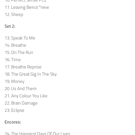
11. Leaving Beirut *new
12. Sheep
Set 2:
13. Speak To Me
14. Breathe
15. On The Run
16. Time
17. Breathe Reprise
18. The Great Gig In The Sky
19. Money
20. Us And Them
21. Any Colour You Like
22. Brain Damage
23. Eclipse
Encores:
24. The Happiest Days Of Our Lives