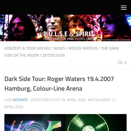
Unter dem Inhalt
KONZERT & TOUR ARCHIV
/
NEWS
/
ROGER WATERS
/
THE DARK
SIDE OF THE MOON
/
ZEITZEUGEN
4
Dark Side Tour: Roger Waters 19.4.2007
Hamburg, Colour-Line Arena
VON
WERNER
· VERÖFFENTLICHT
19. APRIL 2026
· AKTUALISIERT
21.
APRIL 2026