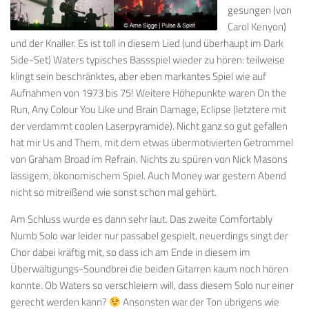
gesungen (von
Carol Kenyon)
und der Knaller. Es ist toll in diesem Lied (und überhaupt im Dark
Side-Set) Waters typisches Bassspiel wieder zu hören: teilweise
klingt sein beschränktes, aber eben markantes Spiel wie auf
Aufnahmen von 1973 bis 75! Weitere Höhepunkte waren On the
Run, Any Colour You Like und Brain Damage, Eclipse (letztere mit
der verdammt coolen Laserpyramide). Nicht ganz so gut gefallen
hat mir Us and Them, mit dem etwas übermotivierten Getrommel
von Graham Broad im Refrain. Nichts zu spüren von Nick Masons
lässigem, ökonomischem Spiel. Auch Money war gestern Abend
nicht so mitreißend wie sonst schon mal gehört.
Am Schluss wurde es dann sehr laut. Das zweite Comfortably
Numb Solo war leider nur passabel gespielt, neuerdings singt der
Chor dabei kräftig mit, so dass ich am Ende in diesem im
Überwältigungs-Soundbrei die beiden Gitarren kaum noch hören
konnte. Ob Waters so verschleiern will, dass diesem Solo nur einer
gerecht werden kann?
Ansonsten war der Ton übrigens wie