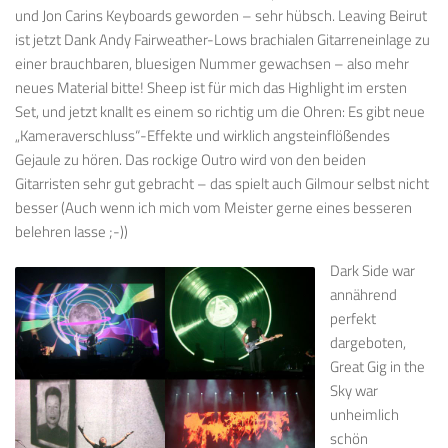
und Jon Carins Keyboards geworden – sehr hübsch. Leaving Beirut
ist jetzt Dank Andy Fairweather-Lows brachialen Gitarreneinlage zu
einer brauchbaren, bluesigen Nummer gewachsen – also mehr
neues Material bitte! Sheep ist für mich das Highlight im ersten
Set, und jetzt knallt es einem so richtig um die Ohren: Es gibt neue
„Kameraverschluss“-Effekte und wirklich angsteinflößendes
Gejaule zu hören. Das rockige Outro wird von den beiden
Gitarristen sehr gut gebracht – das spielt auch Gilmour selbst nicht
besser (Auch wenn ich mich vom Meister gerne eines besseren
belehren lasse ;-))
Dark Side war
annährend
perfekt
dargeboten,
Great Gig in the
Sky war
unheimlich
schön