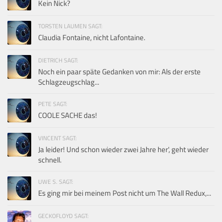
Kein Nick?
TORSTEN LAUMEN SAGT:
Claudia Fontaine, nicht Lafontaine.
DIETRICH SAGT:
Noch ein paar späte Gedanken von mir: Als der erste
Schlagzeugschlag...
PETE SAGT:
COOLE SACHE das!
VINCENT SAGT:
Ja leider! Und schon wieder zwei Jahre her', geht wieder
schnell.
UWE S. SAGT:
Es ging mir bei meinem Post nicht um The Wall Redux,...
GECKOFLOYD SAGT: