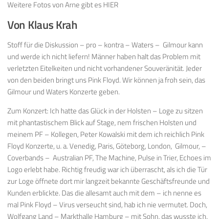
Weitere Fotos von Arne gibt es HIER
Von Klaus Krah
Stoff für die Diskussion – pro – kontra – Waters – Gilmour kann
und werde ich nicht liefern! Männer haben halt das Problem mit
verletzten Eitelkeiten und nicht vorhandener Souveränität. Jeder
von den beiden bringt uns Pink Floyd. Wir können ja froh sein, das
Gilmour und Waters Konzerte geben.
Zum Konzert: Ich hatte das Glück in der Holsten – Loge zu sitzen
mit phantastischem Blick auf Stage, nem frischen Holsten und
meinem PF – Kollegen, Peter Kowalski mit dem ich reichlich Pink
Floyd Konzerte, u. a. Venedig, Paris, Göteborg, London, Gilmour, –
Coverbands – Australian PF, The Machine, Pulse in Trier, Echoes im
Logo erlebt habe. Richtig freudig war ich überrascht, als ich die Tür
zur Loge öffnete dort mir langzeit bekannte Geschäftsfreunde und
Kunden erblickte. Das die allesamt auch mit dem – ich nenne es
mal Pink Floyd – Virus verseucht sind, hab ich nie vermutet. Doch,
Wolfgang Land – Markthalle Hamburg – mit Sohn, das wusste ich.