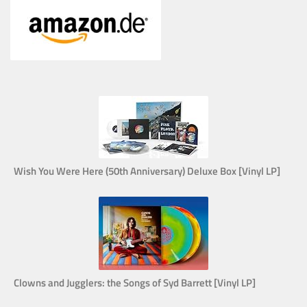
Wish You Were Here (50th Anniversary) Deluxe Box [Vinyl LP]
Clowns and Jugglers: the Songs of Syd Barrett [Vinyl LP]