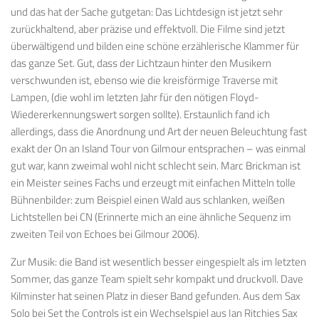
und das hat der Sache gutgetan: Das Lichtdesign ist jetzt sehr
zurückhaltend, aber präzise und effektvoll. Die Filme sind jetzt
überwältigend und bilden eine schöne erzählerische Klammer für
das ganze Set. Gut, dass der Lichtzaun hinter den Musikern
verschwunden ist, ebenso wie die kreisförmige Traverse mit
Lampen, (die wohl im letzten Jahr für den nötigen Floyd-
Wiedererkennungswert sorgen sollte). Erstaunlich fand ich
allerdings, dass die Anordnung und Art der neuen Beleuchtung fast
exakt der On an Island Tour von Gilmour entsprachen – was einmal
gut war, kann zweimal wohl nicht schlecht sein. Marc Brickman ist
ein Meister seines Fachs und erzeugt mit einfachen Mitteln tolle
Bühnenbilder: zum Beispiel einen Wald aus schlanken, weißen
Lichtstellen bei CN (Erinnerte mich an eine ähnliche Sequenz im
zweiten Teil von Echoes bei Gilmour 2006).
Zur Musik: die Band ist wesentlich besser eingespielt als im letzten
Sommer, das ganze Team spielt sehr kompakt und druckvoll. Dave
Kilminster hat seinen Platz in dieser Band gefunden. Aus dem Sax
Solo bei Set the Controls ist ein Wechselspiel aus Ian Ritchies Sax