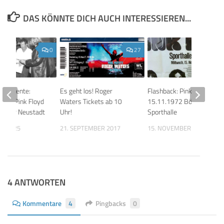
DAS KÖNNTE DICH AUCH INTERESSIEREN...
0
27
 Momente:
Es geht los! Roger
Flashback: Pink Floyd
 bei Pink Floyd
Waters Tickets ab 10
15.11.1972 Böblingen,
Wiener Neustadt
Uhr!
Sporthalle
ST 2025
21. SEPTEMBER 2017
15. NOVEMBER 2025
4 ANTWORTEN
Kommentare
4
Pingbacks
0