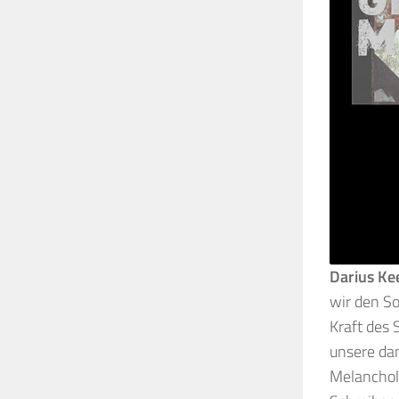
Darius Ke
wir den So
Kraft des 
unsere da
Melancholi