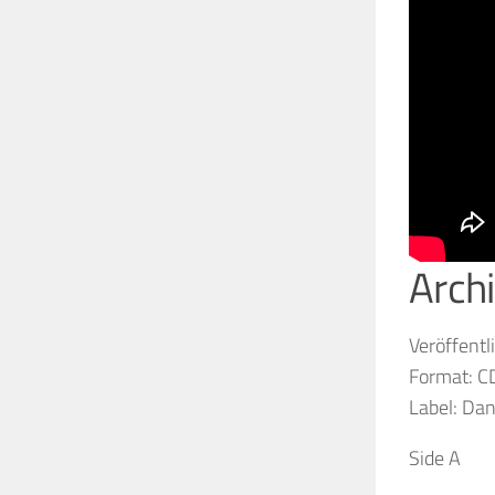
Arch
Veröffentl
Format: CD
Label: Dan
Side A