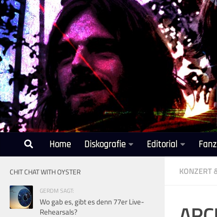
Unter dem Inhalt
Home
Diskografie
Editorial
Fanz
KONZERT 
CHIT CHAT WITH OYSTER
GERDM SAGT:
Wo gab es, gibt es denn 77er Live-
ARCH
Rehearsals?