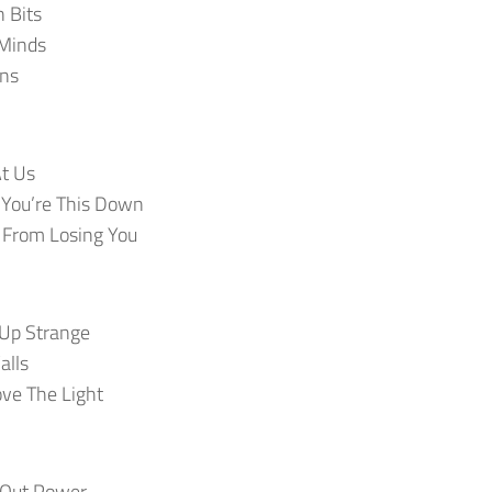
 Bits
 Minds
rns
t Us
You’re This Down
 From Losing You
Up Strange
alls
ve The Light
 Out Power