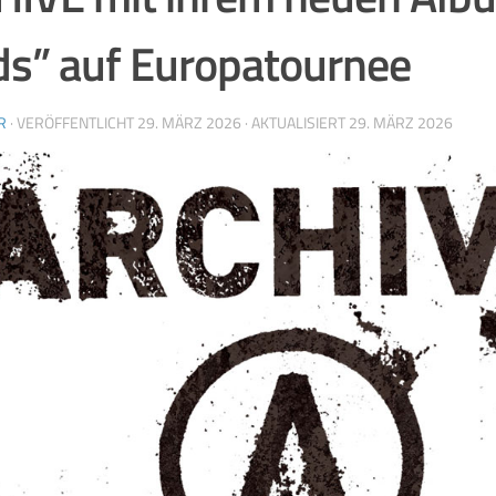
s” auf Europatournee
R
· VERÖFFENTLICHT
29. MÄRZ 2026
· AKTUALISIERT
29. MÄRZ 2026