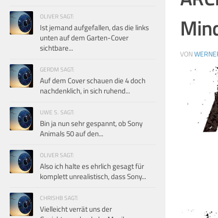
OLIVER SAGT:
Mind
Ist jemand aufgefallen, das die links
unten auf dem Garten-Cover
sichtbare...
VON
WERNE
GERDM SAGT:
Auf dem Cover schauen die 4 doch
nachdenklich, in sich ruhend...
UWE S. SAGT:
Bin ja nun sehr gespannt, ob Sony
Animals 50 auf den...
OLIVER SAGT:
Also ich halte es ehrlich gesagt für
komplett unrealistisch, dass Sony...
CHRISHB SAGT:
Vielleicht verrät uns der