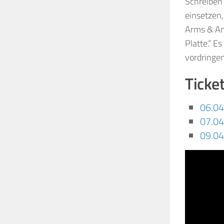
Schreiben
einsetzen,
Arms & Ang
Platte.“ E
vordringen
Ticket
06.0
07.0
09.0