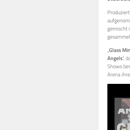
Produzier
aufgenomm
gemischt i
gesammelt
„
Glass Mi
Angels
“, 
Shows bes
Arena ihr