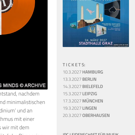
T I C K E T S:
10.3.2027
HAMBURG
13.3.2027
BERLIN
14.3.2027
BIELEFELD
ntstand, nachdem
15.3.2027
LEIPZIG
17.3.2027
MÜNCHEN
und minimalistischen
19.3.2027
LINGEN
ndinium‘ und an
20.3.2027
OBERHAUSEN
hmus mit einer
ls wir mit dem
JPC LEIDENSCHAFT FÜR MUSIK