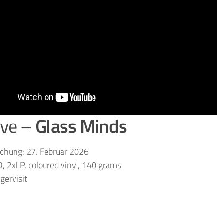
ive –
Glass Minds
ichung: 27. Februar 2026
, 2xLP, coloured vinyl, 140 grams
gervisit