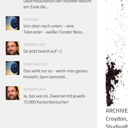
Gesichtsausdruck der Musiker warum
am Ende die...
ROB SAGT:
Von oben nach unten: - eine
Telecaster - weißer Fender Bass...
WERNER SAGT:
Ge jetzt hearst auf :-)
CHRISTIAN SAGT:
Das wirkt nur so - wenn man genau
hinsieht, dann bemerkt...
WERNER SAGT:
Ja, das war es. Zweimal mit jeweils
72.000 Konzertbesucher!
ARCHIVE, 
Croydon,
Studioal