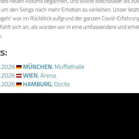
 des neuen Albums begannen, und wollte Blechbläser als zu
 um den Songs noch mehr Emotion zu verleihen. Unser letzte
els‘ war im Rückblick aufgrund der ganzen Covid-Erfahrung
s fühlt sich an, als würden wir in eine umfassendere und er
.
s:
4.2026
MÜNCHEN
, Muffathalle
4.2026
WIEN
, Arena
4.2026
HAMBURG
, Docks