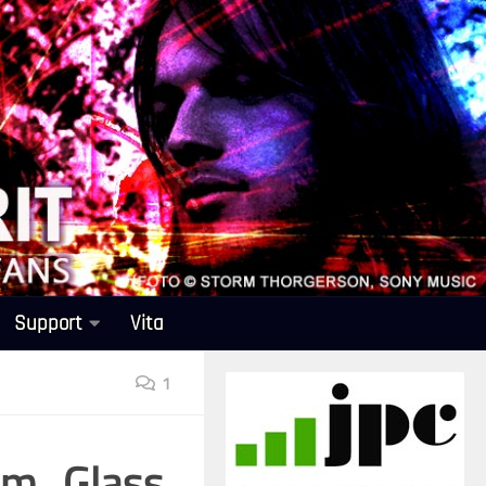
Support
Vita
1
um „Glass