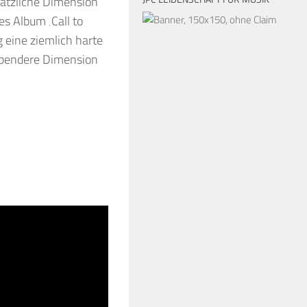
sätzliche Dimension
s Album ‚Call to
 eine ziemlich harte
hebendere Dimension