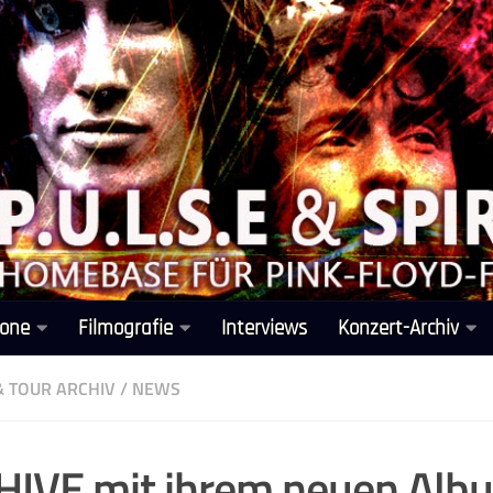
one
Filmografie
Interviews
Konzert-Archiv
& TOUR ARCHIV
/
NEWS
IVE mit ihrem neuen Alb