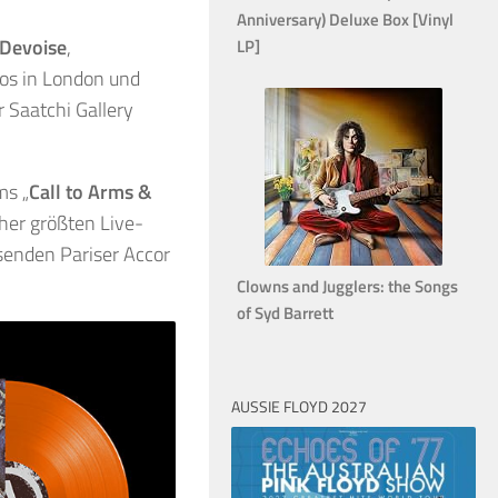
Anniversary) Deluxe Box [Vinyl
Devoise
,
LP]
os in London und
 Saatchi Gallery
ms „
Call to Arms &
sher größten Live-
senden Pariser Accor
Clowns and Jugglers: the Songs
of Syd Barrett
AUSSIE FLOYD 2027