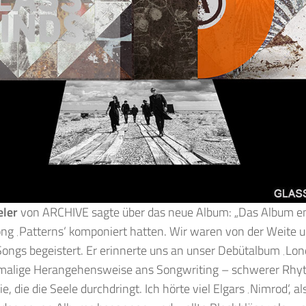
eler
von ARCHIVE sagte über das neue Album: „Das Album e
ng ‚Patterns‘ komponiert hatten. Wir waren von der Weite 
Songs begeistert. Er erinnerte uns an unser Debütalbum ‚Lo
malige Herangehensweise ans Songwriting – schwerer Rhyt
e, die die Seele durchdringt. Ich hörte viel Elgars ‚Nimrod‘, a