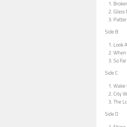
Broken
Glass
Patte
Side B
Look A
When 
So Far
Side C
Wake 
City W
The Lo
Side D
Shine