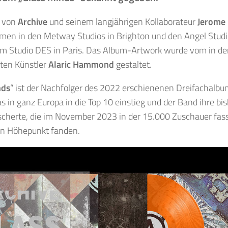
t von
Archive
und seinem langjährigen Kollaborateur
Jerome 
en in den Metway Studios in Brighton und den Angel Studi
m Studio DES in Paris. Das Album-Artwork wurde vom in der
en Künstler
Alaric Hammond
gestaltet.
nds
“ ist der Nachfolger des 2022 erschienenen Dreifachalbu
das in ganz Europa in die Top 10 einstieg und der Band ihre bi
cherte, die im November 2023 in der 15.000 Zuschauer fas
en Höhepunkt fanden.