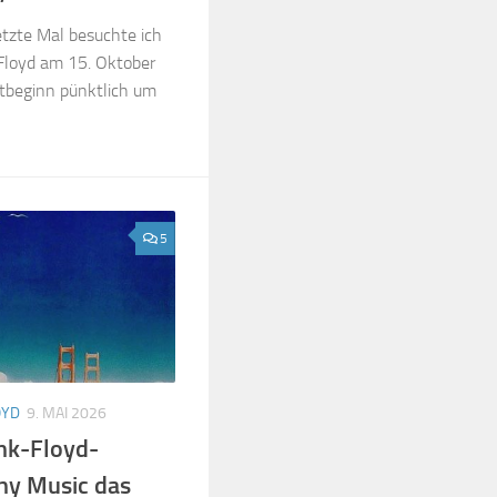
tzte Mal besuchte ich
 Floyd am 15. Oktober
rtbeginn pünktlich um
5
OYD
9. MAI 2026
ink-Floyd-
ny Music das