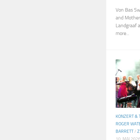
Von Bas Sw
and Mother’s
Landgraaf a
more...
KONZERT & 
ROGER WAT
BARRETT
/
Z
10. MAI 202