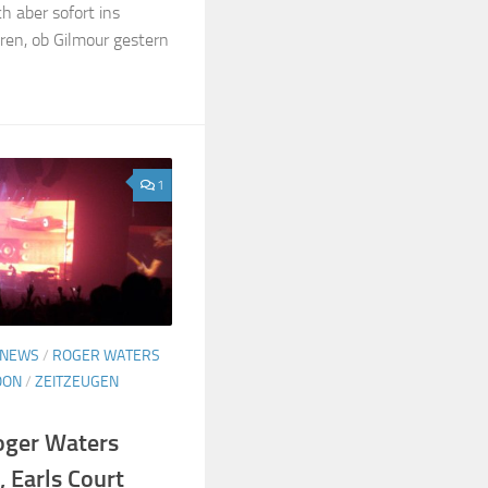
h aber sofort ins
eren, ob Gilmour gestern
1
NEWS
/
ROGER WATERS
OON
/
ZEITZEUGEN
oger Waters
 Earls Court