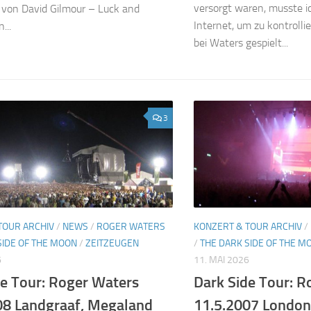
versorgt waren, musste ic
von David Gilmour – Luck and
Internet, um zu kontrolli
...
bei Waters gespielt...
3
TOUR ARCHIV
/
NEWS
/
ROGER WATERS
KONZERT & TOUR ARCHIV
/
SIDE OF THE MOON
/
ZEITZEUGEN
/
THE DARK SIDE OF THE M
6
11. MAI 2026
de Tour: Roger Waters
Dark Side Tour: R
08 Landgraaf, Megaland
11.5.2007 London,