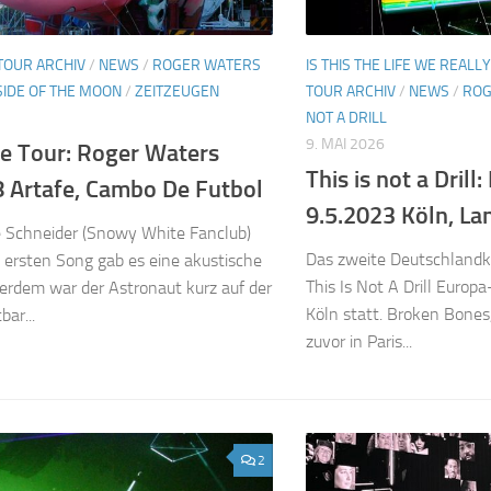
TOUR ARCHIV
/
NEWS
/
ROGER WATERS
IS THIS THE LIFE WE REALL
SIDE OF THE MOON
/
ZEITZEUGEN
TOUR ARCHIV
/
NEWS
/
ROG
NOT A DRILL
9. MAI 2026
de Tour: Roger Waters
This is not a Dril
8 Artafe, Cambo De Futbol
9.5.2023 Köln, La
 Schneider (Snowy White Fanclub)
Das zweite Deutschlandk
ersten Song gab es eine akustische
This Is Not A Drill Europ
rdem war der Astronaut kurz auf der
Köln statt. Broken Bones
ar...
zuvor in Paris...
2