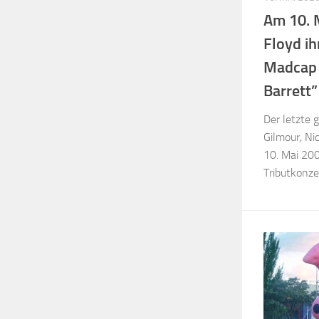
Am 10. M
Floyd ih
Madcap 
Barrett”
Der letzte 
Gilmour, N
10. Mai 20
Tributkonzert