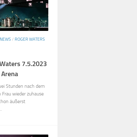
NEWS
/
ROGER WATERS
 Waters 7.5.2023
 Arena
wei Stunden nach dem
n Frau wieder zuhause
hon äußerst
.