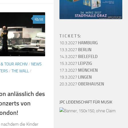
58
T I C K E T S:
10.3.2027
HAMBURG
13.3.2027
BERLIN
14.3.2027
BIELEFELD
15.3.2027
LEIPZIG
 & TOUR ARCHIV
/
NEWS
17.3.2027
MÜNCHEN
TERS
/
THE WALL
/
19.3.2027
LINGEN
20.3.2027
OBERHAUSEN
n anlässlich des
onzerts von
JPC LEIDENSCHAFT FÜR MUSIK
London!
 nachdem die Kinder