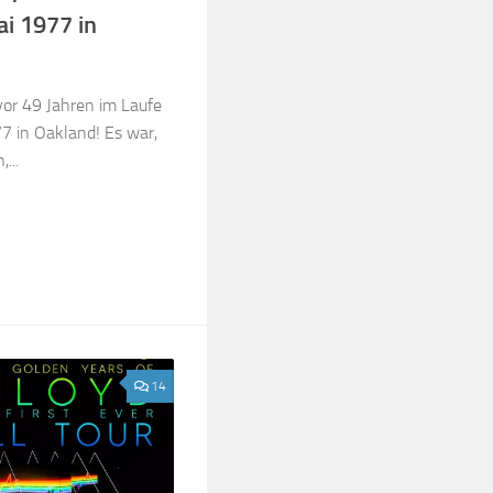
i 1977 in
vor 49 Jahren im Laufe
77 in Oakland! Es war,
...
14