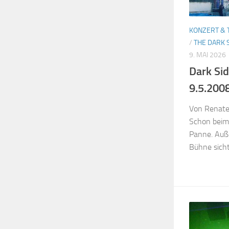
KONZERT & 
/
THE DARK 
9. MAI 2026
Dark Si
9.5.200
Von Renate
Schon beim 
Panne. Auße
Bühne sichtb