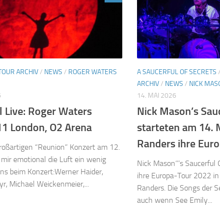
TOUR ARCHIV
/
NEWS
/
ROGER WATERS
A SAUCERFUL OF SECRETS
ARCHIV
/
NEWS
/
NICK MAS
6
14. MAI 2026
l Live: Roger Waters
Nick Mason’s Sauc
11 London, O2 Arena
starteten am 14. 
Randers ihre Eur
oßartigen “Reunion” Konzert am 12.
 mir emotional die Luft ein wenig
Nick Mason‘’’s Saucerful 
ns beim Konzert:Werner Haider,
ihre Europa-Tour 2022 in
r, Michael Weickenmeier,...
Randers. Die Songs der Set
auch wenn See Emily...