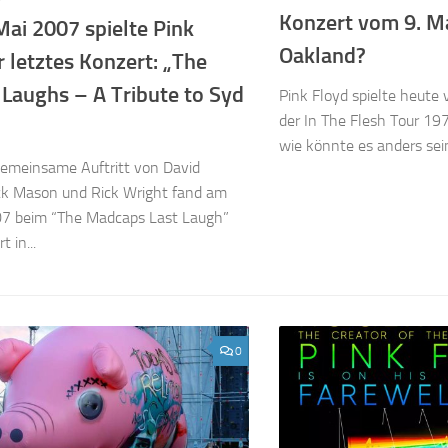
Konzert vom 9. Ma
ai 2007 spielte Pink
Oakland?
r letztes Konzert: „The
Laughs – A Tribute to Syd
Pink Floyd spielte heute 
der In The Flesh Tour 19
wie könnte es anders sein,
gemeinsame Auftritt von David
ick Mason und Rick Wright fand am
07 beim “The Madcaps Last Laugh”
 in...
0