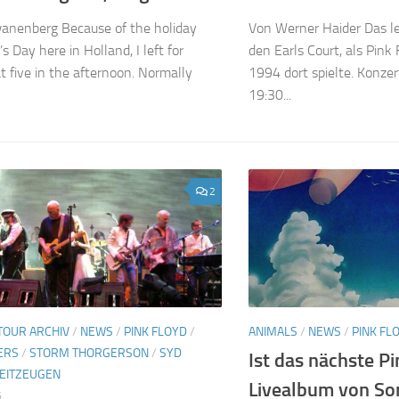
anenberg Because of the holiday
Von Werner Haider Das le
 Day here in Holland, I left for
den Earls Court, als Pink
t five in the afternoon. Normally
1994 dort spielte. Konze
19:30...
2
TOUR ARCHIV
/
NEWS
/
PINK FLOYD
/
ANIMALS
/
NEWS
/
PINK FL
ERS
/
STORM THORGERSON
/
SYD
Ist das nächste P
EITZEUGEN
Livealbum von So
6