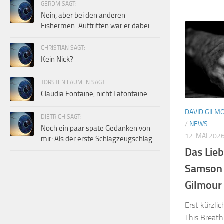
GERDM SAGT:
Nein, aber bei den anderen
Fishermen-Auftritten war er dabei
CHRISTIAN SAGT:
Kein Nick?
TORSTEN LAUMEN SAGT:
Claudia Fontaine, nicht Lafontaine.
DAVID GILM
DIETRICH SAGT:
/
NEWS
Noch ein paar späte Gedanken von
12. MAI 202
mir: Als der erste Schlagzeugschlag...
Das Lieb
Samson 
Gilmour
Erst kürzli
This Breath