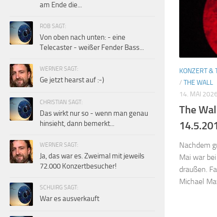
am Ende die...
ROB SAGT:
Von oben nach unten: - eine
Telecaster - weißer Fender Bass...
WERNER SAGT:
KONZERT & 
Ge jetzt hearst auf :-)
/
THE WALL
14. MAI 202
CHRISTIAN SAGT:
The Wal
Das wirkt nur so - wenn man genau
hinsieht, dann bemerkt...
14.5.20
Nachdem gr
WERNER SAGT:
Ja, das war es. Zweimal mit jeweils
Mai war bei
72.000 Konzertbesucher!
draußen. Fa
Michael May
SCHUIRG SAGT:
War es ausverkauft