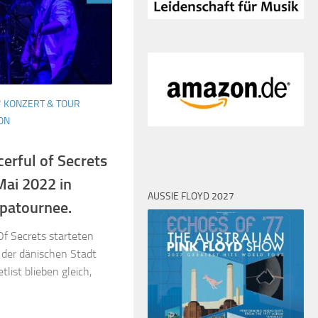
/
KONZERT & TOUR
ON
erful of Secrets
Mai 2022 in
AUSSIE FLOYD 2027
opatournee.
Of Secrets starteten
 der dänischen Stadt
list blieben gleich,