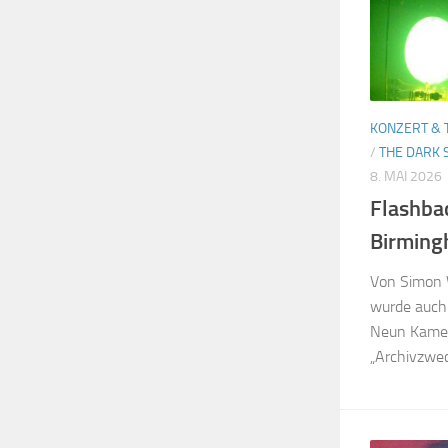
KONZERT & 
/
THE DARK 
8. MAI 2026
Flashba
Birmin
Von Simon 
wurde auch 
Neun Kamer
„Archivzweck