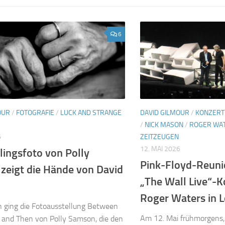
6
OUR
/
FOTOGRAFIE
/
LUCK AND STRANGE
DAVID GILMOUR
/
KONZERT
/
NICK MASON
/
ROGER WA
6
ZEITZEUGEN
12. MAI 2026
lingsfoto von Polly
Pink-Floyd-Reunio
zeigt die Hände von David
„The Wall Live“-K
Roger Waters in 
ch ging die Fotoausstellung Between
Am 12. Mai frühmorgens,
 and Then von Polly Samson, die den