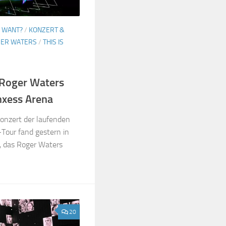
Y WANT?
/
KONZERT &
ER WATERS
/
THIS IS
l: Roger Waters
nxess Arena
onzert der laufenden
a-Tour fand gestern in
, das Roger Waters
20