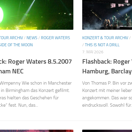
TOUR ARCHIV
/
NEWS
/
ROGER WATERS
KONZERT & TOUR ARCHIV
/
SIDE OF THE MOON
/
THIS IS NOT A DRILL
7. MAI 2026
ck: Roger Waters 8.5.2007
Flashback: Roger
gham NEC
Hamburg, Barclay
Wimpenny Wie schon in Manchester
Von Thomas P. Bin vor z
in Birmingham das Konzert gefilmt.
Konzert mit meiner liebe
as hielten das Geschehen für
angekommen. Das war sc
e“ fest. Nun, das...
eindrucksvoll. Sowohl für..