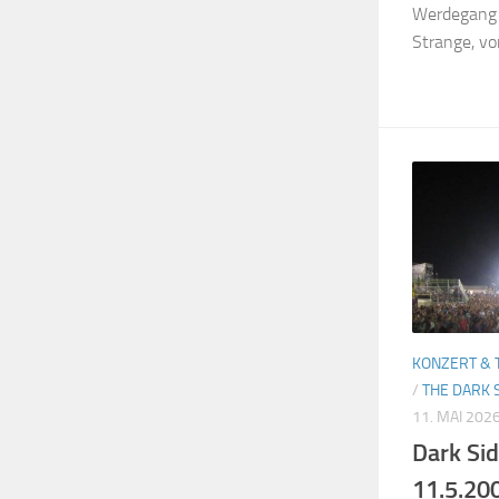
Werdegang 
Strange, von
KONZERT & 
/
THE DARK 
11. MAI 202
Dark Si
11.5.20