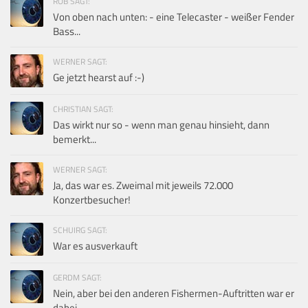
ROB SAGT:
Von oben nach unten: - eine Telecaster - weißer Fender
Bass...
WERNER SAGT:
Ge jetzt hearst auf :-)
CHRISTIAN SAGT:
Das wirkt nur so - wenn man genau hinsieht, dann
bemerkt...
WERNER SAGT:
Ja, das war es. Zweimal mit jeweils 72.000
Konzertbesucher!
SCHUIRG SAGT:
War es ausverkauft
GERDM SAGT:
Nein, aber bei den anderen Fishermen-Auftritten war er
dabei