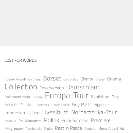
LOST FOR WORDS
Boxset
Cinema
Charity
Aubrey Powell
Birthday
Cambridge
Charts
Collection
Deutschland
Coverversion
Europa-Tour
Exhibition
Fans
Dokumentation
Echoes
Fender
Guy Pratt
Festival
Hipgnosis
Gerald Scarfe
Flashback
Livealbum
Nordamerika-Tour
Italien
Immersion
Politik
Premiere
Polly Samson
Open Air
Phil Manzanera
Rest in Peace
Progressiv
Royal Albert Hall
Radio
Reunion
Psychedelic