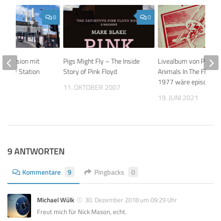
8
0
otosession mit
Pigs Might Fly – The Inside
Livealbum von Pink Fl
Power Station
Story of Pink Floyd
Animals In The Flesh-
1977 wäre episch
19
11. OKTOBER 2007
19. JUNI 2021
9 ANTWORTEN
Kommentare
9
Pingbacks
0
Michael Wülk
30. Dezember 2018 um 09:29 Uhr
Freut mich für Nick Mason, echt.