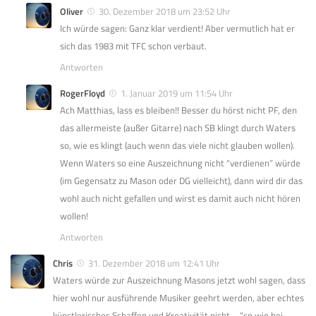
Oliver
30. Dezember 2018 um 23:52 Uhr
Ich würde sagen: Ganz klar verdient! Aber vermutlich hat er
sich das 1983 mit TFC schon verbaut.
Antworten
RogerFloyd
1. Januar 2019 um 11:54 Uhr
Ach Matthias, lass es bleiben!! Besser du hörst nicht PF, den
das allermeiste (außer Gitarre) nach SB klingt durch Waters
so, wie es klingt (auch wenn das viele nicht glauben wollen).
Wenn Waters so eine Auszeichnung nicht “verdienen” würde
(im Gegensatz zu Mason oder DG vielleicht), dann wird dir das
wohl auch nicht gefallen und wirst es damit auch nicht hören
wollen!
Antworten
Chris
31. Dezember 2018 um 12:41 Uhr
Waters würde zur Auszeichnung Masons jetzt wohl sagen, dass
hier wohl nur ausführende Musiker geehrt werden, aber echtes
künstlerisches Schaffen und Kreativität nicht – “so wie bei