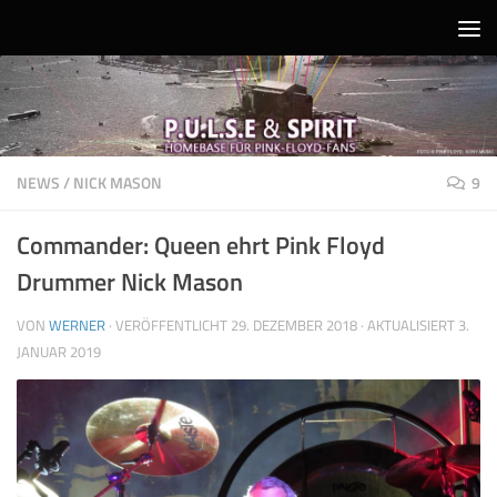
Unter dem Inhalt
NEWS
/
NICK MASON
9
Commander: Queen ehrt Pink Floyd
Drummer Nick Mason
VON
WERNER
· VERÖFFENTLICHT
29. DEZEMBER 2018
· AKTUALISIERT
3.
JANUAR 2019