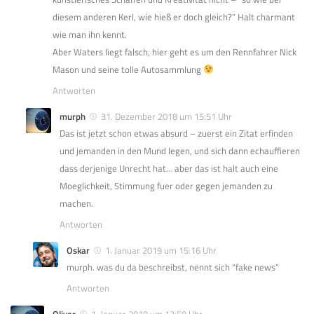
diesem anderen Kerl, wie hieß er doch gleich?” Halt charmant
wie man ihn kennt.
Aber Waters liegt falsch, hier geht es um den Rennfahrer Nick
Mason und seine tolle Autosammlung
Antworten
murph
31. Dezember 2018 um 15:51 Uhr
Das ist jetzt schon etwas absurd – zuerst ein Zitat erfinden
und jemanden in den Mund legen, und sich dann echauffieren
dass derjenige Unrecht hat… aber das ist halt auch eine
Moeglichkeit, Stimmung fuer oder gegen jemanden zu
machen.
Antworten
Oskar
1. Januar 2019 um 15:16 Uhr
murph. was du da beschreibst, nennt sich “fake news”
Antworten
Oliver
1. Januar 2019 um 12:59 Uhr