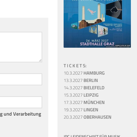
T I C K E T S:
10.3.2027
HAMBURG
13.3.2027
BERLIN
14.3.2027
BIELEFELD
15.3.2027
LEIPZIG
17.3.2027
MÜNCHEN
19.3.2027
LINGEN
ng und Verarbeitung
20.3.2027
OBERHAUSEN
JPC LEIDENSCHAFT FÜR MUSIK