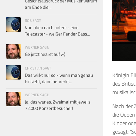
Gesichtsausdruck der Musiker warum
am Ende die...
ROB SAGT:
Von oben nach unten: - eine
Telecaster - weißer Fender Bass...
WERNER SAGT:
Ge jetzt hearst auf :-)
CHRISTIAN SAGT:
Königin El
Das wirkt nur so - wenn man genau
hinsieht, dann bemerkt...
des Britis
musikalisc
WERNER SAGT:
Ja, das war es. Zweimal mit jeweils
Nach der 
72.000 Konzertbesucher!
die Queen 
Kinder ode
gesagt: ‘S