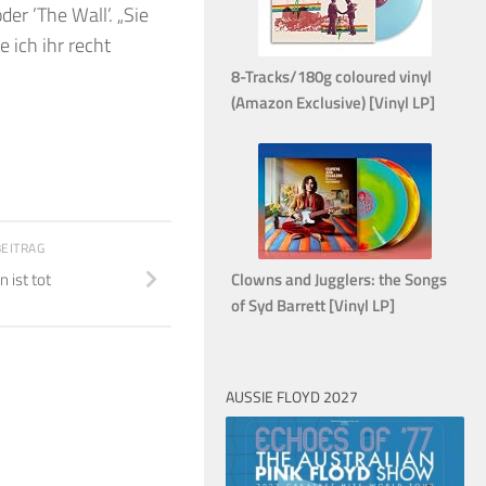
er ’The Wall’. „Sie
 ich ihr recht
8-Tracks/180g coloured vinyl
(Amazon Exclusive) [Vinyl LP]
BEITRAG
Clowns and Jugglers: the Songs
 ist tot
of Syd Barrett [Vinyl LP]
AUSSIE FLOYD 2027