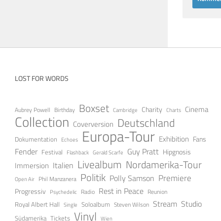
LOST FOR WORDS
Boxset
Cinema
Charity
Aubrey Powell
Birthday
Cambridge
Charts
Collection
Deutschland
Coverversion
Europa-Tour
Exhibition
Fans
Dokumentation
Echoes
Fender
Guy Pratt
Festival
Hipgnosis
Gerald Scarfe
Flashback
Livealbum
Nordamerika-Tour
Italien
Immersion
Politik
Premiere
Polly Samson
Open Air
Phil Manzanera
Rest in Peace
Progressiv
Radio
Reunion
Psychedelic
Stream
Studio
Soloalbum
Royal Albert Hall
Steven Wilson
Single
Vinyl
Tickets
Südamerika
Wien