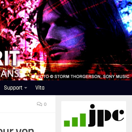
Support
Vita
0
our von