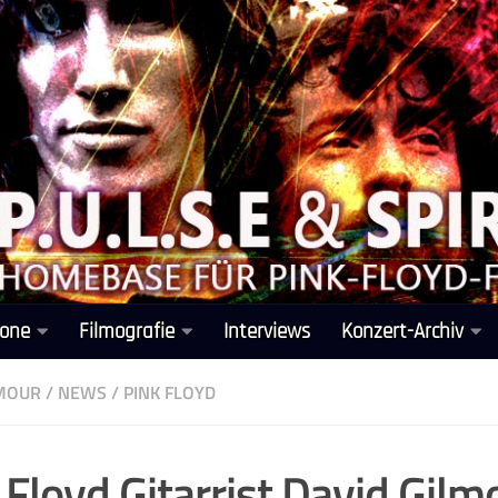
one
Filmografie
Interviews
Konzert-Archiv
LMOUR
/
NEWS
/
PINK FLOYD
 Floyd Gitarrist David Gilm