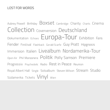
LOST FOR WORDS
Boxset
Cinema
Charity
Aubrey Powell
Birthday
Cambridge
Charts
Collection
Deutschland
Coverversion
Europa-Tour
Exhibition
Fans
Dokumentation
Echoes
Fender
Guy Pratt
Festival
Hipgnosis
Gerald Scarfe
Flashback
Livealbum
Nordamerika-Tour
Italien
Immersion
Politik
Premiere
Polly Samson
Open Air
Phil Manzanera
Rest in Peace
Progressiv
Radio
Reunion
Psychedelic
Stream
Studio
Soloalbum
Royal Albert Hall
Steven Wilson
Single
Vinyl
Tickets
Südamerika
Wien