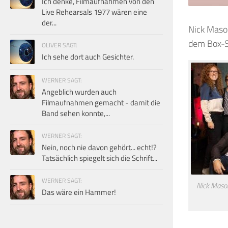
Ich denke, Filmaufnahmen von den
Live Rehearsals 1977 wären eine
der...
Nick Maso
dem Box-Se
OLIVER SAGT:
Ich sehe dort auch Gesichter.
WERNER SAGT:
Angeblich wurden auch
Filmaufnahmen gemacht - damit die
Band sehen konnte,...
WERNER SAGT:
Nein, noch nie davon gehört... echt!?
Tatsächlich spiegelt sich die Schrift...
WERNER SAGT:
Nick Mason
Das wäre ein Hammer!