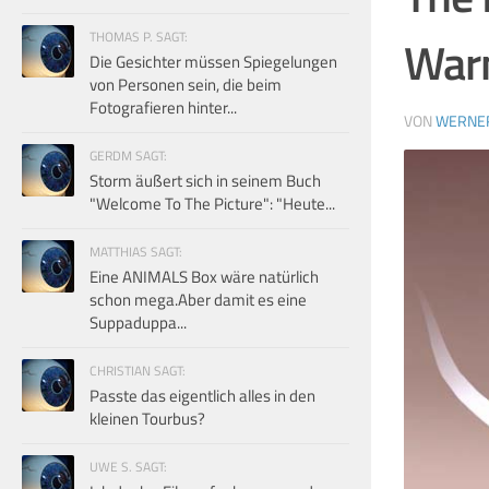
THOMAS P. SAGT:
Warn
Die Gesichter müssen Spiegelungen
von Personen sein, die beim
Fotografieren hinter...
VON
WERNE
GERDM SAGT:
Storm äußert sich in seinem Buch
"Welcome To The Picture": "Heute...
MATTHIAS SAGT:
Eine ANIMALS Box wäre natürlich
schon mega.Aber damit es eine
Suppaduppa...
CHRISTIAN SAGT:
Passte das eigentlich alles in den
kleinen Tourbus?
UWE S. SAGT: