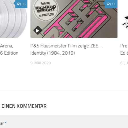
36
11
 Arena,
P&S Hausmeister Film zeigt: ZEE –
Pre
6 Edition
Identity (1984, 2019)
Edi
9. MAI 2020
6. J
E EINEN KOMMENTAR
ar
*