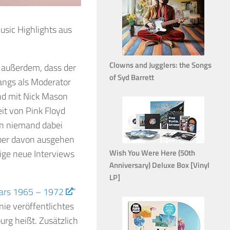
sic Highlights aus
Clowns and Jugglers: the Songs
 außerdem, dass der
of Syd Barrett
Bangs als Moderator
nd mit Nick Mason
it von Pink Floyd
on niemand dabei
aber davon ausgehen
ige neue Interviews
Wish You Were Here (50th
Anniversary) Deluxe Box [Vinyl
LP]
ears 1965 – 1972
”
nie veröffentlichtes
urg heißt. Zusätzlich