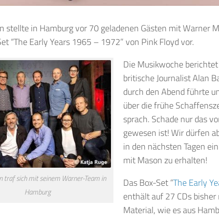
n stellte in Hamburg vor 70 geladenen Gästen mit Warner Mu
t “The Early Years 1965 – 1972” von Pink Floyd vor.
Die Musikwoche berichtet
britische Journalist Alan 
durch den Abend führte u
über die frühe Schaffensze
sprach. Schade nur das v
gewesen ist! Wir dürfen 
in den nächsten Tagen ein
mit Mason zu erhalten!
 traf sich mit seinem Warner-Team in
Das Box-Set “
The Early Y
Hamburg
enthält auf 27 CDs bisher 
Material, wie es aus Hamb