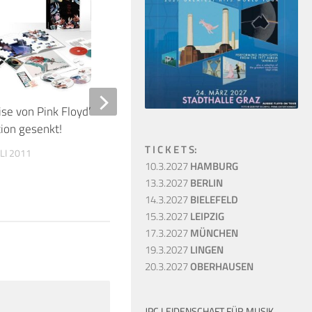
6
ise von Pink Floyd’s Immersion
David Gilmour über Li
tion gesenkt!
Maximus & Luck and S
T I C K E T S:
sowie bahnbrechende 
ULI 2011
10.3.2027
HAMBURG
Solo-Konzerte!
13.3.2027
BERLIN
15. AUGUST 2025
14.3.2027
BIELEFELD
15.3.2027
LEIPZIG
17.3.2027
MÜNCHEN
19.3.2027
LINGEN
20.3.2027
OBERHAUSEN
JPC LEIDENSCHAFT FÜR MUSIK