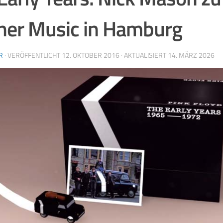
er Music in Hamburg
R
· VERÖFFENTLICHT
12. OKTOBER 2016
· AKTUALISIERT
14. MÄRZ 2026