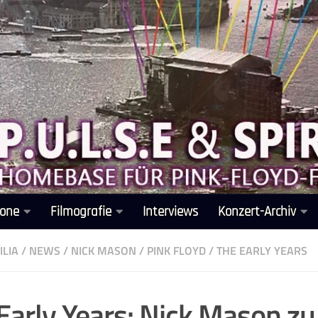
one
Filmografie
Interviews
Konzert-Archiv
LIA
/
NEWS
/
NICK MASON
/
PINK FLOYD
/
THE EARLY YEARS
Early Years: Nick Mason zu