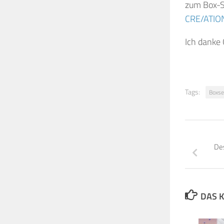
zum Box-S
CRE/ATIO
Ich danke 
Tags:
Boxse
Des
DAS K