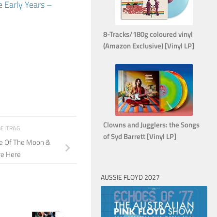
 Early Years –
8-Tracks/180g coloured vinyl
(Amazon Exclusive) [Vinyl LP]
Clowns and Jugglers: the Songs
BEITRAG
of Syd Barrett [Vinyl LP]
de Of The Moon &
re Here
AUSSIE FLOYD 2027