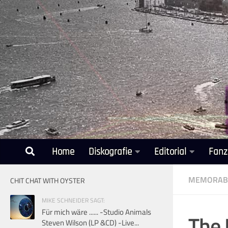
Unter dem Inhalt
Home
Diskografie
Editorial
Fanz
MEMORABI
CHIT CHAT WITH OYSTER
MIKE SCHNEIDER SAGT:
Für mich wäre ...... -Studio Animals
The 
Steven Wilson (LP &CD) -Live...