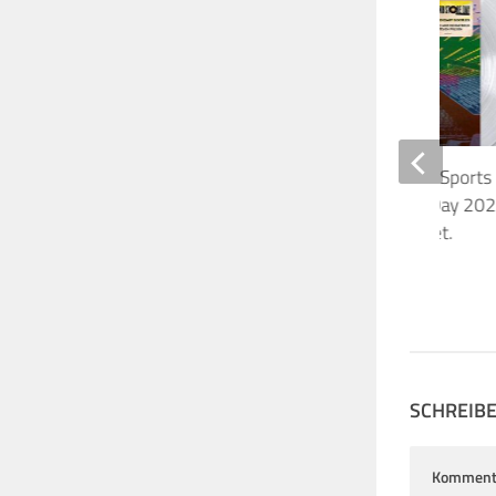
Pink Floyd „Live at LA Sports
1975” Record Store Day 202
als 4-LP und 2-CD-Set.
4. FEBRUAR 2026
SCHREIB
Komment