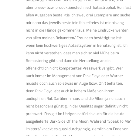
aber press- bzw. produktionstechnisch katastrophal. Von fast
allen Ausgaben bestell(t)e ich zwei, drei Exemplare und suche
mir dann das jeweils beste (ein fehlerfreies ist mir bislang
nicht in die Hände gekommen) aus. Meine Eindrücke werden
von allen meinen Bekannten/ Freunden bestätigt; selbst
wenn kein hochwertiges Abtastsystem in Benutzung ist. Ich
kann nicht verstehen, dass man sich so viel Mühe beim
Remastering gibt und dann die Herstellung an ein
offensichtlich nicht kompetentes Presswerk vergibt. Wer
auch immer im Management von Pink Floyd oder Warner
müsste doch auch so etwas im Auge (bzw. Ohr) behalten,
denn Pink Floyd lebt auch in hohem Maße von ihrem
audiophilen Ruf. Darüber hinaus sind die Alben ja nun auch
nicht besonders günstig, in der Qualität sogar definitiv nicht
preiswert. Das gilt im Übrigen natürlich auch für die heute
ausgelieferte Dark Side Of The Moon: Während “Speak To Me”
knistert/ knackt es quasi durchgängig, ziemlich am Ende von