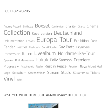
LOST FOR WORDS
Boxset
Cinema
Charity
Aubrey Powell
Birthday
Cambridge
Charts
Collection
Deutschland
Coverversion
Europa-Tour
Exhibition
Fans
Dokumentation
Echoes
Fender
Guy Pratt
Festival
Hipgnosis
Gerald Scarfe
Flashback
Livealbum
Nordamerika-Tour
Italien
Immersion
Politik
Premiere
Polly Samson
Open Air
Phil Manzanera
Rest in Peace
Progressiv
Royal Albert Hall
Radio
Reunion
Psychedelic
Stream
Studio
Soloalbum
Tickets
Südamerika
Steven Wilson
Single
Vinyl
Wien
WISH YOU WERE HERE 50TH ANNIVERSARY DELUXE BOX