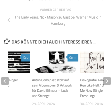
VORHERIGER BEITRAG
The Early Years: Nick Mason zu Gast bei Warner Music in
Hamburg
DAS KÖNNTE DICH AUCH INTERESSIEREN...
2
11
tzung: Roger
Anton Corbijn ist stolz auf
Diskografie: Pink Floy
éjà Vu
sein Albumcover & Artwork
Run Like Hell / Don’t 
für David Gilmour – Luck
Me Now (Single, Schw
17
and Strange
Pressung)
29. APRIL 2024
30. APRIL 2014