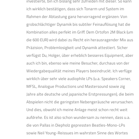
investierte, bin ich bislang sehr zufrieden mit dieser. So kann
ich wirklich bestätigen, dass sich Tonarm und System im
Rahmen der Abtastung ganz hervorragend ergänzen: Von
grobschlächtiger Dynamik bis subtiler Feinauflösung hat die
Kombination alles perfekt im Griff. Dem Ortofon 2M Black (um
die 600 EUR) wird dabei zu Recht ein herausragender Mix aus
Präzision, Problemlosigkeit und Dynamik attestiert. Sicher
verfügst Du, Holger, über erheblich besseres Equipment, aber
auch ich bin, ebenso wie meine Besucher, durchaus von der
Wiedergabequalität meines Players beeindruckt. Ich verfüge
wirklich über sehr viele audiophile LPs (u.a. Speakers Corner,
MFSL, Analogue Productions und Mastersound sowie zig
Jahre alte deutsche und japanische Erstpressungen), die beim
Abspielen nicht die geringsten Nebengeräusche verursachen.
Und dies, obwohl ich meine Anlage meist schon recht weit
aufdrehe. Es ist also schon wundersam zu nennen, dass u.a.
die von Pallas in Diepholz gepressten Beatles-Mono-LPs
sowie Neil Young-Reissues im wahrsten Sinne des Wortes