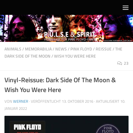
Unter dem Inhalt
ANIMALS
/
MEMORABILIA
/
NEWS
/
PINK FLOYD
/
REISSUE
/
THE
DARK SIDE OF THE MOON
/
WISH YOU WERE HERE
23
Vinyl-Reissue: Dark Side Of The Moon &
Wish You Were Here
VON
WERNER
· VERÖFFENTLICHT
13. OKTOBER 2016
· AKTUALISIERT
10.
JANUAR 2022