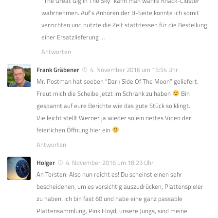
“The Great Gig In The Sky” kann man wahre Knack-Cluster
wahrnehmen. Auf’s Anhören der B-Seite konnte ich somit
verzichten und nutzte die Zeit stattdessen für die Bestellung
einer Ersatzlieferung …
Antworten
Frank Gräbener
4. November 2016 um 15:54 Uhr
Mr. Postman hat soeben “Dark Side Of The Moon” geliefert.
Freut mich die Scheibe jetzt im Schrank zu haben
Bin
gespannt auf eure Berichte wie das gute Stück so klingt.
Vielleicht stellt Werner ja wieder so ein nettes Video der
feierlichen Öffnung hier ein
Antworten
Holger
4. November 2016 um 18:23 Uhr
An Torsten: Also nun reicht es! Du scheinst einen sehr
bescheidenen, um es vorsichtig auszudrücken, Plattenspieler
zu haben. Ich bin fast 60 und habe eine ganz passable
Plattensammlung, Pink Floyd, unsere Jungs, sind meine