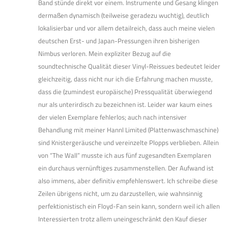
Band stünde direkt vor einem. Instrumente und Gesang klingen
dermaßen dynamisch (teilweise geradezu wuchtig), deutlich
lokalisierbar und vor allem detailreich, dass auch meine vielen
deutschen Erst- und Japan-Pressungen ihren bisherigen
Nimbus verloren. Mein expliziter Bezug auf die
soundtechnische Qualität dieser Vinyl-Reissues bedeutet leider
gleichzeitig, dass nicht nur ich die Erfahrung machen musste,
dass die (zumindest europäische) Pressqualität überwiegend
nur als unterirdisch zu bezeichnen ist. Leider war kaum eines
der vielen Exemplare fehlerlos; auch nach intensiver
Behandlung mit meiner Hannl Limited (Plattenwaschmaschine)
sind Knistergeräusche und vereinzelte Plopps verblieben. Allein
von “The Wall” musste ich aus fünf zugesandten Exemplaren
ein durchaus vernünftiges zusammenstellen. Der Aufwand ist
also immens, aber definitiv empfehlenswert. Ich schreibe diese
Zeilen übrigens nicht, um zu darzustellen, wie wahnsinnig
perfektionistisch ein Floyd-Fan sein kann, sondern weil ich allen
Interessierten trotz allem uneingeschränkt den Kauf dieser