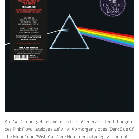
Am 14. Oktober geht es weiter mit den Wiederveröffentlichungen
des Pink Floyd Kataloges auf Vinyl. Ab morgen gibt es “Dark Side Of
The Moon” und “Wish You Were Here” neu aufgelegt zu kaufen!