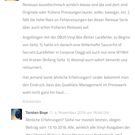
Reissues soundtechnisch wirklich klasse sind (da und dort sind
Originale oder frühere Pressungen lauter, voller, bassiger, etc..),
fällt die hohe Rate an Fehlpressungen bei dieser Reissue Serie
aber auch schon früheren Reissues auf.
Angefangen mit der DB20 Vinyl Box (fetter Lackfehler zu Beginn
von Seite 1), hatte ich danach eine fehlerhafte Saucerful of
Secrets (Lackfehler in Corporal Clegg) als auch nun eine WYWH
mit Kratzer (Anfang Seite 1), diesmal auch sofort bemerkt und
retourniert.
Hat jemand sonst ähnliche Erfahrungen? Leider bekommt man
den Eindruck, dass das Qualitäts-Management im Presswerk
wohl nicht ganz hin haut….
Antworten
Torsten Boye
4. November 2016 um 16:46 Uhr
Ähnliche Erfahrungen? Siehe nur meinen letzten, obigen
Beitrag vom 13.10.2016. Alle, wirklich alle Vinyl-Ausgaben der
diesjährigen Reissue-Serie klingen zwar fantastisch, sind