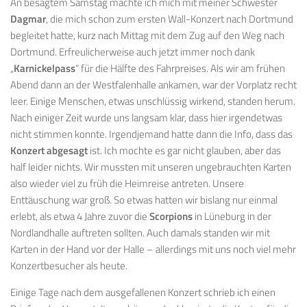
An besagtem Samstag machte ich mich mit meiner Schwester
Dagmar
, die mich schon zum ersten Wall-Konzert nach Dortmund
begleitet hatte, kurz nach Mittag mit dem Zug auf den Weg nach
Dortmund. Erfreulicherweise auch jetzt immer noch dank
„
Karnickelpass
“ für die Hälfte des Fahrpreises. Als wir am frühen
Abend dann an der Westfalenhalle ankamen, war der Vorplatz recht
leer. Einige Menschen, etwas unschlüssig wirkend, standen herum.
Nach einiger Zeit wurde uns langsam klar, dass hier irgendetwas
nicht stimmen konnte. Irgendjemand hatte dann die Info, dass das
Konzert abgesagt
ist. Ich mochte es gar nicht glauben, aber das
half leider nichts. Wir mussten mit unseren ungebrauchten Karten
also wieder viel zu früh die Heimreise antreten. Unsere
Enttäuschung war groß. So etwas hatten wir bislang nur einmal
erlebt, als etwa 4 Jahre zuvor die
Scorpions
in Lüneburg in der
Nordlandhalle auftreten sollten. Auch damals standen wir mit
Karten in der Hand vor der Halle – allerdings mit uns noch viel mehr
Konzertbesucher als heute.
Einige Tage nach dem ausgefallenen Konzert schrieb ich einen