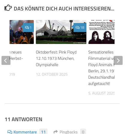
DAS KÖNNTE DICH AUCH INTERESSIEREN...
1
18
digen neues
Oktoberfest: Pink Floyd
Sensationelles
m und Herbst-
12.10.1973 München,
Filmmaterial vom Pink
Olympiahalle
Floyd Animals Konzert in
Berlin, 29.1.1977,
BER 2019
12. OKTOBER 2025
Deutschlandhalle,
aufgetaucht!
5. AUGUST 2025
11 ANTWORTEN
Kommentare
11
Pingbacks
0