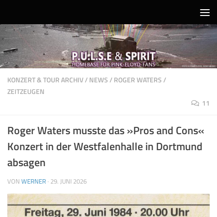
Unter dem Inhalt
KONZERT & TOUR ARCHIV
/
NEWS
/
ROGER WATERS
/
ZEITZEUGEN
11
Roger Waters musste das »Pros and Cons«
Konzert in der Westfalenhalle in Dortmund
absagen
VON
WERNER
·
29. JUNI 2026