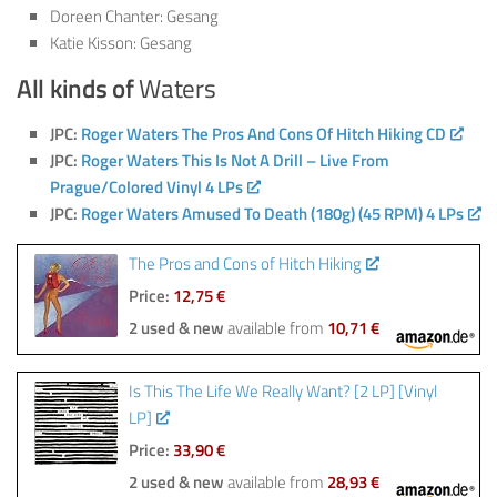
Doreen Chanter: Gesang
Katie Kisson: Gesang
All kinds of
Waters
JPC:
Roger Waters The Pros And Cons Of Hitch Hiking CD
JPC:
Roger Waters This Is Not A Drill – Live From
Prague/Colored Vinyl 4 LPs
JPC:
Roger Waters Amused To Death (180g) (45 RPM) 4 LPs
The Pros and Cons of Hitch Hiking
Price:
12,75 €
2 used & new
available from
10,71 €
Is This The Life We Really Want? [2 LP] [Vinyl
LP]
Price:
33,90 €
2 used & new
available from
28,93 €