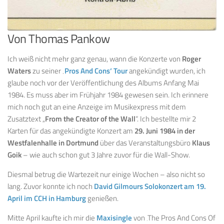
Von Thomas Pankow
Ich weiß nicht mehr ganz genau, wann die Konzerte von
Roger
Waters
zu seiner
‚
Pros And Cons‘ Tour
angekündigt wurden, ich
glaube noch vor der Veröffentlichung des Albums Anfang Mai
1984. Es muss aber im Frühjahr 1984 gewesen sein. Ich erinnere
mich noch gut an eine Anzeige im Musikexpress mit dem
Zusatztext „
From the Creator of the Wall
“. Ich bestellte mir 2
Karten für das angekündigte Konzert am
29. Juni 1984 in der
Westfalenhalle in Dortmund
über das Veranstaltungsbüro
Klaus
Goik
– wie auch schon gut 3 Jahre zuvor für die Wall-Show.
Diesmal betrug die Wartezeit nur einige Wochen – also nicht so
lang. Zuvor konnte ich noch
David Gilmours Solokonzert am 19.
April im CCH in Hamburg
genießen.
Mitte April kaufte ich mir die
Maxisingle
von ‚The Pros And Cons Of