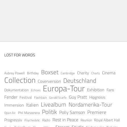
LOST FOR WORDS
Boxset
Cinema
Charity
Aubrey Powell
Birthday
Cambridge
Charts
Collection
Deutschland
Coverversion
Europa-Tour
Exhibition
Fans
Dokumentation
Echoes
Guy Pratt
Fender
Festival
Hipgnosis
Gerald Scarfe
Flashback
Livealbum
Nordamerika-Tour
Italien
Immersion
Politik
Premiere
Polly Samson
Open Air
Phil Manzanera
Rest in Peace
Progressiv
Royal Albert Hall
Radio
Reunion
Psychedelic
Stream
Studio