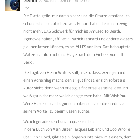
Dietrich
30. Juni 2026 um 04:12 Uhr
PS:
Die Platte gefiel mir damals sehr und die Gitarre empfand ich
schon früh als deutlich zu laut. Gehört habe ich sie nun ewig
nicht mehr. DAS Solowerk für mich ist Amused To Death.
Irgendwie haben Jeff Beck, Patrick Leonard und andere Waters
glauben lassen können, es sei ALLES von ihm. Das behauptete
Waters nämlich auf eine Frage nach dem Einfluss von Jeff
Beck…
Die Logik von Herrn Waters soll ja sein, dass, wenn jemand
einen Vorschlag macht, den er gut findet, er sich sofort als
Autor sieht: denn wenn er es gut findet sei es seine Idee. Ich
weiß gar nicht mehr wo ich das gelesen habe. Mit Wish You
Were Here soll das begonnen haben, dass er die Credits zu
seinem Vorteil zu beeinflussen suchte.
Wo ich gerade so schön am quasseln bin:
In dem Buch von Alan Dister, Jacques Leblanc und Udo Whorle
über Pink Floyd, gibt es ein längeres Interview mit einem, dem