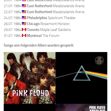
20.07.1984
East Rutherford
Meadowlands Arena
21.07.1984
East Rutherford
Meadowlands Arena
22.07.1984
East Rutherford
Meadowlands Arena
24.07.1984
Philadelphia
Spectrum Theater
26.07.1984
Chicago
Rosemont Horizon
29.07.1984
Toronto
Maple Leaf Gardens
31.07.1984
Montreal
The Forum
Songs von folgenden Alben wurden gespielt: