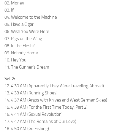
02. Money
03. If
04. Welcome to the Machine
05. Have a Cigar
06. Wish You Were Here
07. Pigs on the Wing
08. In the Flesh?
09. Nobody Home
10. Hey You
11. The Gunner’s Dream
Set 2:
12. 4:30 AM (Apparently They Were Travelling Abroad)
13. 4:33 AM (Running Shoes)
14. 4:37 AM (Arabs with Knives and West German Skies)
15. 4:39 AM (For the First Time Today, Part 2)
16. 4:41 AM (Sexual Revolution)
17. 4:47 AM (The Remains of Our Love)
18. 4:50 AM (Go Fishing)