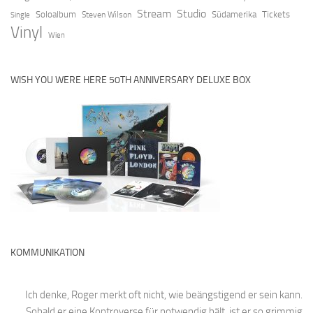
Stream
Studio
Soloalbum
Südamerika
Tickets
Steven Wilson
Single
Vinyl
Wien
WISH YOU WERE HERE 50TH ANNIVERSARY DELUXE BOX
KOMMUNIKATION
Ich denke, Roger merkt oft nicht, wie beängstigend er sein kann.
Sobald er eine Kontroverse für notwendig hält, ist er so grimmig