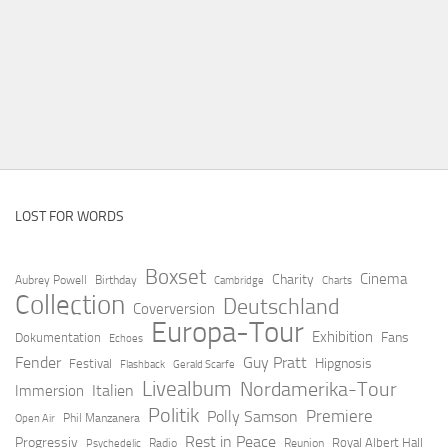
LOST FOR WORDS
Boxset
Cinema
Charity
Aubrey Powell
Birthday
Cambridge
Charts
Collection
Deutschland
Coverversion
Europa-Tour
Exhibition
Fans
Dokumentation
Echoes
Fender
Guy Pratt
Hipgnosis
Festival
Flashback
Gerald Scarfe
Livealbum
Nordamerika-Tour
Italien
Immersion
Politik
Premiere
Polly Samson
Open Air
Phil Manzanera
Rest in Peace
Progressiv
Royal Albert Hall
Radio
Reunion
Psychedelic