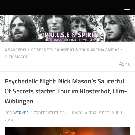
Unter dem Inhalt
A SAUCERFUL OF SECRETS
/
KONZERT & TOUR ARCHIV
/
NEWS
/
NICK MASON
16
Psychedelic Night: Nick Mason’s Saucerful
Of Secrets starten Tour im Klosterhof, Ulm-
Wiblingen
VON
WERNER
· VERÖFFENTLICHT
3. JULI 2026
· AKTUALISIERT
12. JULI
2019