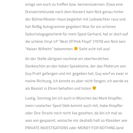
einige von euch zu treffen bzw. kennenzulernen. Etwa eine
Dreiviertelstunde nach dem Konzert kam Nick genau hinter
der Bühne/Kloster-Haus begleitet mit Leibwächter raus und
hat fleißig Autogramme gegeben! Was für ein schönes
Geburtstagsgeschenk für mein Spezl Gerhard, hat er doch auf
die schöne Vinyl-LP “Best Of Pink Floyd” (1970) von Nick sein
“Kaiser Wilhelm” bekommen
Sieht echt toll aus!
An der Stelle übrigsen nochmal ein oberherzliches
Dankeschön an den lieben Speaktome, der das Plektrum von
Guy Pratt gefangen und mir gegeben hat, Guy warf es zwar in
meine Richtung, ich konnte es aber nicht fangen, ich werde es
als Bassist in Ehren behalten und hüten
Lustig, Sonntag bin ich auch in München bei Mark Knopfler,
mein russischer Spezl Gleb kommt auch mit, habe Knopfler
oder Dire Straits noch nicht live gesehen, da bin ich mal so
was von gespannt, wünsche mir deshalb halt so Klassiker wie
PRIVATE INVESTIGATIONS oder MONEY FOR NOTHING (and