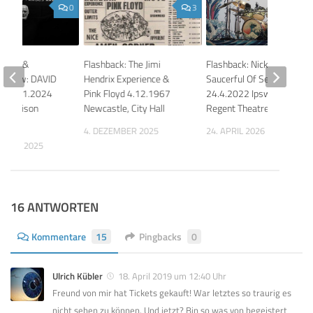
0
3
 LUCK &
Flashback: The Jimi
Flashback: Nick Mason’s
 Show: DAVID
Hendrix Experience &
Saucerful Of Secrets
 10.11.2024
Pink Floyd 4.12.1967
24.4.2022 Ipswich,
, Madison
Newcastle, City Hall
Regent Theatre
arden
4. DEZEMBER 2025
24. APRIL 2026
MBER 2025
16 ANTWORTEN
Kommentare
15
Pingbacks
0
Ulrich Kübler
18. April 2019 um 12:40 Uhr
Freund von mir hat Tickets gekauft! War letztes so traurig es
nicht sehen zu können. Und jetzt? Bin so was von begeistert