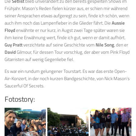
Die
Setlist
blieb unverändert zu den bereits gespielten Shows im
Frühjahr. Mason’s Reden fielen kürzer aus, er schien mir während
seiner Ansprachen etwas aufgeregt zu sein, finde ich schön, wenn
auch ihm noch das Lampenfieber in die Glieder fährt. Die
Aussie
Floyd
erwähnte er nur kurz, in Augst zwei Tage später waren sie
ihm keine Erwähnung wert, finde ich gut, wenn er damit aufhört.
Guy Pratt
verzichtete auf seine Geschichte vom
Nile Song
, den er
David
Gilmour, für dessen Tour vorschlug, der aber vom Pink Floyd
Gitarristen auf wenig Gegenliebe fiel.
Es war ein rundum gelungener Tourstart. Es war das erste Open-
Air-Konzert, in der noch kurzen Bandgeschichte, von Nick Mason’s
Saucerful Of Secrets.
Fotostory: