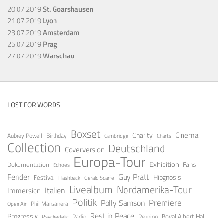
20.07.2019
St. Goarshausen
21.07.2019
Lyon
23.07.2019
Amsterdam
25.07.2019
Prag
27.07.2019
Warschau
LOST FOR WORDS
Boxset
Cinema
Charity
Aubrey Powell
Birthday
Cambridge
Charts
Collection
Deutschland
Coverversion
Europa-Tour
Exhibition
Fans
Dokumentation
Echoes
Fender
Guy Pratt
Festival
Hipgnosis
Gerald Scarfe
Flashback
Livealbum
Nordamerika-Tour
Italien
Immersion
Politik
Premiere
Polly Samson
Open Air
Phil Manzanera
Rest in Peace
Progressiv
Royal Albert Hall
Radio
Reunion
Psychedelic