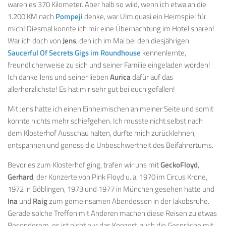
waren es 370 Kilometer. Aber halb so wild, wenn ich etwa an die
1.200 KM nach
Pompeji
denke, war Ulm quasi ein Heimspiel für
mich! Diesmal konnte ich mir eine Übernachtung im Hotel sparen!
War ich doch von
Jens
, den ich im Mai bei den diesjährigen
Saucerful Of Secrets Gigs im Roundhouse
kennenlernte,
freundlicherweise zu sich und seiner Familie eingeladen worden!
Ich danke Jens und seiner lieben
Aurica
dafür auf das
allerherzlichste! Es hat mir sehr gut bei euch gefallen!
Mit Jens hatte ich einen Einheimischen an meiner Seite und somit
konnte nichts mehr schiefgehen. Ich musste nicht selbst nach
dem Klosterhof Ausschau halten, durfte mich zurücklehnen,
entspannen und genoss die Unbeschwertheit des Beifahrertums.
Bevor es zum Klosterhof ging, trafen wir uns mit
GeckoFloyd
,
Gerhard
, der Konzerte von Pink Floyd u. a. 1970 im Circus Krone,
1972 in Böblingen, 1973 und 1977 in München gesehen hatte und
Ina
und
Raig
zum gemeinsamen Abendessen in der Jakobsruhe.
Gerade solche Treffen mit Anderen machen diese Reisen zu etwas
Besonderem, es ist nicht nur das Konzert, auch die Gespräche mit