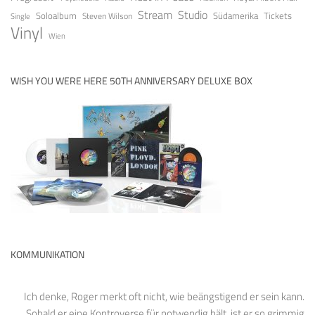
Stream
Studio
Soloalbum
Tickets
Südamerika
Steven Wilson
Single
Vinyl
Wien
WISH YOU WERE HERE 50TH ANNIVERSARY DELUXE BOX
KOMMUNIKATION
Ich denke, Roger merkt oft nicht, wie beängstigend er sein kann.
Sobald er eine Kontroverse für notwendig hält, ist er so grimmig